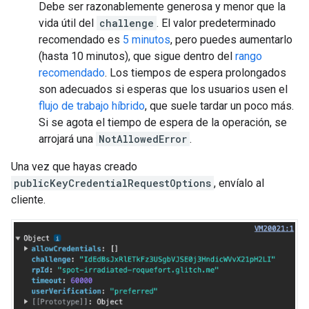
Debe ser razonablemente generosa y menor que la
vida útil del
challenge
. El valor predeterminado
recomendado es
5 minutos
, pero puedes aumentarlo
(hasta 10 minutos), que sigue dentro del
rango
recomendado
. Los tiempos de espera prolongados
son adecuados si esperas que los usuarios usen el
flujo de trabajo híbrido
, que suele tardar un poco más.
Si se agota el tiempo de espera de la operación, se
arrojará una
NotAllowedError
.
Una vez que hayas creado
publicKeyCredentialRequestOptions
, envíalo al
cliente.