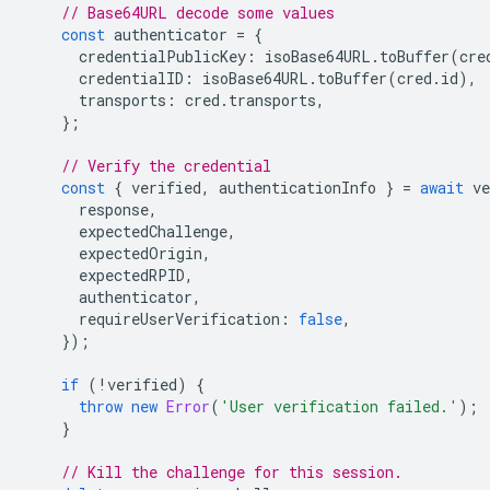
// Base64URL decode some values
const
authenticator
=
{
credentialPublicKey
:
isoBase64URL
.
toBuffer
(
cre
credentialID
:
isoBase64URL
.
toBuffer
(
cred
.
id
),
transports
:
cred
.
transports
,
};
// Verify the credential
const
{
verified
,
authenticationInfo
}
=
await
ve
response
,
expectedChallenge
,
expectedOrigin
,
expectedRPID
,
authenticator
,
requireUserVerification
:
false
,
});
if
(
!
verified
)
{
throw
new
Error
(
'User verification failed.'
);
}
// Kill the challenge for this session.