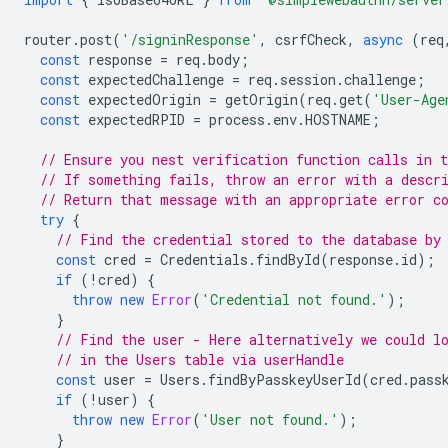
router
.
post
(
'/signinResponse'
,
csrfCheck
,
async
(
req
const
response
=
req
.
body
;
const
expectedChallenge
=
req
.
session
.
challenge
;
const
expectedOrigin
=
getOrigin
(
req
.
get
(
'User-Age
const
expectedRPID
=
process
.
env
.
HOSTNAME
;
// Ensure you nest verification function calls in t
// If something fails, throw an error with a descr
// Return that message with an appropriate error c
try
{
// Find the credential stored to the database by
const
cred
=
Credentials
.
findById
(
response
.
id
);
if
(
!
cred
)
{
throw
new
Error
(
'Credential not found.'
);
}
// Find the user - Here alternatively we could l
// in the Users table via userHandle
const
user
=
Users
.
findByPasskeyUserId
(
cred
.
pass
if
(
!
user
)
{
throw
new
Error
(
'User not found.'
);
}