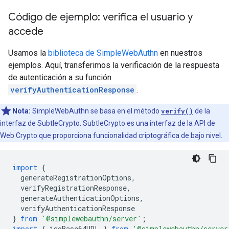
Código de ejemplo: verifica el usuario y
accede
Usamos la
biblioteca de SimpleWebAuthn
en nuestros
ejemplos. Aquí, transferimos la verificación de la respuesta
de autenticación a su función
verifyAuthenticationResponse
.
Nota:
SimpleWebAuthn se basa en el método
verify()
de la
interfaz de SubtleCrypto. SubtleCrypto es una interfaz de la API de
Web Crypto que proporciona funcionalidad criptográfica de bajo nivel.
import
{
generateRegistrationOptions
,
verifyRegistrationResponse
,
generateAuthenticationOptions
,
verifyAuthenticationResponse
}
from
'@simplewebauthn/server'
;
import
{
isoBase64URL
}
from
'@simplewebauthn/server