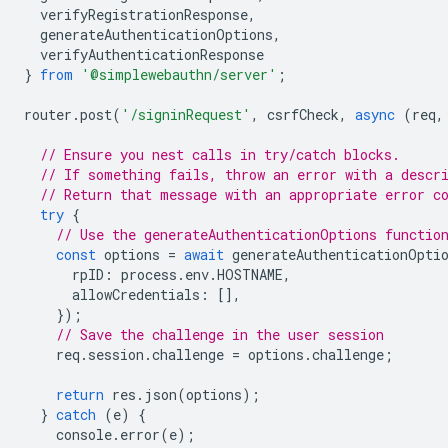
verifyRegistrationResponse
,
generateAuthenticationOptions
,
verifyAuthenticationResponse
}
from
'@simplewebauthn/server'
;
router
.
post
(
'/signinRequest'
,
csrfCheck
,
async
(
req
,
// Ensure you nest calls in try/catch blocks.
// If something fails, throw an error with a descr
// Return that message with an appropriate error c
try
{
// Use the generateAuthenticationOptions functio
const
options
=
await
generateAuthenticationOpti
rpID
:
process
.
env
.
HOSTNAME
,
allowCredentials
:
[],
});
// Save the challenge in the user session
req
.
session
.
challenge
=
options
.
challenge
;
return
res
.
json
(
options
);
}
catch
(
e
)
{
console
.
error
(
e
);