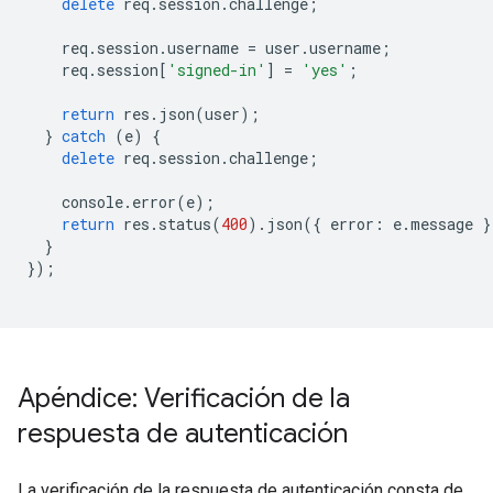
delete
req
.
session
.
challenge
;
req
.
session
.
username
=
user
.
username
;
req
.
session
[
'signed-in'
]
=
'yes'
;
return
res
.
json
(
user
);
}
catch
(
e
)
{
delete
req
.
session
.
challenge
;
console
.
error
(
e
);
return
res
.
status
(
400
).
json
({
error
:
e
.
message
}
}
});
Apéndice: Verificación de la
respuesta de autenticación
La verificación de la respuesta de autenticación consta de