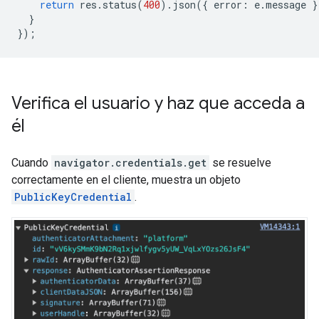
return
res
.
status
(
400
).
json
({
error
:
e
.
message
}
}
});
Verifica el usuario y haz que acceda a
él
Cuando
navigator.credentials.get
se resuelve
correctamente en el cliente, muestra un objeto
PublicKeyCredential
.