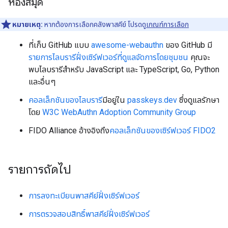
ห้องสมุด
หมายเหตุ:
หากต้องการเลือกคลังพาสคีย์ โปรดดู
เกณฑ์การเลือก
ที่เก็บ GitHub แบบ
awesome-webauthn
ของ GitHub มี
รายการไลบรารีฝั่งเซิร์ฟเวอร์ที่ดูแลจัดการโดยชุมชน
คุณจะ
พบไลบรารีสำหรับ JavaScript และ TypeScript, Go, Python
และอื่นๆ
คอลเล็กชันของไลบรารี
มีอยู่ใน
passkeys.dev
ซึ่งดูแลรักษา
โดย
W3C WebAuthn Adoption Community Group
FIDO Alliance อ้างอิงถึง
คอลเล็กชันของเซิร์ฟเวอร์ FIDO2
รายการถัดไป
การลงทะเบียนพาสคีย์ฝั่งเซิร์ฟเวอร์
การตรวจสอบสิทธิ์พาสคีย์ฝั่งเซิร์ฟเวอร์