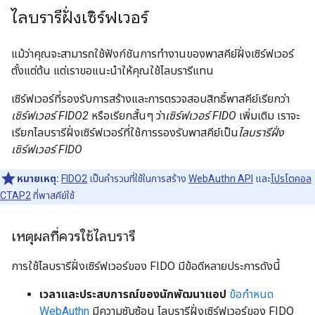
ไลบรารีฝั่งเซิร์ฟเวอร์
แม้ว่าคุณจะสามารถใช้ฟังก์ชันการทำงานของพาสคีย์ฝั่งเซิร์ฟเวอร์
ตั้งแต่ต้น แต่เราขอแนะนำให้คุณใช้ไลบรารีแทน
เซิร์ฟเวอร์ที่รองรับการสร้างและการตรวจสอบสิทธิ์พาสคีย์เรียกว่า
เซิร์ฟเวอร์ FIDO2
หรือเรียกสั้นๆ ว่า
เซิร์ฟเวอร์ FIDO
เพิ่มเติม เราจะ
เรียกไลบรารีฝั่งเซิร์ฟเวอร์ที่ใช้การรองรับพาสคีย์เป็น
ไลบรารีฝั่ง
เซิร์ฟเวอร์ FIDO
หมายเหตุ:
FIDO2
เป็นคำรวมที่ใช้ในการสร้าง
WebAuthn API
และ
โปรโตคอล
CTAP2
ที่พาสคีย์ใช้
เหตุผลที่ควรใช้ไลบรารี
การใช้ไลบรารีฝั่งเซิร์ฟเวอร์ของ FIDO มีข้อดีหลายประการดังนี้
เวลาและประสบการณ์ของนักพัฒนาแอป
ข้อกำหนด
WebAuthn
มีความซับซ้อน ไลบรารีฝั่งเซิร์ฟเวอร์ของ FIDO