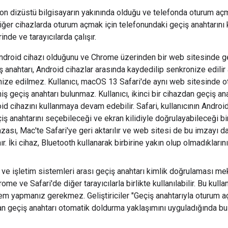
lefon dizüstü bilgisayarın yakınında olduğu ve telefonda oturum a
ğer cihazlarda oturum açmak için telefonundaki geçiş anahtarını kul
inde ve tarayıcılarda çalışır.
 Android cihazı olduğunu ve Chrome üzerinden bir web sitesinde g
ş anahtarı, Android cihazlar arasında kaydedilip senkronize edili
ize edilmez. Kullanıcı, macOS 13 Safari'de aynı web sitesinde o
ş geçiş anahtarı bulunmaz. Kullanıcı, ikinci bir cihazdan geçiş a
id cihazını kullanmaya devam edebilir. Safari, kullanıcının Androi
çiş anahtarını seçebileceği ve ekran kilidiyle doğrulayabileceği bi
mzası, Mac'te Safari'ye geri aktarılır ve web sitesi de bu imzayı d
ır. İki cihaz, Bluetooth kullanarak birbirine yakın olup olmadıklarını
ı ve işletim sistemleri arası geçiş anahtarı kimlik doğrulaması
ome ve Safari'de diğer tarayıcılarla birlikte kullanılabilir. Bu kull
şlem yapmanız gerekmez. Geliştiriciler "Geçiş anahtarıyla oturum 
an geçiş anahtarı otomatik doldurma yaklaşımını uyguladığında bu