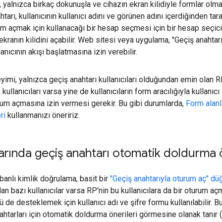
ı, yalnızca birkaç dokunuşla ve cihazın ekran kilidiyle formlar o
htarı, kullanıcının kullanıcı adını ve görünen adını içerdiğinden tar
rum açmak için kullanacağı bir hesap seçmesi için bir hesap seçici
ekranın kilidini açabilir. Web sitesi veya uygulama, "Geçiş anahta
lanıcının akışı başlatmasına izin verebilir.
yimi, yalnızca geçiş anahtarı kullanıcıları olduğundan emin olan RP'
kullanıcıları varsa yine de kullanıcıların form aracılığıyla kullanıcı 
um açmasına izin vermesi gerekir. Bu gibi durumlarda,
Form alanl
ri
kullanmanızı öneririz.
arında geçiş anahtarı otomatik doldurma ö
banlı kimlik doğrulama, basit bir
"Geçiş anahtarıyla oturum aç" d
 olan bazı kullanıcılar varsa RP'nin bu kullanıcılara da bir oturum 
ünü de desteklemek için kullanıcı adı ve şifre formu kullanılabilir. B
htarları için otomatik doldurma önerileri görmesine olanak tanır (