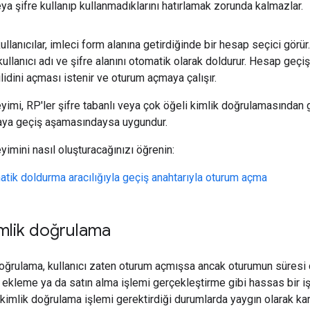
ya şifre kullanıp kullanmadıklarını hatırlamak zorunda kalmazlar.
llanıcılar, imleci form alanına getirdiğinde bir hesap seçici görür
kullanıcı adı ve şifre alanını otomatik olarak doldurur. Hesap geçiş
lidini açması istenir ve oturum açmaya çalışır.
eyimi, RP'ler şifre tabanlı veya çok öğeli kimlik doğrulamasından g
aya geçiş aşamasındaysa uygundur.
yimini nasıl oluşturacağınızı öğrenin:
tik doldurma aracılığıyla geçiş anahtarıyla oturum açma
mlik doğrulama
oğrulama, kullanıcı zaten oturum açmışsa ancak oturumun süresi 
 ekleme ya da satın alma işlemi gerçekleştirme gibi hassas bir 
kimlik doğrulama işlemi gerektirdiği durumlarda yaygın olarak karşı