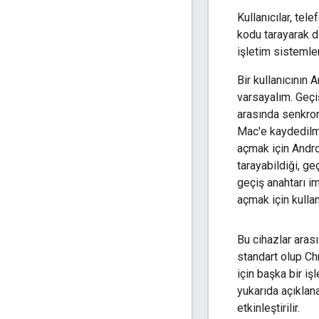
Kullanıcılar, te
kodu tarayarak di
işletim sistemler
Bir kullanıcının
varsayalım. Geçi
arasında senkron
Mac'e kaydedilmi
açmak için Andro
tarayabildiği, ge
geçiş anahtarı i
açmak için kullan
Bu cihazlar aras
standart olup Chr
için başka bir i
yukarıda açıklan
etkinleştirilir.