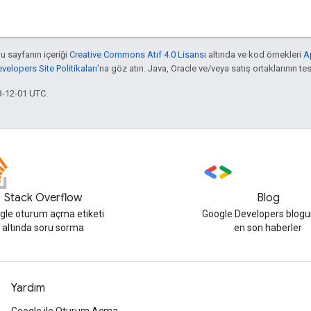
bu sayfanın içeriği
Creative Commons Atıf 4.0 Lisansı
altında ve kod örnekleri
A
elopers Site Politikaları
'na göz atın. Java, Oracle ve/veya satış ortaklarının tesc
3-12-01 UTC.
Stack Overflow
Blog
gle oturum açma etiketi
Google Developers blogu
altında soru sorma
en son haberler
Yardım