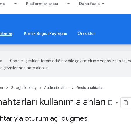
rme
Platformlar arası
Daha fazla
tarları
Kimlik Bilgisi Paylaşımı
Örnekler
Google, içerikleri tercih ettiğiniz dile çevirmek için yapay zeka tekno
 çevirilerinde hata olabilir.
er
Google Identity
Authentication
Geçiş anahtarları
ahtarları kullanım alanları
bookmark_border
htarıyla oturum aç" düğmesi