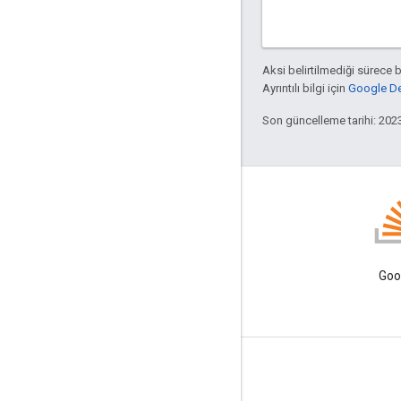
Aksi belirtilmediği sürece 
Ayrıntılı bilgi için
Google Dev
Son güncelleme tarihi: 202
GitHub
Örneklerimizi çatallayın ve
Goo
kendiniz deneyin
Ürün Bilgileri