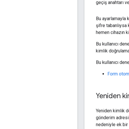
geçiş anahtarı ve
Bu ayarlamayla ku
şifre tabanlıysa 
hemen cihazın ki
Bu kullanıcı den
kimlik doğrulam
Bu kullanıcı dene
Form otoma
Yeniden ki
Yeniden kimlik d
gönderim adresi
nedeniyle ek bir 