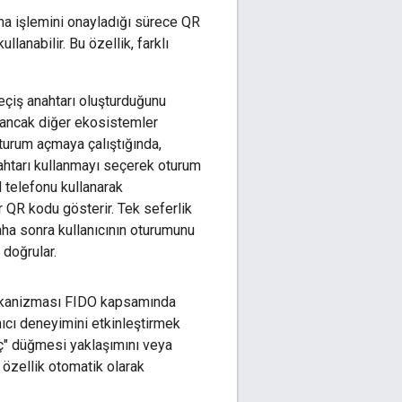
çma işlemini onayladığı sürece QR
lanabilir. Bu özellik, farklı
eçiş anahtarı oluşturduğunu
r ancak diğer ekosistemler
turum açmaya çalıştığında,
nahtarı kullanmayı seçerek oturum
d telefonu kullanarak
r QR kodu gösterir. Tek seferlik
aha sonra kullanıcının oturumunu
 doğrular.
 mekanizması FIDO kapsamında
anıcı deneyimini etkinleştirmek
aç" düğmesi yaklaşımını veya
 özellik otomatik olarak