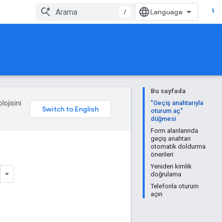
/
Bu sayfada
lojisini
"Geçiş anahtarıyla
oturum aç"
düğmesi
Form alanlarında
geçiş anahtarı
otomatik doldurma
önerileri
Yeniden kimlik
doğrulama
Telefonla oturum
açın