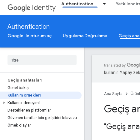
Authentication
Yetkilendi
Identity
Authentication
Google ile oturum aç
Uygulama Doğrulama
Geçiş anah
kullanır. Yapay zeka
Geçiş anahtarları
Genel bakış
Ana Sayfa
Ürünl
Kullanım örnekleri
Kullanıcı deneyimi
Geçiş an
Desteklenen platformlar
Güvenen taraflar için geliştirici kılavuzu
"Geçiş ana
Örnek olaylar