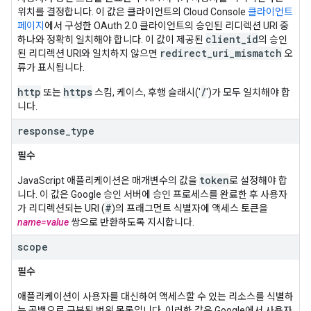
위치를 결정합니다. 이 값은 클라이언트의 Cloud Console
클라이언트
페이지
에서 구성한 OAuth 2.0 클라이언트의 승인된 리디렉션 URI 중
client_id
하나와 정확히 일치해야 합니다. 이 값이 제공된
의 승인
redirect_uri_mismatch
된 리디렉션 URI와 일치하지 않으면
오
류가 표시됩니다.
http
https
/
또는
스킴, 케이스, 후행 슬래시('
')가 모두 일치해야 합
니다.
response
_
type
필수
token
JavaScript 애플리케이션은 매개변수의 값을
로 설정해야 합
니다. 이 값은 Google 승인 서버에 승인 프로세스를 완료한 후 사용자
#
가 리디렉션되는 URI (
)의 프래그먼트 식별자에 액세스 토큰을
name=value
쌍으로 반환하도록 지시합니다.
scope
필수
애플리케이션이 사용자를 대신하여 액세스할 수 있는 리소스를 식별하
는 공백으로 구분된 범위 목록입니다. 이러한 값은 Google에서 사용자