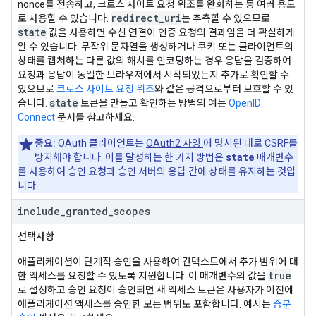
nonce를 전송하고, 크로스 사이트 요청 위조를 완화하는 등 여러 용도
redirect_uri
로 사용할 수 있습니다.
는 추측할 수 있으므로
state
값을 사용하면 수신 연결이 인증 요청의 결과임을 더 확실하게
알 수 있습니다. 무작위 문자열을 생성하거나 쿠키 또는 클라이언트의
상태를 캡처하는 다른 값의 해시를 인코딩하는 경우 응답을 검증하여
요청과 응답이 동일한 브라우저에서 시작되었는지 추가로 확인할 수
있으므로
크로스 사이트 요청 위조
와 같은 공격으로부터 보호할 수 있
state
습니다.
토큰을 만들고 확인하는 방법의 예는
OpenID
Connect
문서를 참고하세요.
중요:
OAuth 클라이언트는
OAuth2 사양
에 명시된 대로 CSRF를
state
방지해야 합니다. 이를 달성하는 한 가지 방법은
매개변수
를 사용하여 승인 요청과 승인 서버의 응답 간에 상태를 유지하는 것입
니다.
include
_
granted
_
scopes
선택사항
애플리케이션이 단계적 승인을 사용하여 컨텍스트에서 추가 범위에 대
true
한 액세스를 요청할 수 있도록 지원합니다. 이 매개변수의 값을
로 설정하고 승인 요청이 승인되면 새 액세스 토큰은 사용자가 이전에
애플리케이션 액세스를 승인한 모든 범위도 포함합니다. 예시는
증분