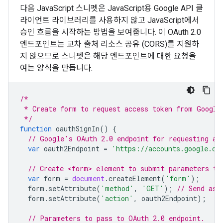
다음 JavaScript 스니펫은 JavaScript용 Google API 클
라이언트 라이브러리를 사용하지 않고 JavaScript에서
승인 흐름을 시작하는 방법을 보여줍니다. 이 OAuth 2.0
엔드포인트는 교차 출처 리소스 공유 (CORS)를 지원하
지 않으므로 스니펫은 해당 엔드포인트에 대한 요청을
여는 양식을 만듭니다.
/*
 * Create form to request access token from Google
 */
function
oauthSignIn
()
{
// Google's OAuth 2.0 endpoint for requesting an
var
oauth2Endpoint
=
'https://accounts.google.co
// Create <form> element to submit parameters to
var
form
=
document
.
createElement
(
'form'
);
form
.
setAttribute
(
'method'
,
'GET'
);
// Send as 
form
.
setAttribute
(
'action'
,
oauth2Endpoint
);
// Parameters to pass to OAuth 2.0 endpoint.