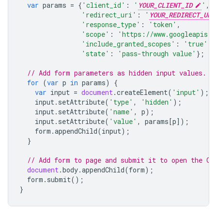
var
params
=
{
'client_id'
:
'
YOUR_CLIENT_ID
'
,
'redirect_uri'
:
'
YOUR_REDIRECT_URI
'response_type'
:
'token'
,
'scope'
:
'https://www.googleapis.c
'include_granted_scopes'
:
'true'
,
'state'
:
'pass-through value'
};
// Add form parameters as hidden input values.
for
(
var
p
in
params
)
{
var
input
=
document
.
createElement
(
'input'
);
input
.
setAttribute
(
'type'
,
'hidden'
);
input
.
setAttribute
(
'name'
,
p
);
input
.
setAttribute
(
'value'
,
params
[
p
]);
form
.
appendChild
(
input
);
}
// Add form to page and submit it to open the OA
document
.
body
.
appendChild
(
form
);
form
.
submit
();
}