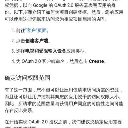
权凭据，以向 Google 的 OAuth 2.0 服务器表明应用的身
份。以下步骤介绍了如何为项目创建凭据。然后，您的应用
可以使用这些凭据来访问您为相应项目启用的 API。
前往
“客户”页面
。
点击
创建客户端
。
选择
电视和受限输入设备
应用类型。
为 OAuth 2.0 客户端命名，然后点击
Create
。
确定访问权限范围
有了这一范围，您不但可以让应用仅请求访问所需的资源，
而且还可以让用户控制其向您的应用授予的访问权限大小。
因此，所请求的范围数量与获得用户同意的可能性之间可能
存在反比关系。
在开始实现 OAuth 2.0 授权之前，我们建议您确定应用需要