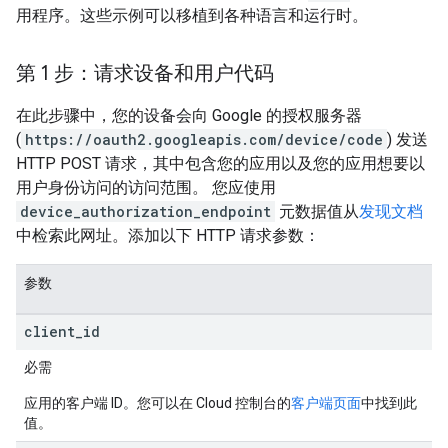
用程序。这些示例可以移植到各种语言和运行时。
第 1 步：请求设备和用户代码
在此步骤中，您的设备会向 Google 的授权服务器
(
https://oauth2.googleapis.com/device/code
) 发送
HTTP POST 请求，其中包含您的应用以及您的应用想要以
用户身份访问的访问范围。 您应使用
device_authorization_endpoint
元数据值从
发现文档
中检索此网址。添加以下 HTTP 请求参数：
参数
client
_
id
必需
应用的客户端 ID。您可以在 Cloud 控制台的
客户端页面
中找到此
值。