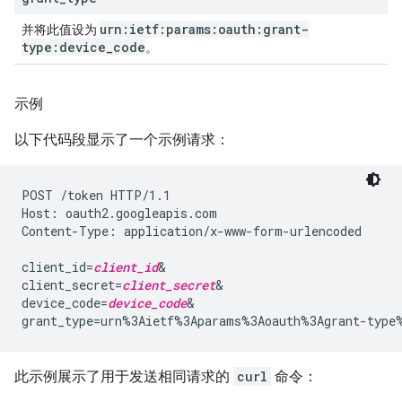
urn:ietf:params:oauth:grant-
并将此值设为
type:device
_
code
。
示例
以下代码段显示了一个示例请求：
POST /token HTTP/1.1

Host: oauth2.googleapis.com

Content-Type: application/x-www-form-urlencoded

client_id=
client_id
&

client_secret=
client_secret
&

device_code=
device_code
&

grant_type=urn%3Aietf%3Aparams%3Aoauth%3Agrant-type
此示例展示了用于发送相同请求的
curl
命令：