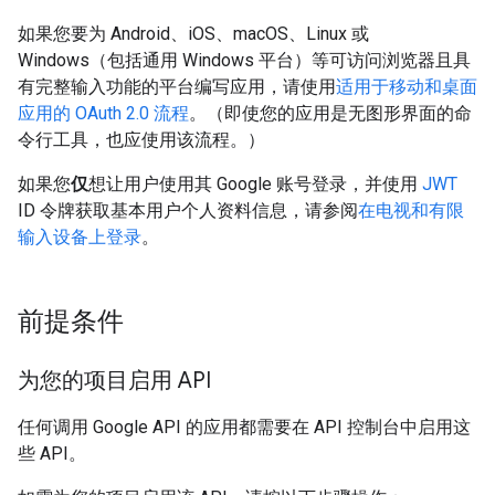
如果您要为 Android、iOS、macOS、Linux 或
Windows（包括通用 Windows 平台）等可访问浏览器且具
有完整输入功能的平台编写应用，请使用
适用于移动和桌面
应用的 OAuth 2.0 流程
。（即使您的应用是无图形界面的命
令行工具，也应使用该流程。）
如果您
仅
想让用户使用其 Google 账号登录，并使用
JWT
ID 令牌获取基本用户个人资料信息，请参阅
在电视和有限
输入设备上登录
。
前提条件
为您的项目启用 API
任何调用 Google API 的应用都需要在 API 控制台中启用这
些 API。