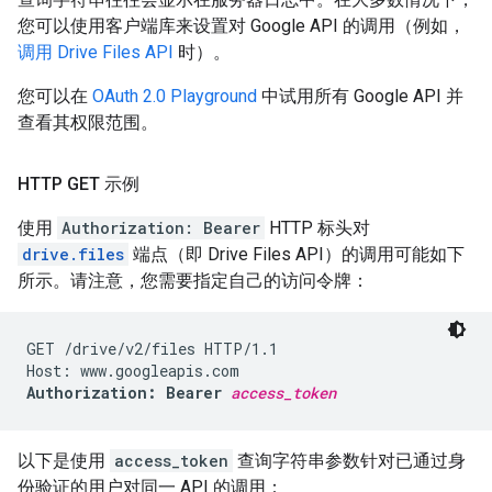
您可以使用客户端库来设置对 Google API 的调用（例如，
调用 Drive Files API
时）。
您可以在
OAuth 2.0 Playground
中试用所有 Google API 并
查看其权限范围。
HTTP GET 示例
使用
Authorization: Bearer
HTTP 标头对
drive.files
端点（即 Drive Files API）的调用可能如下
所示。请注意，您需要指定自己的访问令牌：
GET /drive/v2/files HTTP/1.1

Authorization: Bearer 
access_token
以下是使用
access_token
查询字符串参数针对已通过身
份验证的用户对同一 API 的调用：