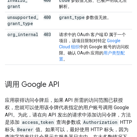
invalid
_
400
code
参数值无效、已被声明或无法
grant
解析。
unsupported
_
400
grant
_
type
参数值无效。
grant
_
type
org
_
internal
403
请求中的 OAuth 客户端 ID 属于一个
项目，该项目限制对特定
Google
Cloud 组织
中的 Google 账号的访问权
限。确认 OAuth 应用的
用户类型配
置
。
调用 Google API
应用获得访问令牌后，如果 API 所需的访问范围已获授
权，您就可以使用该令牌代表指定的用户账号调用 Google
API。为此，请在向 API 发出的请求中添加访问令牌，方法
是添加
access_token
查询参数或
Authorization
HTTP
标头
Bearer
值。如果可以，最好使用 HTTP 标头，因为
查询字符串往往会显示在服务器日志中。在大多数情况下，