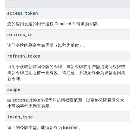
access
_
token
您的应用发送的用于授权 Google API 请求的令牌。
expires
_
in
访问令牌的剩余生命周期（以秒为单位）。
refresh
_
token
可用于获取新访问令牌的令牌。刷新令牌在用户撤消访问权限或
刷新令牌过期之前一直有效。请注意，系统始终会为设备返回刷
新令牌。
scope
access
_
token
由
授予的访问权限范围，以空格分隔且区分大
小写的字符串列表表示。
token
_
type
Bearer
返回的令牌类型。此值始终为
。