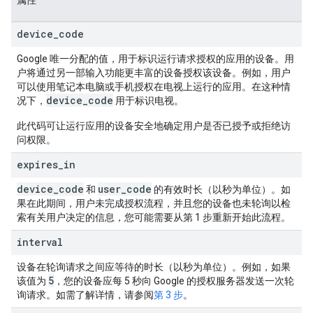
属性
device
_
code
Google 唯一分配的值，用于标识运行请求授权的应用的设备。用
户将通过另一部输入功能更丰富的设备授权该设备。例如，用户
可以使用笔记本电脑或手机授权在电视上运行的应用。在这种情
device
_
code
况下，
用于标识电视。
此代码可让运行应用的设备安全地确定用户是否已授予或拒绝访
问权限。
expires
_
in
device
_
code
user
_
code
和
的有效时长（以秒为单位）。如
果在此期间，用户未完成授权流程，并且您的设备也未轮询以检
索有关用户决定的信息，您可能需要从第 1 步重新开始此流程。
interval
设备在轮询请求之间应等待的时长（以秒为单位）。例如，如果
5
该值为
，您的设备应每 5 秒向 Google 的授权服务器发送一次轮
询请求。如需了解详情，请参阅
第 3 步
。