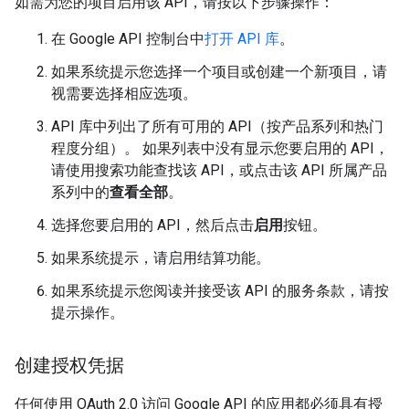
如需为您的项目启用该 API，请按以下步骤操作：
在 Google API 控制台中
打开 API 库
。
如果系统提示您选择一个项目或创建一个新项目，请
视需要选择相应选项。
API 库中列出了所有可用的 API（按产品系列和热门
程度分组）。 如果列表中没有显示您要启用的 API，
请使用搜索功能查找该 API，或点击该 API 所属产品
系列中的
查看全部
。
选择您要启用的 API，然后点击
启用
按钮。
如果系统提示，请启用结算功能。
如果系统提示您阅读并接受该 API 的服务条款，请按
提示操作。
创建授权凭据
任何使用 OAuth 2.0 访问 Google API 的应用都必须具有授