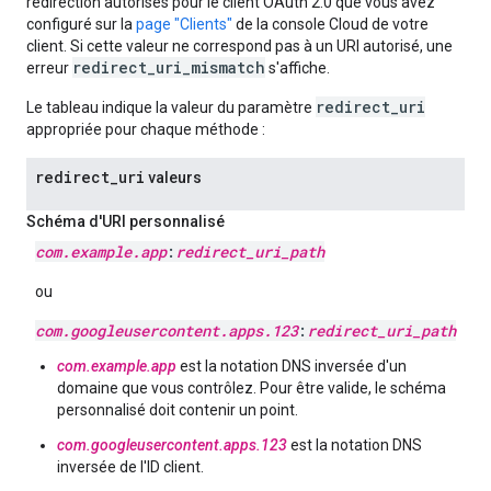
redirection autorisés pour le client OAuth 2.0 que vous avez
configuré sur la
page "Clients"
de la console Cloud de votre
client. Si cette valeur ne correspond pas à un URI autorisé, une
redirect_uri_mismatch
erreur
s'affiche.
redirect_uri
Le tableau indique la valeur du paramètre
appropriée pour chaque méthode :
redirect
_
uri
valeurs
Schéma d'URI personnalisé
com
.
example
.
app
:
redirect
_
uri
_
path
ou
com
.
googleusercontent
.
apps
.
123
:
redirect
_
uri
_
path
com.example.app
est la notation DNS inversée d'un
domaine que vous contrôlez. Pour être valide, le schéma
personnalisé doit contenir un point.
com.googleusercontent.apps.123
est la notation DNS
inversée de l'ID client.