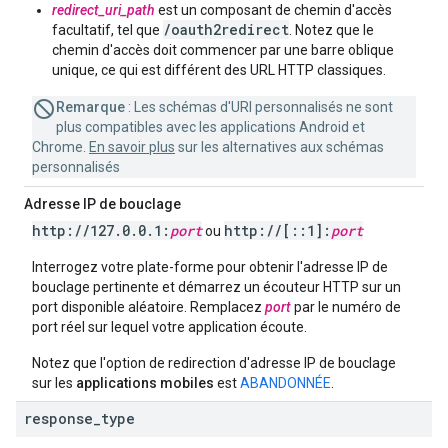
redirect_uri_path
est un composant de chemin d'accès
/oauth2redirect
facultatif, tel que
. Notez que le
chemin d'accès doit commencer par une barre oblique
unique, ce qui est différent des URL HTTP classiques.
Remarque
: Les schémas d'URI personnalisés ne sont
plus compatibles avec les applications Android et
Chrome.
En savoir plus
sur les alternatives aux schémas
personnalisés
Adresse IP de bouclage
http:
/
/
127
.
0
.
0
.
1:
port
http:
/
/
[
::
1]:
port
ou
Interrogez votre plate-forme pour obtenir l'adresse IP de
bouclage pertinente et démarrez un écouteur HTTP sur un
port disponible aléatoire. Remplacez
port
par le numéro de
port réel sur lequel votre application écoute.
Notez que l'option de redirection d'adresse IP de bouclage
sur les
applications mobiles
est
ABANDONNÉE
.
response
_
type