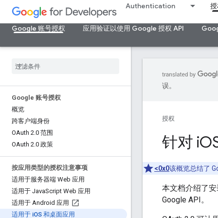
Authentication
授
Google 账号授权
应用验证以使用 Google 授权 API
Goo
误。
Google 账号授权
概览
授权
跨客户端身份
OAuth 2
.
0 范围
针对 i
O
OAuth 2
.
0 政策
按应用类型的授权注意事项
<0x0
该概览总结了 Go
适用于服务器端 Web 应用
本文档介绍了安装
适用于 Java
Script Web 应用
Google API。
适用于 Android 应用
适用于 i
OS 和桌面应用