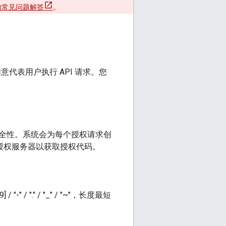
的常见问题解答
。
同意代表用户执行 API 请求。您
的安全性。系统会为每个授权请求创
送到授权服务器以获取授权代码。
" / "." / "_" / "~"，长度最短