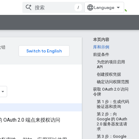
/
本页内容
含错
库和示例
前提条件
为您的项目启用
API
创建授权凭据
确定访问权限范围
获取 OAuth 2.0 访问
令牌
第 1 步：生成代码
验证器和质询
第 2 步：向
Google 的 OAuth
uth 2.0 端点来授权访问
2.0 服务器发送请
求
第 3 步：Google