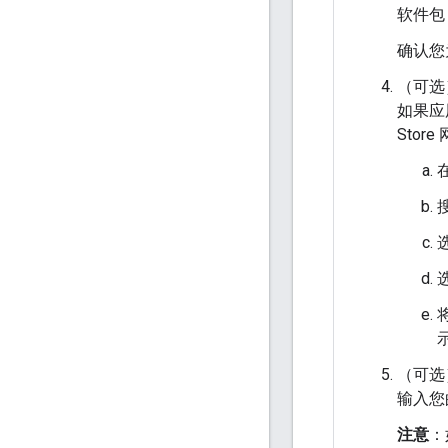
软件包 
确认您
（可选
如果应用已
Sto
在
（可选
输入您
注意
：