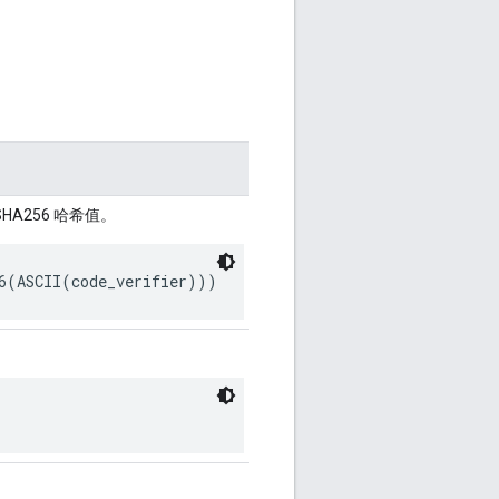
HA256 哈希值。
6(ASCII(
code_verifier
)))