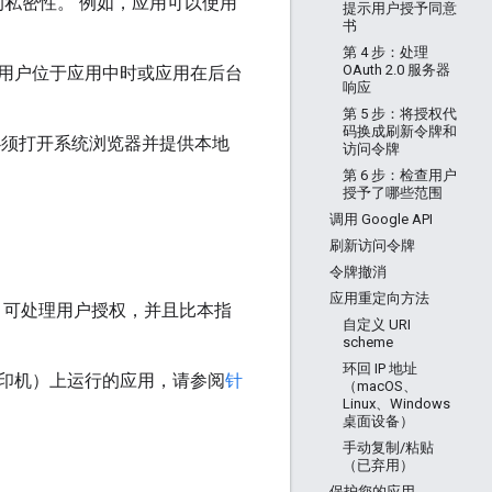
息的私密性。 例如，应用可以使用
提示用户授予同意
书
第 4 步：处理
OAuth 2.0 服务器
用户位于应用中时或应用在后台
响应
第 5 步：将授权代
码换成刷新令牌和
必须打开系统浏览器并提供本地
访问令牌
第 6 步：检查用户
授予了哪些范围
调用 Google API
刷新访问令牌
令牌撤消
应用重定向方法
DK 可处理用户授权，并且比本指
自定义 URI
scheme
环回 IP 地址
印机）上运行的应用，请参阅
针
（macOS、
Linux、Windows
桌面设备）
手动复制/粘贴
（已弃用）
保护您的应用