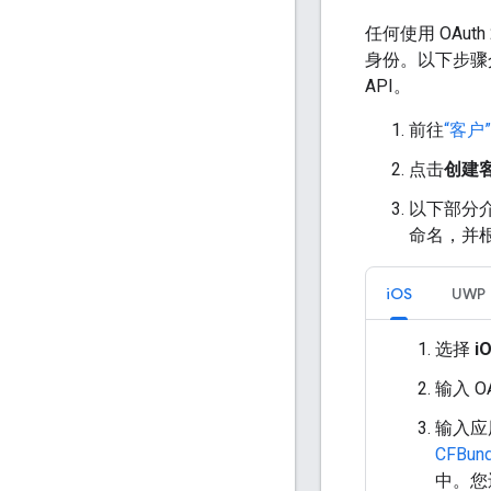
任何使用 OAuth
身份。以下步骤
API。
前往
“客户
点击
创建
以下部分介
命名，并
iOS
UWP
选择
i
输入 
输入应
CFBundl
中。您