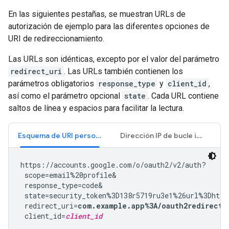
En las siguientes pestañas, se muestran URLs de
autorización de ejemplo para las diferentes opciones de
URI de redireccionamiento.
Las URLs son idénticas, excepto por el valor del parámetro
redirect_uri
. Las URLs también contienen los
parámetros obligatorios
response_type
y
client_id
,
así como el parámetro opcional
state
. Cada URL contiene
saltos de línea y espacios para facilitar la lectura.
Esquema de URI personalizado
Dirección IP de bucle invertido
https://accounts.google.com/o/oauth2/v2/auth?

 scope=email%20profile&

 response_type=code&

 state=security_token%3D138r5719ru3e1%26url%3Dhttp
 redirect_uri=
com.example.app%3A/oauth2redirect
&

 client_id=
client_id