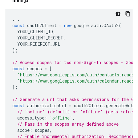
main.js
...
const
oauth2Client
=
new
google
.
auth
.
OAuth2
(
YOUR_CLIENT_ID
,
YOUR_CLIENT_SECRET
,
YOUR_REDIRECT_URL
);
// Access scopes for two non-Sign-In scopes - Goog
const
scopes
=
[
'https://www.googleapis.com/auth/contacts.readon
'https://www.googleapis.com/auth/calendar.readon
];
// Generate a url that asks permissions for the Go
const
authorizationUrl
=
oauth2Client
.
generateAuthU
// 'online' (default) or 'offline' (gets refresh
access_type
:
'offline'
,
// Pass in the scopes array defined above
scope
:
scopes
,
// Enable incremental authorization. Recommended