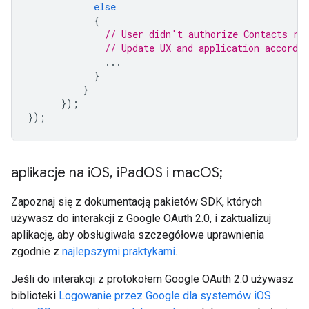
else
{
// User didn't authorize Contacts re
// Update UX and application accordin
...
}
}
});
});
aplikacje na i
OS
,
i
Pad
OS i mac
OS;
Zapoznaj się z dokumentacją pakietów SDK, których
używasz do interakcji z Google OAuth 2.0, i zaktualizuj
aplikację, aby obsługiwała szczegółowe uprawnienia
zgodnie z
najlepszymi praktykami
.
Jeśli do interakcji z protokołem Google OAuth 2.0 używasz
biblioteki
Logowanie przez Google dla systemów iOS