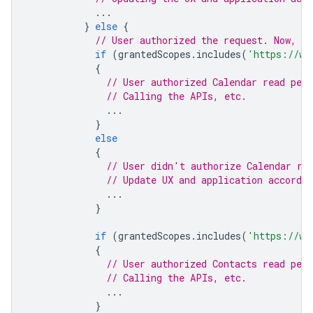
...
}
else
{
// User authorized the request. Now, ch
if
(
grantedScopes
.
includes
(
'https://ww
{
// User authorized Calendar read per
// Calling the APIs, etc.
...
}
else
{
// User didn't authorize Calendar re
// Update UX and application accordin
...
}
if
(
grantedScopes
.
includes
(
'https://ww
{
// User authorized Contacts read per
// Calling the APIs, etc.
...
}