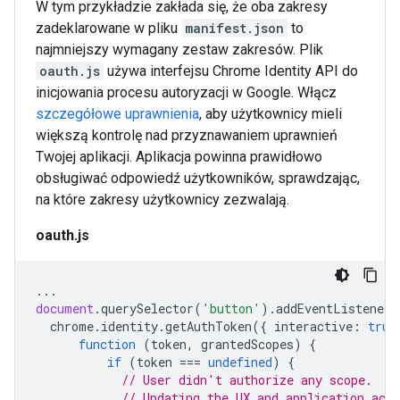
W tym przykładzie zakłada się, że oba zakresy
zadeklarowane w pliku
manifest.json
to
najmniejszy wymagany zestaw zakresów. Plik
oauth.js
używa interfejsu Chrome Identity API do
inicjowania procesu autoryzacji w Google. Włącz
szczegółowe uprawnienia
, aby użytkownicy mieli
większą kontrolę nad przyznawaniem uprawnień
Twojej aplikacji. Aplikacja powinna prawidłowo
obsługiwać odpowiedź użytkowników, sprawdzając,
na które zakresy użytkownicy zezwalają.
oauth.js
...
document
.
querySelector
(
'button'
).
addEventListener
(
chrome
.
identity
.
getAuthToken
({
interactive
:
true
function
(
token
,
grantedScopes
)
{
if
(
token
===
undefined
)
{
// User didn't authorize any scope.
// Updating the UX and application acco