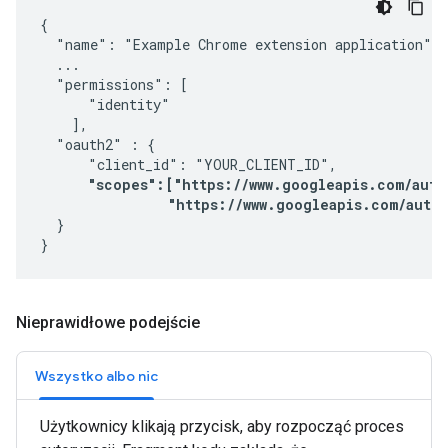
{

  "name": "Example Chrome extension application",

  ...

  "permissions": [

      "identity"

    ],

  "oauth2" : {

      "client_id": "YOUR_CLIENT_ID",

"scopes":["https://www.googleapis.com/auth/
                "https://www.googleapis.com/auth
  }

}
Nieprawidłowe podejście
Wszystko albo nic
Użytkownicy klikają przycisk, aby rozpocząć proces