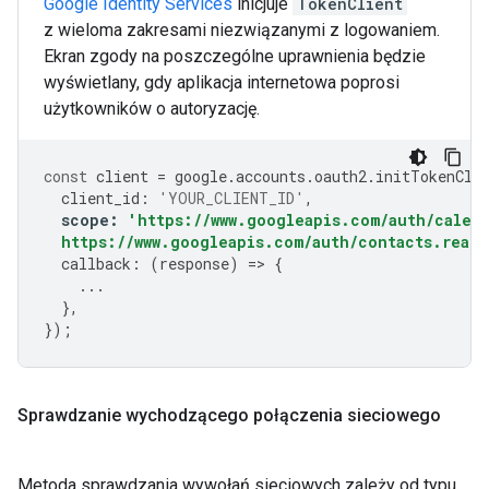
Google Identity Services
inicjuje
TokenClient
z wieloma zakresami niezwiązanymi z logowaniem.
Ekran zgody na poszczególne uprawnienia będzie
wyświetlany, gdy aplikacja internetowa poprosi
użytkowników o autoryzację.
const
client
=
google
.
accounts
.
oauth2
.
initTokenCli
client_id
:
'YOUR_CLIENT_ID'
,
scope
:
'https://www.googleapis.com/auth/calen
  https://www.googleapis.com/auth/contacts.reado
callback
:
(
response
)
=>
{
...
},
});
Sprawdzanie wychodzącego połączenia sieciowego
Metoda sprawdzania wywołań sieciowych zależy od typu