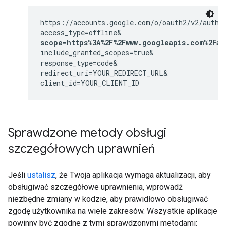
https://accounts.google.com/o/oauth2/v2/auth?

scope=https%3A%2F%2Fwww.googleapis.com%2Fau
include_granted_scopes=true&

response_type=code&

redirect_uri=YOUR_REDIRECT_URL&

client_id=YOUR_CLIENT_ID
Sprawdzone metody obsługi
szczegółowych uprawnień
Jeśli
ustalisz
, że Twoja aplikacja wymaga aktualizacji, aby
obsługiwać szczegółowe uprawnienia, wprowadź
niezbędne zmiany w kodzie, aby prawidłowo obsługiwać
zgodę użytkownika na wiele zakresów. Wszystkie aplikacje
powinny być zgodne z tymi sprawdzonymi metodami: