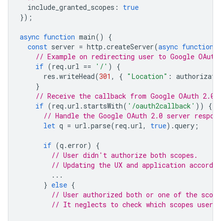
include_granted_scopes
:
true
});
async
function
main
()
{
const
server
=
http
.
createServer
(
async
function
// Example on redirecting user to Google OAuth
if
(
req
.
url
==
'/'
)
{
res
.
writeHead
(
301
,
{
"Location"
:
authorizati
}
// Receive the callback from Google OAuth 2.0 
if
(
req
.
url
.
startsWith
(
'/oauth2callback'
))
{
// Handle the Google OAuth 2.0 server respon
let
q
=
url
.
parse
(
req
.
url
,
true
).
query
;
if
(
q
.
error
)
{
// User didn't authorize both scopes.
// Updating the UX and application accordin
...
}
else
{
// User authorized both or one of the scope
// It neglects to check which scopes users