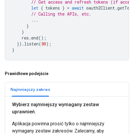
// Get access and refresh tokens (if acces
let
{
tokens
}
=
await
oauth2Client
.
getTok
// Calling the APIs, etc.
...
}
}
res
.
end
();
}).
listen
(
80
);
}
Prawidłowe podejście
Najmniejszy zakres
Wybierz najmniejszy wymagany zestaw
uprawnień
.
Aplikacja powinna prosić tylko o najmniejszy
wymagany zestaw zakresów. Zalecamy, aby