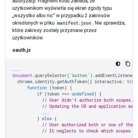
autoryzacji. Fragment kodu zakłada, że
użytkownikom wyświetla się ekran zgody typu
„wszystko albo nic” w przypadku 2 zakresów
określonych w pliku
manifest.json
. Nie sprawdza,
które zakresy zostały przyznane przez
użytkowników.
oauth.js
...
document
.
querySelector
(
'button'
).
addEventListener
(
chrome
.
identity
.
getAuthToken
({
interactive
:
true
function
(
token
)
{
if
(
token
===
undefined
)
{
// User didn't authorize both scopes.
// Updating the UX and application acco
...
}
else
{
// User authorized both or one of the s
// It neglects to check which scopes u