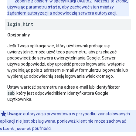
zgodnie z opisem w
specyfikacji OAuth2
. Możesz to zrobić,
state
używając parametru
, aby zachować stan między
żądaniem autoryzacji a odpowiedzią serwera autoryzacji.
login
_
hint
Opcjonalny
Jeśli Twoja aplikacja wie, który użytkownik próbuje się
uwierzytelnić, może użyć tego parametru, aby przekazać
podpowiedź do serwera uwierzytelniania Google. Serwer
używa podpowiedzi, aby uprościć proces logowania, wstępnie
wypełniając pole z adresem e-mail w formularzu logowania lub
wybierając odpowiednią sesję logowania wielokrotnego.
Ustaw wartość parametru na adres e-mail lub identyfikator
sub
, który jest odpowiednikiem identyfikatora Google
użytkownika.
Uwaga:
autoryzacja przyrostowa w przypadku zainstalowanych
aplikacji nie jest obsługiwana, ponieważ klient nie może zachować
client_secret
poufności.