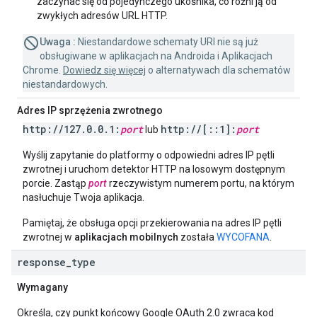
zaczynać się od pojedynczego ukośnika, co różni ją od
zwykłych adresów URL HTTP.
Uwaga :
Niestandardowe schematy URI nie są już
obsługiwane w aplikacjach na Androida i Aplikacjach
Chrome.
Dowiedz się więcej
o alternatywach dla schematów
niestandardowych.
Adres IP sprzężenia zwrotnego
http:
/
/
127
.
0
.
0
.
1:
port
http:
/
/
[
::
1]:
port
lub
Wyślij zapytanie do platformy o odpowiedni adres IP pętli
zwrotnej i uruchom detektor HTTP na losowym dostępnym
porcie. Zastąp
port
rzeczywistym numerem portu, na którym
nasłuchuje Twoja aplikacja.
Pamiętaj, że obsługa opcji przekierowania na adres IP pętli
zwrotnej w
aplikacjach mobilnych
została
WYCOFANA
.
response
_
type
Wymagany
Określa, czy punkt końcowy Google OAuth 2.0 zwraca kod