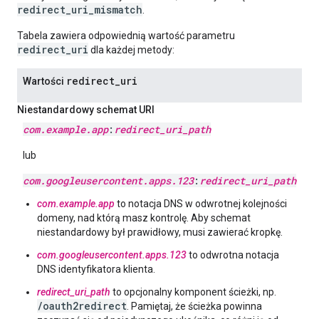
redirect_uri_mismatch
.
Tabela zawiera odpowiednią wartość parametru
redirect_uri
dla każdej metody:
redirect
_
uri
Wartości
Niestandardowy schemat URI
com
.
example
.
app
:
redirect
_
uri
_
path
lub
com
.
googleusercontent
.
apps
.
123
:
redirect
_
uri
_
path
com.example.app
to notacja DNS w odwrotnej kolejności
domeny, nad którą masz kontrolę. Aby schemat
niestandardowy był prawidłowy, musi zawierać kropkę.
com.googleusercontent.apps.123
to odwrotna notacja
DNS identyfikatora klienta.
redirect_uri_path
to opcjonalny komponent ścieżki, np.
/oauth2redirect
. Pamiętaj, że ścieżka powinna