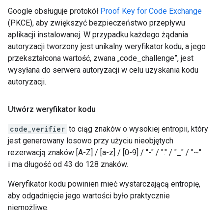
Google obsługuje protokół
Proof Key for Code Exchange
(PKCE), aby zwiększyć bezpieczeństwo przepływu
aplikacji instalowanej. W przypadku każdego żądania
autoryzacji tworzony jest unikalny weryfikator kodu, a jego
przekształcona wartość, zwana „code_challenge”, jest
wysyłana do serwera autoryzacji w celu uzyskania kodu
autoryzacji.
Utwórz weryfikator kodu
code_verifier
to ciąg znaków o wysokiej entropii, który
jest generowany losowo przy użyciu nieobjętych
rezerwacją znaków [A-Z] / [a-z] / [0-9] / "-" / "." / "_" / "~"
i ma długość od 43 do 128 znaków.
Weryfikator kodu powinien mieć wystarczającą entropię,
aby odgadnięcie jego wartości było praktycznie
niemożliwe.