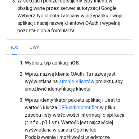
W sekcjach poniżej opisujemy typy klientów
obsługiwane przez serwer autoryzacji Google.
Wybierz typ klienta zalecany w przypadku Twojej
aplikacji, nadaj nazwę klientowi OAuth i wypełnij
pozostałe pola formularza.
iOS
UWP
Wybierz typ aplikacji
iOS
.
Wpisz nazwę klienta OAuth. Ta nazwa jest
wyświetlana na
stronie Klientów
projektu, aby
umożliwić identyfikację klienta.
Wpisz identyfikator pakietu aplikacji. Jest to
wartość klucza
CFBundleIdentifier
w pliku
zasobu listy właściwości informacji o aplikacji
(
info.plist
). Wartość jest najczęściej
wyświetlana w panelu Ogólne lub
Podpisywanie i możliwości w edytorze