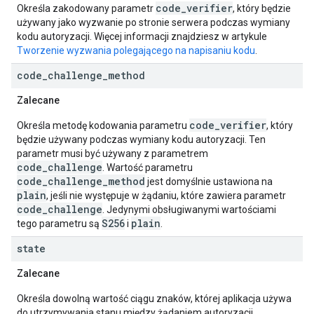
code_verifier
Określa zakodowany parametr
, który będzie
używany jako wyzwanie po stronie serwera podczas wymiany
kodu autoryzacji. Więcej informacji znajdziesz w artykule
Tworzenie wyzwania polegającego na napisaniu kodu
.
code
_
challenge
_
method
Zalecane
code_verifier
Określa metodę kodowania parametru
, który
będzie używany podczas wymiany kodu autoryzacji. Ten
parametr musi być używany z parametrem
code_challenge
. Wartość parametru
code_challenge_method
jest domyślnie ustawiona na
plain
, jeśli nie występuje w żądaniu, które zawiera parametr
code_challenge
. Jedynymi obsługiwanymi wartościami
S256
plain
tego parametru są
i
.
state
Zalecane
Określa dowolną wartość ciągu znaków, której aplikacja używa
do utrzymywania stanu między żądaniem autoryzacji