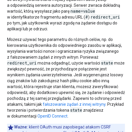
a odpowiedzią serwera autoryzacji. Serwer zwraca dokładną
name=value
wartość, którą wysyłasz jako parę
#
redirect_uri
w identyfikatorze fragmentu adresu URL (
)
po tym, jak użytkownik wyrazi zgodę na żądanie dostępu do
aplikacji lub je odrzuci.
Możesz używać tego parametru do różnych celów, np. do
kierowania użytkownika do odpowiedniego zasobu w aplikacji,
wysyłania wartości nonce i ograniczania ryzyka związanego
z fałszowaniem żądań z innych witryn. Ponieważ
redirect_uri
state
można odgadnąć, użycie wartości
może
zwiększyć pewność, że przychodzące połączenie jest
wynikiem żądania uwierzytelnienia. Jeśli wygenerujesz losowy
ciąg znaków lub zakodujesz hash pliku cookie albo inną
wartość, która rejestruje stan klienta, możesz zweryfikować
odpowiedź, aby dodatkowo upewnić się, że żądanie i odpowiedź
pochodzą z tej samej przeglądarki. Zapewni to ochronę przed
atakami, takimi jak
fałszowanie żądań z innej witryny
. Przykład
state
tworzenia i potwierdzania tokena
znajdziesz
w dokumentacji
OpenID Connect
.
Ważne:
klient OAuth musi zapobiegać atakom CSRF