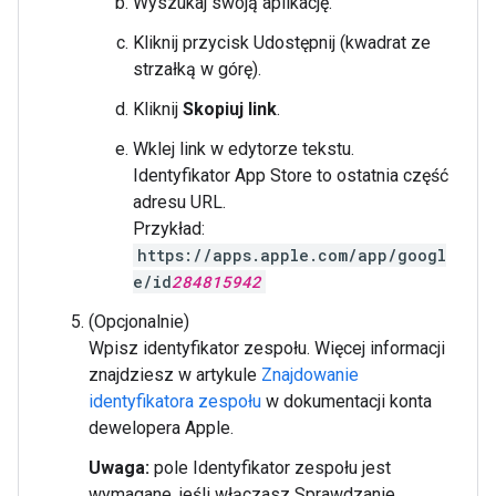
Wyszukaj swoją aplikację.
Kliknij przycisk Udostępnij (kwadrat ze
strzałką w górę).
Kliknij
Skopiuj link
.
Wklej link w edytorze tekstu.
Identyfikator App Store to ostatnia część
adresu URL.
Przykład:
https://apps.apple.com/app/googl
e/id
284815942
(Opcjonalnie)
Wpisz identyfikator zespołu. Więcej informacji
znajdziesz w artykule
Znajdowanie
identyfikatora zespołu
w dokumentacji konta
dewelopera Apple.
Uwaga:
pole Identyfikator zespołu jest
wymagane, jeśli włączasz Sprawdzanie