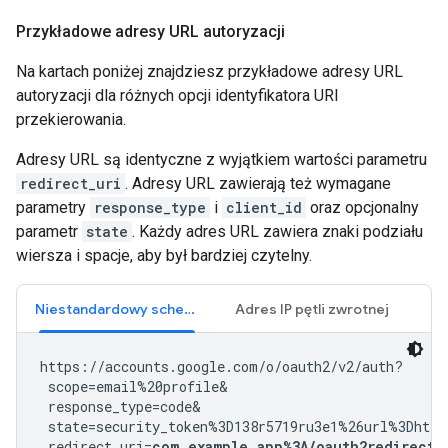
Przykładowe adresy URL autoryzacji
Na kartach poniżej znajdziesz przykładowe adresy URL
autoryzacji dla różnych opcji identyfikatora URI
przekierowania.
Adresy URL są identyczne z wyjątkiem wartości parametru
redirect_uri
. Adresy URL zawierają też wymagane
parametry
response_type
i
client_id
oraz opcjonalny
parametr
state
. Każdy adres URL zawiera znaki podziału
wiersza i spacje, aby był bardziej czytelny.
Niestandardowy schemat URI
Adres IP pętli zwrotnej
https://accounts.google.com/o/oauth2/v2/auth?

 scope=email%20profile&

 response_type=code&

 state=security_token%3D138r5719ru3e1%26url%3Dhttp
 redirect_uri=
com.example.app%3A/oauth2redirect
&
