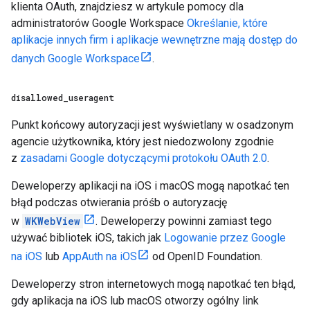
klienta OAuth, znajdziesz w artykule pomocy dla
administratorów Google Workspace
Określanie, które
aplikacje innych firm i aplikacje wewnętrzne mają dostęp do
danych Google Workspace
.
disallowed
_
useragent
Punkt końcowy autoryzacji jest wyświetlany w osadzonym
agencie użytkownika, który jest niedozwolony zgodnie
z
zasadami Google dotyczącymi protokołu OAuth 2.0
.
Deweloperzy aplikacji na iOS i macOS mogą napotkać ten
błąd podczas otwierania próśb o autoryzację
w
WKWebView
. Deweloperzy powinni zamiast tego
używać bibliotek iOS, takich jak
Logowanie przez Google
na iOS
lub
AppAuth na iOS
od OpenID Foundation.
Deweloperzy stron internetowych mogą napotkać ten błąd,
gdy aplikacja na iOS lub macOS otworzy ogólny link