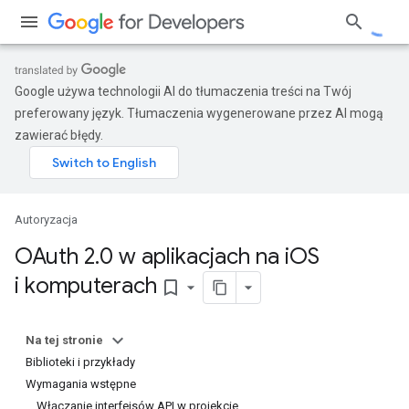
Google używa technologii AI do tłumaczenia treści na Twój
preferowany język. Tłumaczenia wygenerowane przez AI mogą
zawierać błędy.
Autoryzacja
OAuth 2
.
0 w aplikacjach na i
OS
i komputerach
bookmark_border
Na tej stronie
Biblioteki i przykłady
Wymagania wstępne
Włączanie interfejsów API w projekcie