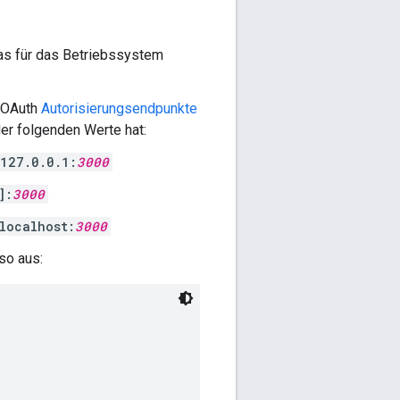
s für das Betriebssystem
e OAuth
Autorisierungsendpunkte
er folgenden Werte hat:
/127.0.0.1:
3000
]:
3000
localhost:
3000
so aus: