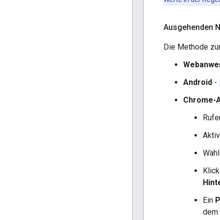
Ausgehenden N
Die Methode zum
Webanwe
Android
-
Chrome-
Rufe
Akti
Wähl
Klic
Hint
Ein
P
dem