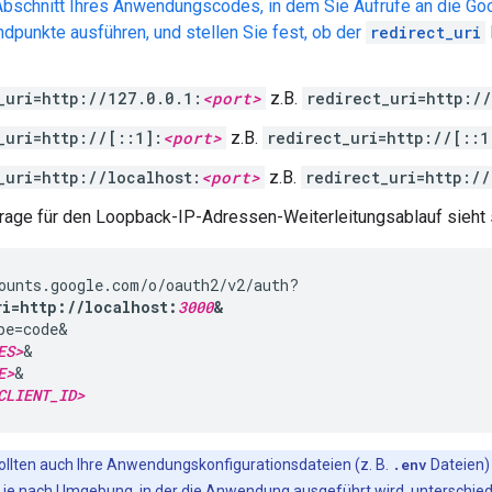
Abschnitt Ihres Anwendungscodes, in dem Sie Aufrufe an die Go
dpunkte ausführen, und stellen Sie fest, ob der
redirect_uri
_uri=http://127.0.0.1:
<port>
z.B.
redirect_uri=http:/
_uri=http://[::1]:
<port>
z.B.
redirect_uri=http://[::1
_uri=http://localhost:
<port>
z.B.
redirect_uri=http://
frage für den Loopback-IP-Adressen-Weiterleitungsablauf sieht 
ri=http://localhost:
3000
&
pe=code&

ES>
&

E>
&

CLIENT_ID>
ollten auch Ihre Anwendungskonfigurationsdateien (z. B.
.env
Dateien) 
l je nach Umgebung, in der die Anwendung ausgeführt wird, unterschiedl