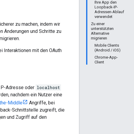
Ihre App den
Loopback-IP-
Adressen-Ablauf
verwendet
icherer zu machen, indem wir
Zu einer
unterstützten
hen Änderungen und Schritte zu
Alternative
migrieren.
migrieren
Mobile Clients
i Interaktionen mit den OAuth
(Android / iOS)
Chrome-App-
Client
-IP-Adresse oder
localhost
den, nachdem ein Nutzer eine
the-Middle
Angriffe, bei
ack-Schnittstelle zugreift, die
en und Zugriff auf den