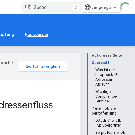
/
üpfung
Ressourcen
Auf dieser Seite
Sprache
Übersicht
Was ist der
Loopback-IP-
Adressen-
Ablauf?
Wichtige
Compliance-
dressenfluss
Termine
Prüfen, ob Sie
betroffen sind
OAuth-Client-ID-
Typ überprüfen
So prüfen Sie, ob