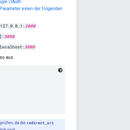
ogle OAuth-
Parameter einen der folgenden
/127.0.0.1:
3000
]:
3000
localhost:
3000
so aus:
prüfen, da die
redirect_uri
ich sind.