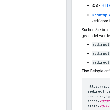
iOS
-
HTTP
Desktop-
verfügbar 
Suchen Sie beim
gesendet werden,
redirect
redirect
redirect
Eine Beispielan
redirect_u
response_ty
scope=
<SCOP
state=
<STAT