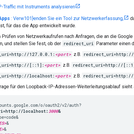
-Traffic mit Instruments analysieren
Apps
: Verw101}enden Sie ein Tool zur Netzwerkerfassung,
da
ist, für das die App entwickelt wurde.
 Prüfen von Netzwerkaufrufen nach Anfragen, die an die Googl
 und stellen Sie fest, ob der
redirect_uri
Parameter einen d
_uri=http://127.0.0.1:
<port>
z.B.
redirect_uri=http:/
_uri=http://[::1]:
<port>
z.B.
redirect_uri=http://[::1
_uri=http://localhost:
<port>
z.B.
redirect_uri=http://
frage für den Loopback-IP-Adressen-Weiterleitungsablauf sieht 
ri=http://localhost:
3000
&
pe=code&

ES>
&

E>
&
