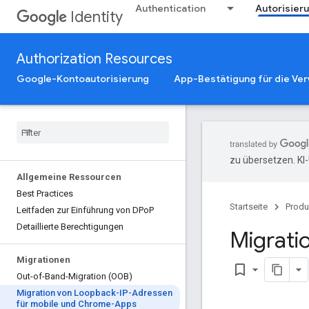
Authentication
Autorisier
Identity
Authorization Resources
Google-Kontoautorisierung
App-Bestätigung für die Ve
zu übersetzen. KI
Allgemeine Ressourcen
Best Practices
Startseite
Produ
Leitfaden zur Einführung von DPo
P
Detaillierte Berechtigungen
Migrati
Migrationen
bookmark_border
Out-of-Band-Migration (OOB)
Migration von Loopback-IP-Adressen
für mobile und Chrome-Apps