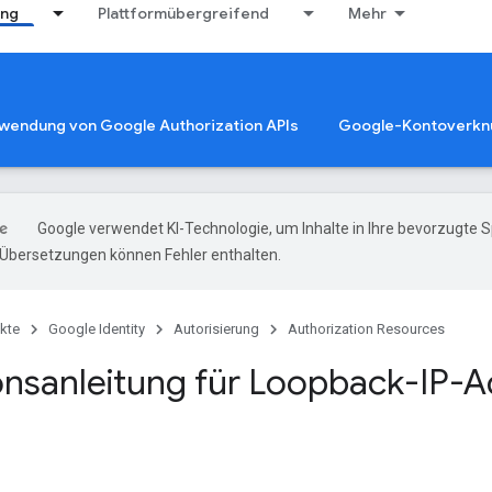
ung
Plattformübergreifend
Mehr
rwendung von Google Authorization APIs
Google-Kontoverkn
Google verwendet KI-Technologie, um Inhalte in Ihre bevorzugte 
-Übersetzungen können Fehler enthalten.
kte
Google Identity
Autorisierung
Authorization Resources
onsanleitung für Loopback-IP-A