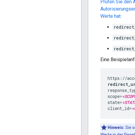
Prüfen Sie den 
Autorisierungsen
Werte hat:
redirect
redirect
redirect
Eine Beispielan
redirect_u
response_ty
scope=
<SCOP
state=
<STAT
client_id=
<
Hinweis:
Sie s
Werte in der Rege