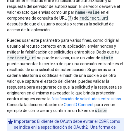
mantener el estado entre tu solicitud de autorización y la
respuesta del servidor de autorización. El servidor devuelve el
name=value
valor exacto que envías como un par
en el
?
redirect_uri
componente de consulta de URL (
) de
después de que el usuario acepta o rechaza la solicitud de
acceso de tu aplicación.
Puedes usar este parámetro para varios fines, como dirigir al
usuario al recurso correcto en tu aplicación, enviar nonces y
mitigar la falsificación de solicitudes entre sitios. Dado que tu
redirect_uri
state
se puede adivinar, usar un valor de
puede aumentar tu certeza de que una conexión entrante es el
resultado de una solicitud de autenticación. Si generas una
cadena aleatoria o codificas el hash de una cookie o de otro
valor que capture el estado del cliente, puedes validar la
respuesta para asegurarte de que la solicitud y la respuesta se
originaron en el mismo navegador, lo que brinda protección
contra ataques como la
falsificación de solicitudes entre sitios
.
Consulta la documentación de
OpenID Connect
para ver un
state
ejemplo de cómo crear y confirmar un token de
.
Importante:
El cliente de OAuth debe evitar el CSRF, como
se indica en la
especificación de OAuth2
. Una forma de