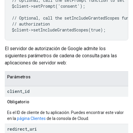
// Optional, call the setPrompt function to set "c
$client->setPrompt('consent');
// Optional, call the setIncludeGrantedScopes func
// authorization
$client->setIncludeGrantedScopes(true);
El servidor de autorización de Google admite los
siguientes parámetros de cadena de consulta para las
aplicaciones de servidor web:
Parámetros
client
_
id
Obligatorio
Es el ID de cliente de tu aplicación. Puedes encontrar este valor
en la
página Clientes
de la consola de Cloud.
redirect
_
uri