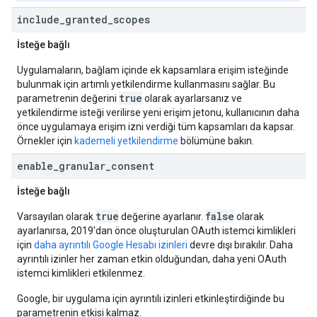
include
_
granted
_
scopes
İsteğe bağlı
Uygulamaların, bağlam içinde ek kapsamlara erişim isteğinde
bulunmak için artımlı yetkilendirme kullanmasını sağlar. Bu
true
parametrenin değerini
olarak ayarlarsanız ve
yetkilendirme isteği verilirse yeni erişim jetonu, kullanıcının daha
önce uygulamaya erişim izni verdiği tüm kapsamları da kapsar.
Örnekler için
kademeli yetkilendirme
bölümüne bakın.
enable
_
granular
_
consent
İsteğe bağlı
true
false
Varsayılan olarak
değerine ayarlanır.
olarak
ayarlanırsa, 2019'dan önce oluşturulan OAuth istemci kimlikleri
için
daha ayrıntılı Google Hesabı izinleri
devre dışı bırakılır. Daha
ayrıntılı izinler her zaman etkin olduğundan, daha yeni OAuth
istemci kimlikleri etkilenmez.
Google, bir uygulama için ayrıntılı izinleri etkinleştirdiğinde bu
parametrenin etkisi kalmaz.