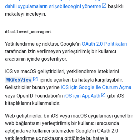
dahili uygulamaların erişebileceğini yönetme
başlıklı
makaleyi inceleyin.
disallowed
_
useragent
Yetkilendirme uç noktası, Google'ın
OAuth 2.0 Politikaları
tarafından izin verilmeyen yerleştirilmiş bir kullanıcı
aracısının içinde gösteriliyor.
iOS ve macOS geliştiricileri, yetkilendirme isteklerini
WKWebView
içinde açarken bu hatayla karşılaşabilir.
Geliştiriciler bunun yerine
iOS için Google ile Oturum Açma
veya OpenID Foundation'ın
iOS için AppAuth
gibi iOS
kitaplıklarını kullanmalıdır.
Web geliştiriciler, bir iOS veya macOS uygulaması genel bir
web bağlantısını yerleştirilmiş bir kullanıcı aracısında
açtığında ve kullanıcı sitenizden Google'ın OAuth 2.0
yetkilendirme uç noktasına gittiğinde bu hatayla