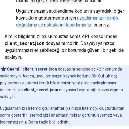
olarak
http://localhost:8080
kullanılır.
Uygulamanızın yetkilendirme kodlarını sayfadaki diğer
kaynaklara göstermemesi için
uygulamanızın kimlik
doğrulama uç noktalarını tasarlamanızı
öneririz.
Kimlik bilgilerinizi oluşturduktan sonra API Konsolu'ndan
client_secret.json
dosyasını indirin. Dosyayı yalnızca
uygulamanızın erişebileceği bir konumda güvenli bir şekilde
saklayın.
Önemli:
client_secret.json
dosyasını herkese açık bir konumda
saklamayın. Ayrıca, uygulamanızın kaynak kodunu (ör. GitHub'da)
paylaşırsanız istemci kimlik bilgilerinizin yanlışlıkla paylaşılmasını
önlemek için
client_secret.json
dosyasını kaynak ağacınızın dışında
saklayın.
Uygulamanızın istemci gizli anahtarı yalnızca istemciyi oluşturduktan
sonra gösterilir. İstemci gizli anahtarını tekrar görüntüleyemez veya
indiremezsiniz.
Daha fazla bilgi edinin
.