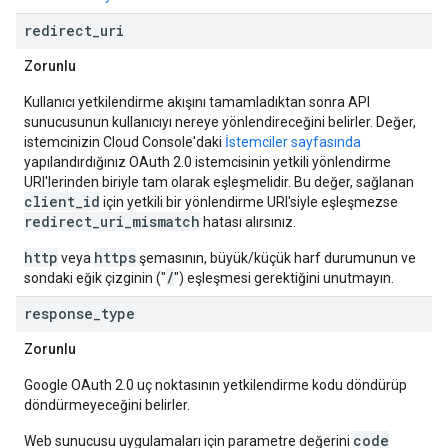
redirect
_
uri
Zorunlu
Kullanıcı yetkilendirme akışını tamamladıktan sonra API
sunucusunun kullanıcıyı nereye yönlendireceğini belirler. Değer,
istemcinizin Cloud Console'daki
İstemciler sayfasında
yapılandırdığınız OAuth 2.0 istemcisinin yetkili yönlendirme
URI'lerinden biriyle tam olarak eşleşmelidir. Bu değer, sağlanan
client_id
için yetkili bir yönlendirme URI'siyle eşleşmezse
redirect_uri_mismatch
hatası alırsınız.
http
https
veya
şemasının, büyük/küçük harf durumunun ve
/
sondaki eğik çizginin ("
") eşleşmesi gerektiğini unutmayın.
response
_
type
Zorunlu
Google OAuth 2.0 uç noktasının yetkilendirme kodu döndürüp
döndürmeyeceğini belirler.
code
Web sunucusu uygulamaları için parametre değerini