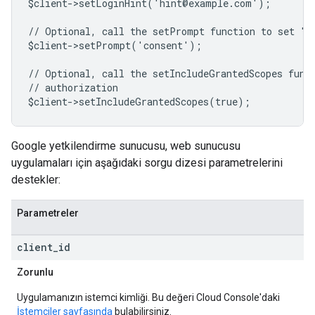
$client->setLoginHint('hint@example.com');
// Optional, call the setPrompt function to set "c
$client->setPrompt('consent');
// Optional, call the setIncludeGrantedScopes func
// authorization
$client->setIncludeGrantedScopes(true);
Google yetkilendirme sunucusu, web sunucusu
uygulamaları için aşağıdaki sorgu dizesi parametrelerini
destekler:
Parametreler
client
_
id
Zorunlu
Uygulamanızın istemci kimliği. Bu değeri Cloud Console'daki
İstemciler sayfasında
bulabilirsiniz.