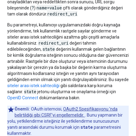
onayladıktan veya reddettikten sonra sunucu, URL sorgu
?
name=value
bileşeninde (
)
çifti olarak gönderdiğiniz değeri
redirect_uri
tam olarak döndürür.
Bu parametreyi, kullanıcıyı uygulamanızdaki doğru kaynağa
yönlendirme, tek kullanımlık rastgele sayılar gönderme ve
siteler arası istek sahteciliğini azaltma gibi çeşitli amaçlarla
redirect_uri
kullanabilirsiniz.
değeri tahmin
state
edilebileceğinden,
değerini kullanmak gelen bağlantının
bir kimlik doğrulama isteğinin sonucu olduğuna dair güvencenizi
artırabilir. Rastgele bir dize oluşturur veya istemcinin durumunu
yakalayan bir çerezin ya da başka bir değerin karma oluşturma
algoritmasını kodlarsanız isteğin ve yanıtın aynı tarayıcıdan
geldiğinden emin olmak için yanıtı doğrulayabilirsiniz. Bu sayede
siteler arası istek sahteciliği
gibi saldırılara karşı koruma
state
sağlanır.
jetonu oluşturma ve onaylama örneği için
OpenID Connect
dokümanlarına bakın.
Önemli:
OAuth istemcisi,
OAuth2 Spesifikasyonu 'nda
belirtildiği gibi CSRF'yi engellemelidir.
. Bunu yapmanın bir
yolu, yetkilendirme isteğiniz ile yetkilendirme sunucusunun
state
yanıtı arasındaki durumu korumak için
parametresini
kullanmaktır.