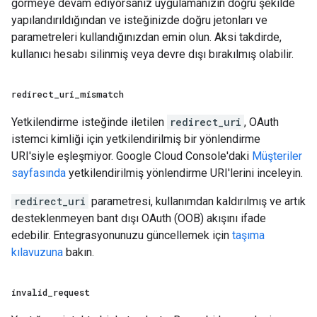
görmeye devam ediyorsanız uygulamanızın doğru şekilde
yapılandırıldığından ve isteğinizde doğru jetonları ve
parametreleri kullandığınızdan emin olun. Aksi takdirde,
kullanıcı hesabı silinmiş veya devre dışı bırakılmış olabilir.
redirect
_
uri
_
mismatch
Yetkilendirme isteğinde iletilen
redirect_uri
, OAuth
istemci kimliği için yetkilendirilmiş bir yönlendirme
URI'siyle eşleşmiyor. Google Cloud Console'daki
Müşteriler
sayfasında
yetkilendirilmiş yönlendirme URI'lerini inceleyin.
redirect_uri
parametresi, kullanımdan kaldırılmış ve artık
desteklenmeyen bant dışı OAuth (OOB) akışını ifade
edebilir. Entegrasyonunuzu güncellemek için
taşıma
kılavuzuna
bakın.
invalid
_
request