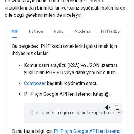
bir web tarayıcınızın olması gerekir. API istemci
kitaplıklarından birini kullanıyorsanız aşağıdaki bölümlerde
dile özgü gereksinimleri de inceleyin.
PHP
Python
Ruby
Node.js
HTTP/REST
Bu belgedeki PHP kodu örneklerini çalıştırmak için
ihtiyacınız olanlar:
Komut satırı arayüzü (KSA) ve JSON uzantısı
yüklü olan PHP 8.0 veya daha yeni bir sürüm.
Composer
bağımlılık yönetim aracı.
PHP için Google API'leri İstemci Kitaplığı:
composer require google/apiclient:^2.15.
Daha fazla bilgi için
PHP için Google API'leri İstemci