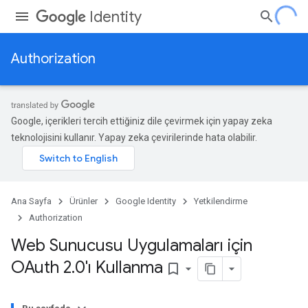
Identity
Authorization
Google, içerikleri tercih ettiğiniz dile çevirmek için yapay zeka
teknolojisini kullanır. Yapay zeka çevirilerinde hata olabilir.
Ana Sayfa
Ürünler
Google Identity
Yetkilendirme
Authorization
Web Sunucusu Uygulamaları için
OAuth 2
.
0'ı Kullanma
bookmark_border