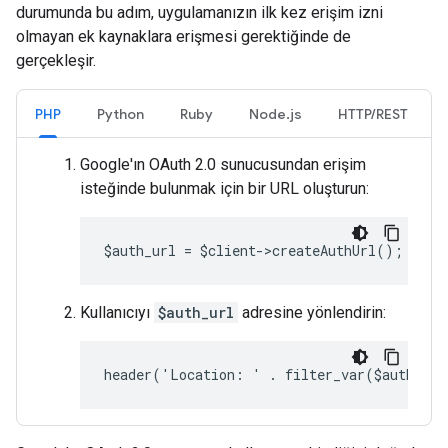
durumunda bu adım, uygulamanızın ilk kez erişim izni
olmayan ek kaynaklara erişmesi gerektiğinde de
gerçekleşir.
PHP
Python
Ruby
Node.js
HTTP/REST
Google'ın OAuth 2.0 sunucusundan erişim
isteğinde bulunmak için bir URL oluşturun:
$auth_url = $client->createAuthUrl();
Kullanıcıyı
$auth_url
adresine yönlendirin:
header('Location: ' . filter_var($auth_ur