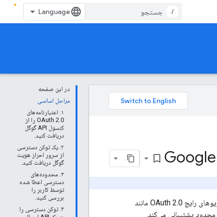
/
در این صفحه
مراحل اساسی
۱. اعتبارنامه‌های
OAuth 2.0 را از
کنسول API گوگل
دریافت کنید.
۲. یک توکن دسترسی
از سرور احراز هویت
bookmark_border
گوگل دریافت کنید.
۳. محدوده‌های
دسترسی اعطا شده
توسط کاربر را
بررسی کنید.
برای احراز هویت و مجوزدهی استفاده می‌کنند. گوگل از سناریوهای رایج OAuth 2.0 مانند
۴. توکن دسترسی را
محدود پشتیبانی می‌کند.
به یک API ارسال