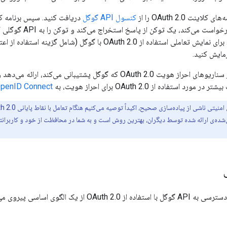
ینت OAuth 2.0 را از
کنسول API گوگل
دریافت کنید. سپس برنامه ک
احراز هویت گوگل درخواس
OAuth 2.0 با گوگل (شامل گزینه استفاده از اعتبارنامه‌های کلاینت خودتان)، با
مایش کنید.
این صفحه مروری بر سناریوهای احراز هویت OAuth 2.0 که گوگل پشتیبانی
د استفاده از OAuth 2.0 برای احراز هویت، به
penID Connect
یی‌شده‌ی ارائه شده توسط دیگران، بهترین روش است و به شما در محافظت از خود و کاربرانتا
همه برنامه‌ها هنگام دسترسی به API گوگل با استفاده از 2.0