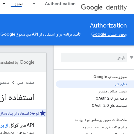
Authentication
مجوز
Identity
Authorization
مجوز حساب Google
تأیید برنامه برای استفاده از APIهای مجوز Google
مجوز حساب Google
صفحه اصلی
محصول
نمای کلی
هویت متقابل مشتری
استفاده از OAuth 2
دامنه های OAuth 2
0
.
سیاست های OAuth 2
0
.
توجه:
استفاده از پیاده‌سازی گوگل از
ملاحظات مجوز براساس نوع برنامه
APIهای گوگل
از پروتکل
برای برنامه های وب سمت سرور
سناریوهای مربوط به