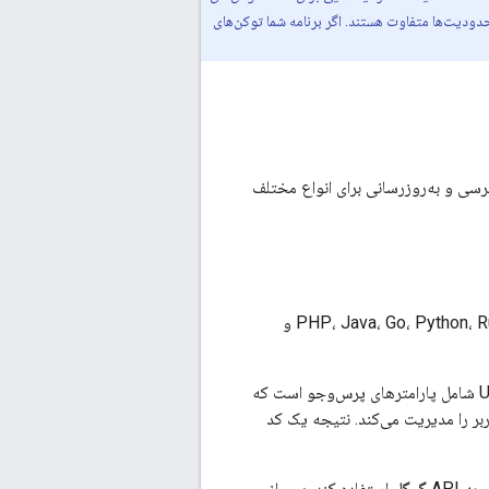
حدودیت‌ها متفاوت هستند. اگر برنامه شما توکن‌های
ت توکن‌های دسترسی و به‌روزرسانی برای انواع مختلف
نقطه پایانی Google OAuth 2.0 از برنامه‌های وب سروری که از زبان‌ها و چارچوب‌هایی مانند PHP، Java، Go، Python، Ruby و
توالی مجوزدهی زمانی آغاز می‌شود که برنامه شما مرورگر را به یک URL گوگل هدایت می‌کند؛ URL شامل پارامترهای پرس‌وجو است که
ر را مدیریت می‌کند. نتیجه یک کد
برنامه باید توکن به‌روزرسانی را برای استفاده‌های بعدی ذخیره کند و از توکن دسترسی برای دسترسی به API گوگل استفاده کند. پس از