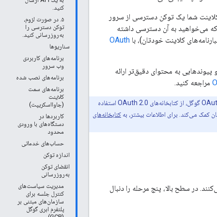
کنید.
لاینت شما یک توکن دسترسی از سرور
۵. در صورت لزوم،
توکن دسترسی را
ت می‌کند، یک توکن از پاسخ استخراج می‌کند و توکن را به API گوگلی که می‌خواهید به آن دسترسی داشته
به‌روزرسانی کنید.
OAuth
سناریوها
برنامه‌های کاربردی
وب سرور
 می‌کند، ارائه می‌دهد و پیوندهایی به محتوای دقیق‌تر ارائه
برنامه‌های نصب شده
O
مراجعه کنید.
برنامه‌های سمت
کلاینت
با توجه به پیامدهای امنیتی ناشی از پیاده‌سازی صحیح، اکیداً توصیه می‌کنیم هنگام تعامل با نقاط پایانی OAuth 2.0 گوگل، از کتابخانه‌های OAuth 2.0 استفاده
(جاوااسکریپت)
ن کمک می‌کند. برای اطلاعات بیشتر، به
کتابخانه‌های
کاربردها در
دستگاه‌های با ورودی
محدود
حساب‌های خدماتی
اندازه توکن
انقضای توکن
به‌روزرسانی
مدیریت سیاست‌های
OAuth  از یک الگوی اساسی پیروی می‌کنند. در سطح بالا، پنج مرحله را دنبال
کنترل جلسه برای
سازمان‌های مبتنی بر
پلتفرم ابری گوگل
(GCP)