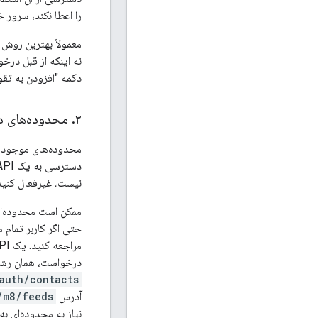
را اعطا نکند، سرور خ
معمولاً بهترین روش
نه اینکه از قبل درخو
دکمه "افزودن به تق
۳
.
محدوده‌های د
محدوده‌های موجود د
نیست، غیرفعال کنید
ممکن است محدوده‌ای
درخواست، همان رشته محدوده را برگرداند
auth/contacts
آدرس
m8/feeds/
نیاز به محدوده‌ای ب