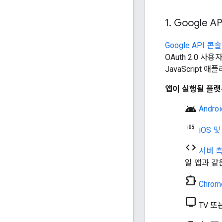
1
.
Google A
Google API 콘솔
OAuth 2.0 
JavaScrip
앱이 실행될 플랫
android
Andro
iOS 및
code
서버 
일 앱과 같
chrome_extension
Chro
tv
TV 또