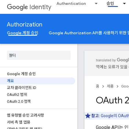
Authentication
승인
Identity
Authorization
Google 계정 승인
Google Authorization API를 사용하기 위한
역에는 오류가 있을 
Google 계정 승인
개요
홈
제품
Goog
교차 클라이언트 ID
OAuth2 범위
OAuth 
OAuth 2
.
0 정책
앱 유형별 승인 고려사항
참고:
Google의 OAut
서버 측 웹 앱용
Google API는