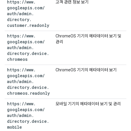
https:
/
/
www
.
고객 관련 정보 보기
googleapis
.
com
/
auth
/
admin
.
directory
.
customer
.
readonly
https:
/
/
www
.
ChromeOS 기기의 메타데이터 보기 및
googleapis
.
com
/
관리
auth
/
admin
.
directory
.
device
.
chromeos
https:
/
/
www
.
ChromeOS 기기의 메타데이터 보기
googleapis
.
com
/
auth
/
admin
.
directory
.
device
.
chromeos
.
readonly
https:
/
/
www
.
모바일 기기의 메타데이터 보기 및 관리
googleapis
.
com
/
auth
/
admin
.
directory
.
device
.
mobile