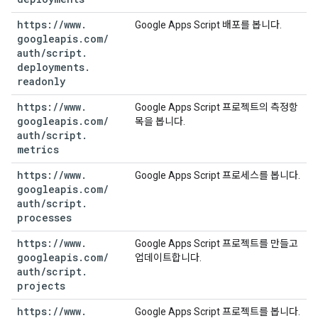
https:
/
/
www
.
Google Apps Script 배포를 봅니다.
googleapis
.
com
/
auth
/
script
.
deployments
.
readonly
https:
/
/
www
.
Google Apps Script 프로젝트의 측정항
googleapis
.
com
/
목을 봅니다.
auth
/
script
.
metrics
https:
/
/
www
.
Google Apps Script 프로세스를 봅니다.
googleapis
.
com
/
auth
/
script
.
processes
https:
/
/
www
.
Google Apps Script 프로젝트를 만들고
googleapis
.
com
/
업데이트합니다.
auth
/
script
.
projects
https:
/
/
www
.
Google Apps Script 프로젝트를 봅니다.