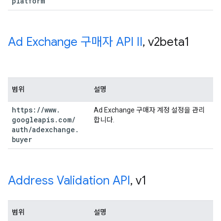
platform
Ad Exchange 구매자 API II
,
v2beta1
범위
설명
https:
/
/
www
.
Ad Exchange 구매자 계정 설정을 관리
googleapis
.
com
/
합니다.
auth
/
adexchange
.
buyer
Address Validation API
,
v1
범위
설명