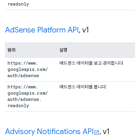
readonly
Ad
Sense Platform API
,
v1
범위
설명
https:
/
/
www
.
애드센스 데이터를 보고 관리합니다.
googleapis
.
com
/
auth
/
adsense
https:
/
/
www
.
애드센스 데이터를 봅니다.
googleapis
.
com
/
auth
/
adsense
.
readonly
Advisory Notifications API
,
v1