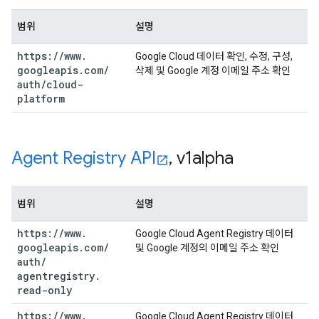
범위
설명
https:
/
/
www
.
Google Cloud 데이터 확인, 수정, 구성,
googleapis
.
com
/
삭제 및 Google 계정 이메일 주소 확인
auth
/
cloud-
platform
Agent Registry API
,
v1alpha
범위
설명
https:
/
/
www
.
Google Cloud Agent Registry 데이터
googleapis
.
com
/
및 Google 계정의 이메일 주소 확인
auth
/
agentregistry
.
read-only
https:
/
/
www
.
Google Cloud Agent Registry 데이터