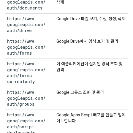
googleapis
.
com
/
삭제
auth
/
documents
https:
/
/
www
.
Google Drive 파일 보기, 수정, 생성, 삭제
googleapis
.
com
/
auth
/
drive
https:
/
/
www
.
Google Drive에서 양식 보기 및 관리
googleapis
.
com
/
auth
/
forms
https:
/
/
www
.
이 애플리케이션이 설치된 양식 조회 및
googleapis
.
com
/
관리
auth
/
forms
.
currentonly
https:
/
/
www
.
Google 그룹스 조회 및 관리
googleapis
.
com
/
auth
/
groups
https:
/
/
www
.
Google Apps Script 배포를 만들고 업데
googleapis
.
com
/
이트합니다.
auth
/
script
.
deployments