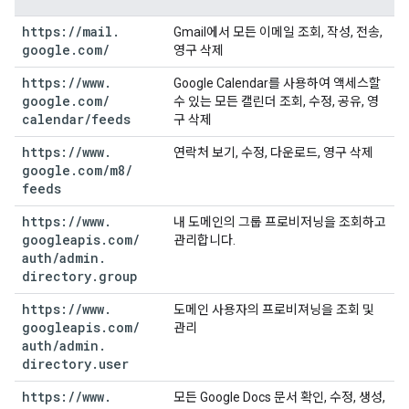
https:
/
/
mail
.
Gmail에서 모든 이메일 조회, 작성, 전송,
google
.
com
/
영구 삭제
https:
/
/
www
.
Google Calendar를 사용하여 액세스할
google
.
com
/
수 있는 모든 캘린더 조회, 수정, 공유, 영
calendar
/
feeds
구 삭제
https:
/
/
www
.
연락처 보기, 수정, 다운로드, 영구 삭제
google
.
com
/
m8
/
feeds
https:
/
/
www
.
내 도메인의 그룹 프로비저닝을 조회하고
googleapis
.
com
/
관리합니다.
auth
/
admin
.
directory
.
group
https:
/
/
www
.
도메인 사용자의 프로비져닝을 조회 및
googleapis
.
com
/
관리
auth
/
admin
.
directory
.
user
https:
/
/
www
.
모든 Google Docs 문서 확인, 수정, 생성,