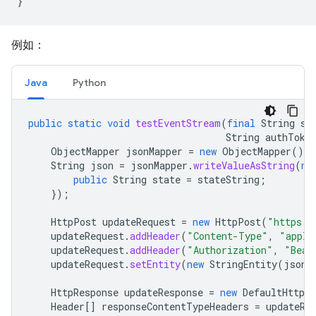
例如：
Java
Python
public
static
void
testEventStream
(
final
String
st
String
authToke
ObjectMapper
jsonMapper
=
new
ObjectMapper
();
String
json
=
jsonMapper
.
writeValueAsString
(
ne
public
String
state
=
stateString
;
});
HttpPost
updateRequest
=
new
HttpPost
(
"https:/
updateRequest
.
addHeader
(
"Content-Type"
,
"appli
updateRequest
.
addHeader
(
"Authorization"
,
"Bear
updateRequest
.
setEntity
(
new
StringEntity
(
json
)
HttpResponse
updateResponse
=
new
DefaultHttpCl
Header
[]
responseContentTypeHeaders
=
updateRe