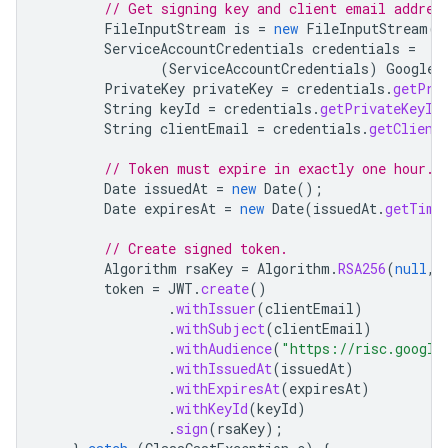
// Get signing key and client email addres
FileInputStream
is
=
new
FileInputStream
(
"
ServiceAccountCredentials
credentials
=
(
ServiceAccountCredentials
)
GoogleC
PrivateKey
privateKey
=
credentials
.
getPri
String
keyId
=
credentials
.
getPrivateKeyId
String
clientEmail
=
credentials
.
getClient
// Token must expire in exactly one hour.
Date
issuedAt
=
new
Date
();
Date
expiresAt
=
new
Date
(
issuedAt
.
getTime
// Create signed token.
Algorithm
rsaKey
=
Algorithm
.
RSA256
(
null
,
token
=
JWT
.
create
()
.
withIssuer
(
clientEmail
)
.
withSubject
(
clientEmail
)
.
withAudience
(
"https://risc.google
.
withIssuedAt
(
issuedAt
)
.
withExpiresAt
(
expiresAt
)
.
withKeyId
(
keyId
)
.
sign
(
rsaKey
);