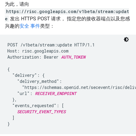
为此，请向
https://risc.googleapis.com/v1beta/stream:updat
e
发出 HTTPS POST 请求， 指定您的接收器端点以及您感
兴趣的
安全 事件
类型：
POST /v1beta/stream:update HTTP/1.1

Host: risc.googleapis.com

Authorization: Bearer 
AUTH_TOKEN
{

  "delivery": {

    "delivery_method":

      "https://schemas.openid.net/secevent/risc/deliv
    "url": 
RECEIVER_ENDPOINT
  },

  "events_requested": [

SECURITY_EVENT_TYPES
  ]
