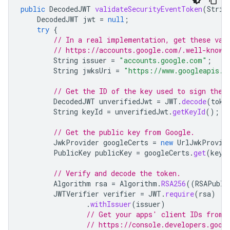
public
DecodedJWT
validateSecurityEventToken
(
Strin
DecodedJWT
jwt
=
null
;
try
{
// In a real implementation, get these val
// https://accounts.google.com/.well-known
String
issuer
=
"accounts.google.com"
;
String
jwksUri
=
"https://www.googleapis.c
// Get the ID of the key used to sign the 
DecodedJWT
unverifiedJwt
=
JWT
.
decode
(
toke
String
keyId
=
unverifiedJwt
.
getKeyId
();
// Get the public key from Google.
JwkProvider
googleCerts
=
new
UrlJwkProvid
PublicKey
publicKey
=
googleCerts
.
get
(
keyI
// Verify and decode the token.
Algorithm
rsa
=
Algorithm
.
RSA256
((
RSAPubli
JWTVerifier
verifier
=
JWT
.
require
(
rsa
)
.
withIssuer
(
issuer
)
// Get your apps' client IDs from 
// https://console.developers.goog