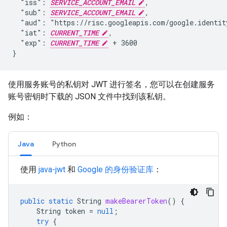
  "iss": 
SERVICE_ACCOUNT_EMAIL
,

  "sub": 
SERVICE_ACCOUNT_EMAIL
,

  "aud": "https://risc.googleapis.com/google.identity
  "iat": 
CURRENT_TIME
,

  "exp": 
CURRENT_TIME
 + 3600

}
使用服务账号的私钥对 JWT 进行签名，您可以在创建服务
账号密钥时下载的 JSON 文件中找到该私钥。
例如：
Java
Python
使用
java-jwt
和
Google 的身份验证库
：
public
static
String
makeBearerToken
()
{
String
token
=
null
;
try
{