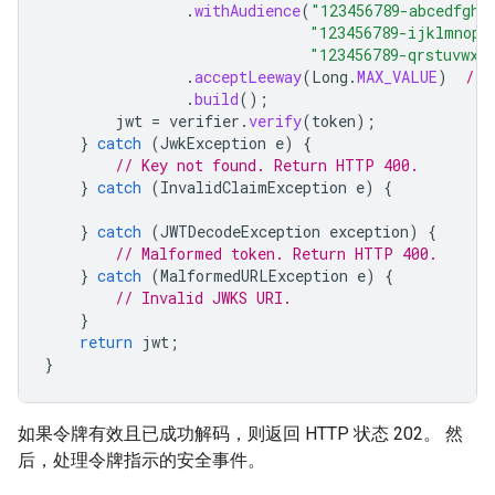
.
withAudience
(
"123456789-abcedfgh.
"123456789-ijklmnop.
"123456789-qrstuvwx.
.
acceptLeeway
(
Long
.
MAX_VALUE
)
// 
.
build
();
jwt
=
verifier
.
verify
(
token
);
}
catch
(
JwkException
e
)
{
// Key not found. Return HTTP 400.
}
catch
(
InvalidClaimException
e
)
{
}
catch
(
JWTDecodeException
exception
)
{
// Malformed token. Return HTTP 400.
}
catch
(
MalformedURLException
e
)
{
// Invalid JWKS URI.
}
return
jwt
;
}
如果令牌有效且已成功解码，则返回 HTTP 状态 202。 然
后，处理令牌指示的安全事件。