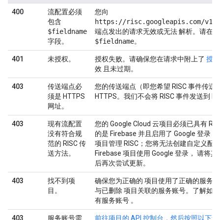
400
流配置必须
您向
包含
https://risc.googleapis.com/v1b
$fieldname
端点发出的请求无效或无法 解析。请在
字段。
$fieldname
。
401
未授权。
授权失败。请确保您在请求中附上了
授权
效 且未过期。
403
传送端点必
您的传送端点（即您希望 RISC 事件传送
须是 HTTPS
HTTPS。我们不会将 RISC 事件发送到 H
网址。
403
现有流配置
您的 Google Cloud 云项目必须已具有 
没有符合规
的是 Firebase 并且启用了 Google 登录，
范的 RISC 传
项目管理 RISC；您将无法创建自定义配
送方法。
Firebase 项目使用 Google 登录， 请
后再次尝试更新。
403
找不到项
确保您为正确的 项目使用了正确的服务
目。
与已删除 项目关联的服务账号。了解如
有服务账号
。
403
服务账号需
前往项目的 API 控制台，然后按照以下