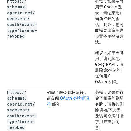
https:
/
/
必需
：如果令牌
schemas
.
用于 Google 登
openid
.
net
/
录，请结束用户
secevent
/
当前打开的会
oauth
/
event-
话。此外，您可
type
/
tokens-
能需要建议用户
revoked
设置备用登录方
法。
建议
：如果令牌
用于访问其他
Google API，请
删除 您存储的
任何用户
OAuth 令牌。
https:
/
/
如需了解令牌标识符，
必需
：如果您存
schemas
.
请参阅
OAuth 令牌标识
储了相应的刷新
openid
.
net
/
符
部分
令牌，请将其删
secevent
/
除 并在下次需
oauth
/
event-
要访问令牌时请
type
/
token-
求用户重新同
revoked
意。