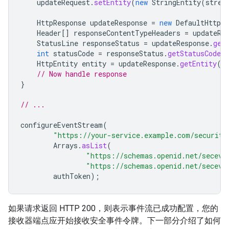
updateRequest
.
setEntity
(
new
StringEntity
(
strea
HttpResponse
updateResponse
=
new
DefaultHttpCl
Header
[]
responseContentTypeHeaders
=
updateRe
StatusLine
responseStatus
=
updateResponse
.
get
int
statusCode
=
responseStatus
.
getStatusCode
(
HttpEntity
entity
=
updateResponse
.
getEntity
()
// Now handle response
}
// ...
configureEventStream
(
"https://your-service.example.com/security
Arrays
.
asList
(
"https://schemas.openid.net/seceve
"https://schemas.openid.net/seceve
authToken
);
如果请求返回 HTTP 200，则表示事件流已成功配置，您的
接收器端点应开始接收安全事件令牌。下一部分介绍了如何