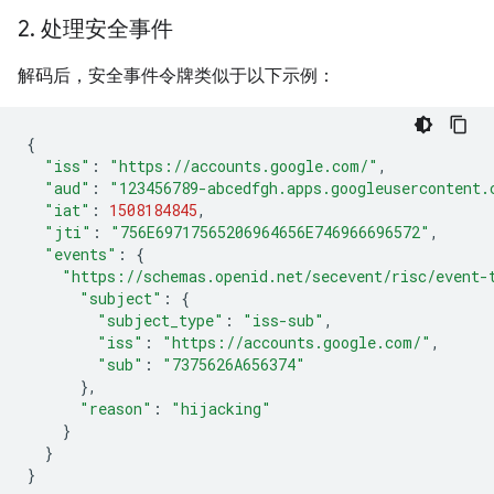
2
.
处理安全事件
解码后，安全事件令牌类似于以下示例：
{
"iss"
:
"https://accounts.google.com/"
,
"aud"
:
"123456789-abcedfgh.apps.googleusercontent.
"iat"
:
1508184845
,
"jti"
:
"756E69717565206964656E746966696572"
,
"events"
:
{
"https://schemas.openid.net/secevent/risc/event-
"subject"
:
{
"subject_type"
:
"iss-sub"
,
"iss"
:
"https://accounts.google.com/"
,
"sub"
:
"7375626A656374"
},
"reason"
:
"hijacking"
}
}
}