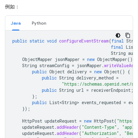
例如：
Java
Python
public
static
void
configureEventStream
(
final
Stri
final
List
String
aut
ObjectMapper
jsonMapper
=
new
ObjectMapper
();
String
streamConfig
=
jsonMapper
.
writeValueAsS
public
Object
delivery
=
new
Object
()
{
public
String
delivery_method
=
"https://schemas.openid.net/se
public
String
url
=
receiverEndpoint
;
};
public
List<String>
events_requested
=
eve
});
HttpPost
updateRequest
=
new
HttpPost
(
"https:/
updateRequest
.
addHeader
(
"Content-Type"
,
"appli
updateRequest
.
addHeader
(
"Authorization"
,
"Bear