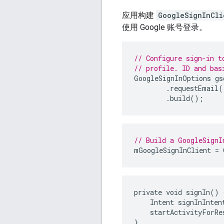
应用构建
GoogleSignInCli
使用 Google 账号登录。
// Configure sign-in t
// profile. ID and bas
GoogleSignInOptions
gs
.
requestEmail
(
.
build
();
// Build a GoogleSignI
mGoogleSignInClient
=
private void signIn() {
    Intent signInInten
    startActivityForRe
}