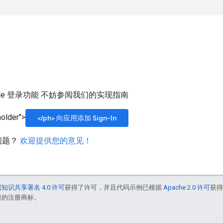
le 登录功能 不妨参阅我们的实现指南
older">
</ph> 向应用添加 Sign-In
问题？
欢迎提供您的意见！
据
知识共享署名 4.0 许可
获得了许可，并且代码示例已根据
Apache 2.0 许可
获
联公司的注册商标。