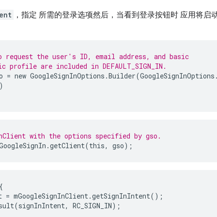
ent
，指定 所需的登录选项然后，当看到登录按钮时 应用将启动登录
o request the user's ID, email address, and basic
ic profile are included in DEFAULT_SIGN_IN.
o
=
new
GoogleSignInOptions
.
Builder
(
GoogleSignInOptions
)
nClient with the options specified by gso.
GoogleSignIn
.
getClient
(
this
,
gso
);


t = mGoogleSignInClient.getSignInIntent();

sult(signInIntent, RC_SIGN_IN);
