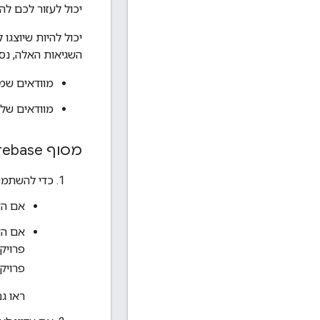
יכול לעזור לכם ל
השגיאות האלה, נס
מוודאים שמז
מוודאים של
מסוף Firebase
כדי להשתמש ב-App Check עם הכניסה באמצעות חשבון Google, צר
אם האפליק
פרויק
ראו ג