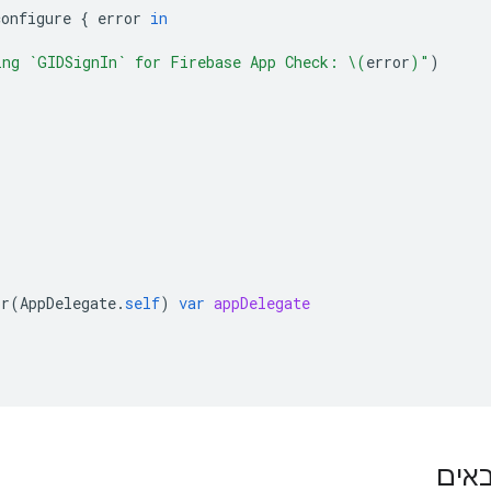
configure
{
error
in
ing `GIDSignIn` for Firebase App Check: 
\(
error
)
"
)
or
(
AppDelegate
.
self
)
var
appDelegate
אים