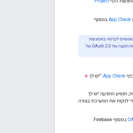
Project
App Check
במסוף
 על טוקנים של App Check שמשמשים לכניסה באמצעות
חשבון Google. טענת אימות חדשה של האפליקציה מתקבלת לפני כל אינטראקציה עם נקודות הקצה של OAuth 2.0 של
דף
App Check
: "יש לך
n
הגדרות האלה כדי לנקות את המערכת בצורה
במסוף Firebase.