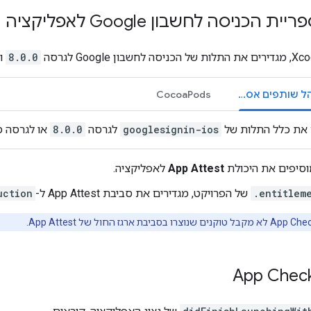
הכניסה לחשבון Google לאפליקציה
8.0.0
ומ
SPM (מנהל שותפים אסטרטגי) [רק במופע הראשון צריך להוסיף את העברית בסוגריים]
CocoaPods
 את כלל התלות של
googlesignin-ios
לגרסה
8.0.0
או לגרסה מ
App Attest
לאפליקציה.
.entitlem
של הפרויקט, מגדירים את סביבת App Attest ל-
uction