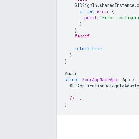
GIDSignIn
.
sharedInstance
.
if
let
error
{
print
(
"Error configur
}
}
#endif
return
true
}
}
@
main
struct
YourAppNameApp
:
App
{
@
UIApplicationDelegateAdapt
// ...
}