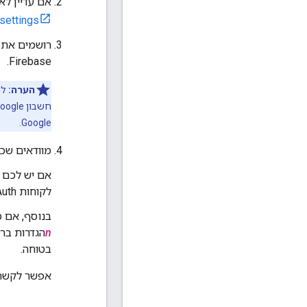
אם עדיין לא עשיתם 
settings
רושמים את האפליקציות ל
Firebase.
הערה:
לה
Google.
מוודאים שכל לקוחות ה-OAuth
אם יש לכם 
לקוחות OAuth לא מקושרים שנדרשת הגדרה נוספת עבורם".
בנוסף, אם מחקתם כמה לקוחות OAuth
n
בטוחה.
אפשר לקשר 