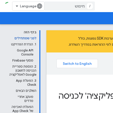
/
בדף הזה
חתימות ומניפסטי פרטיות לאפליקציות ל-iOS שמשתמשות בערכות SDK נפוצות, כולל
לפני שמתחילים
מדריך השדרוג
.
1. הגדרת הפרויקט
Google API
Console
מסוף Firebase
2. הוספת ספריית
הכניסה לחשבון
Google לאפליקציה
3. הפעלת App
Check
השלבים הבאים
יקציה' לכניסה
מעקב אחרי
מדדים
הפעלת האכיפה
של App Check