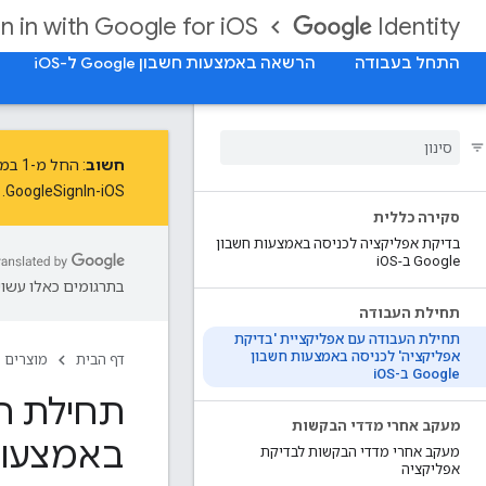
gn in with Google for iOS
Identity
התחל בעבודה
הרשאה באמצעות חשבון Google ל-iOS
חשוב
: החל מ-
1 במאי 2024
GoogleSignIn-iOS. צריך לשדרג ל-GoogleSignIn-iOS גרסה 7.1.0 ואילך לפני 1 במאי 2024. פועלים לפי ההוראות ב
סקירה כללית
בדיקת אפליקציה לכניסה באמצעות חשבון
Google ב-i
OS
בתרגומים כאלו עשויו
תחילת העבודה
תחילת העבודה עם אפליקציית 'בדיקת
אפליקציה' לכניסה באמצעות חשבון
דף הבית
מוצרים
Google ב-i
OS
תחילת הע
מעקב אחרי מדדי הבקשות
באמצעות חשבו
מעקב אחרי מדדי הבקשות לבדיקת
אפליקציה