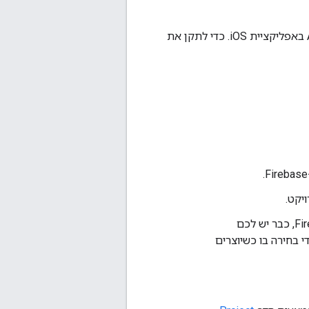
יכול להיות שיוצגו לכם שגיאות שקשורות לתכונה App Check כשמפעילים את App Check באפליקציית iOS. כדי לתקן את
אם האפליקציה שלכם משתמשת בכניסה לחשבון Google, אבל לא ב-Firebase, כבר יש לכם
Goo. מוסיפים את Firebase לפרויקט Google Cloud על ידי בחירה בו כשיוצרים