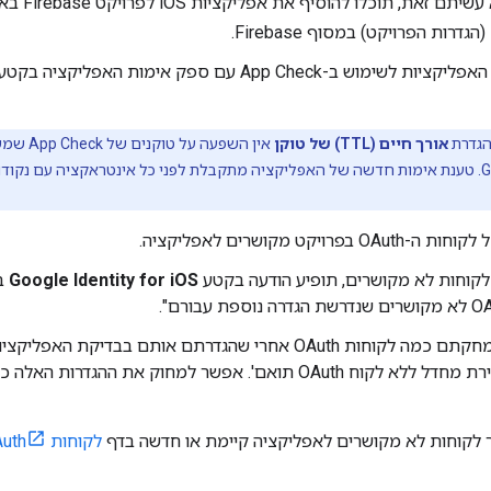
זאת, תוכלו להוסיף את אפליקציות iOS לפרויקט Firebase באמצעות הדף
(הגדרות הפרויקט) במסוף Firebase.
שימוש ב-App Check עם ספק אימות האפליקציה בקטע
גדרת
אורך חיים (TTL) של טוקן
אין השפעה
 בפרויקט מקושרים לאפליקציה.
לקוחות לא מקושרים, תופיע הודעה בקטע
Google Identity for iOS
ב
 אחרי שהגדרתם אותם בבדיקת האפליקציות, תופיע ההודעה 'יש לך
הגדרות ברירת מחדל ללא לקוח OAuth תואם'. אפשר למחוק את ה
לקוחות לא מקושרים לאפליקציה קיימת או חדשה בדף
לקוחות OAuth