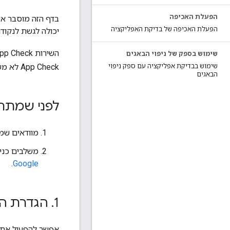
הפעלת האכיפה
הפעלת האכיפה של בדיקת האפליקציה
יכולה לגשת לנקודות הקצה של th 2.0
השירות App Check משתמש ב-
שימוש בספק של ניפוי הבאגים
App Check לא משתמש ב-App Attest כדי
שימוש בבדיקת אפליקציה עם ספק ניפוי
הבאגים
לפני שמתחי
מוודאים שמותקנת ב
משלבים כניסה באמצעות
.
Google
1
.
הגדרת הפ
אפשר להפעיל את App Check ב