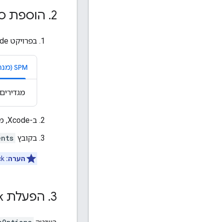
2
.
הוספת ספריית 
בפרויקט Xcode, מגדירים את התלות של הכניסה לחשבון Google לגרסה
מגדירים
ב-Xcode, מוסיפים את היכולת
בקובץ
ents
הערה:
App Check לא מקבל טוקנים שנוצרו בסביבת ארגז החול של App Attest.
3
.
הפעלת App Check