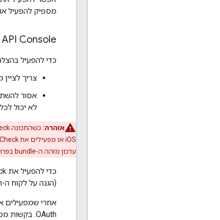
מספיק להפעיל או
 API Console
כדי להפעיל בהצלחה את App Check בלקוח iOS, צריך לע
צריך לציין מז
אסור להשתמש
לא יכול לכלו
אזהרה:
עדכון מזהה ה-bundle בפרויקט קיים עלול לגרום לשיבוש בחוויית המשתמש באפליקציות.
כדי להפעיל את App Check, מעבירים את המתג
(הגנה על לקוח ה-OAuth מפני שימוש לרעה באמצעות Firebase App Check) בתצוגת העריכה של לקוח ה-iOS.
OAuth. בקשות ממקורות לא מאומתים לא ייחסמו עד שתפעילו את