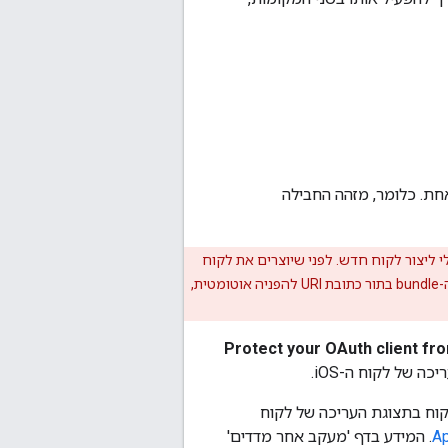
חת. כלומר, מזהה החבילה
ה App Check מופעלת, אי אפשר לערוך את מזהה חבילת הלקוח של לקוח OAuth בלי ליצור לקוח חדש. לפני שיוצרים את לקוח
iOS או מפעילים את App Check, צריך לוודא שמשתמשים במזהה החבילה הנכון. אם משתמשים במזהה ה-bundle בתור כתובת URI להפניה אוטומטית,
Protect your OAuth client fr
ת App Check, מתחילים לראות מדדים שקשורים לבקשות OAuth מהלקוח בתצוגת העריכה של לקוח
. המידע בדף 'מעקב אחר מדדים'