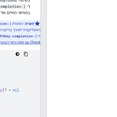
בשיטה
hOptions
ל-
completion:)
במחזור החיים של 
הערה:
הפעלת
tion:)
האפליקציה לצורך בדיקה וני
ל-
APIKey:completion:)
Check עם ספק ניפוי הבאגים
y
]?
=
nil
r