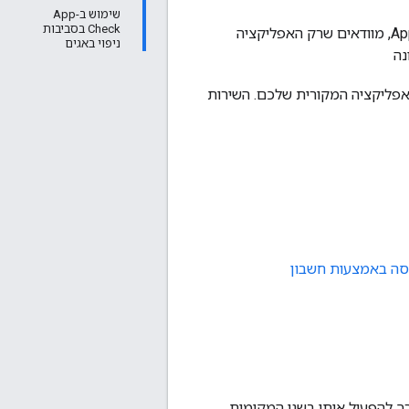
שימוש ב-App
Check בסביבות
בדף הזה מוסבר איך להפעיל את App Check באפליקציית iOS. כשמפעילים את App Check, מוודאים שרק האפליקציה
ניפוי באגים
נה
OAuth 2.0 מגיעות מהאפליקציה המקורית שלכם. השירות
סה באמצעות חשבון
ורך להפעיל אותו בשני המקומות,