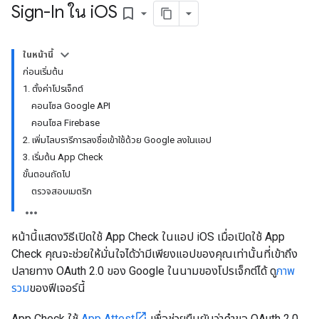
Sign-In ใน i
OS
bookmark_border
ในหน้านี้
ก่อนเริ่มต้น
1. ตั้งค่าโปรเจ็กต์
คอนโซล Google API
คอนโซล Firebase
2. เพิ่มไลบรารีการลงชื่อเข้าใช้ด้วย Google ลงในแอป
3. เริ่มต้น App Check
ขั้นตอนถัดไป
ตรวจสอบเมตริก
หน้านี้แสดงวิธีเปิดใช้ App Check ในแอป iOS เมื่อเปิดใช้ App
Check คุณจะช่วยให้มั่นใจได้ว่ามีเพียงแอปของคุณเท่านั้นที่เข้าถึง
ปลายทาง OAuth 2.0 ของ Google ในนามของโปรเจ็กต์ได้ ดู
ภาพ
รวม
ของฟีเจอร์นี้
App Check ใช้
App Attest
เพื่อช่วยยืนยันว่าคำขอ OAuth 2.0