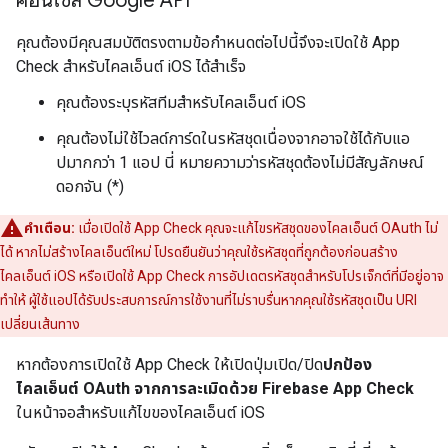
คอนโซล Google API
คุณต้องมีคุณสมบัติตรงตามข้อกำหนดต่อไปนี้จึงจะเปิดใช้ App
Check สำหรับไคลเอ็นต์ iOS ได้สำเร็จ
คุณต้องระบุรหัสทีมสำหรับไคลเอ็นต์ iOS
คุณต้องไม่ใช้ไวลด์การ์ดในรหัสชุดเนื่องจากอาจใช้ได้กับแอ
ปมากกว่า 1 แอป นี่ หมายความว่ารหัสชุดต้องไม่มีสัญลักษณ์
ดอกจัน (*)
คำเตือน:
เมื่อเปิดใช้ App Check คุณจะแก้ไขรหัสชุดของไคลเอ็นต์ OAuth ไม่
ได้ หากไม่สร้างไคลเอ็นต์ใหม่ โปรดยืนยันว่าคุณใช้รหัสชุดที่ถูกต้องก่อนสร้าง
ไคลเอ็นต์ iOS หรือเปิดใช้ App Check การอัปเดตรหัสชุดสำหรับโปรเจ็กต์ที่มีอยู่อาจ
ทำให้ ผู้ใช้แอปได้รับประสบการณ์การใช้งานที่ไม่ราบรื่นหากคุณใช้รหัสชุดเป็น URI
เปลี่ยนเส้นทาง
หากต้องการเปิดใช้ App Check ให้เปิดปุ่มเปิด/ปิด
ปกป้อง
ไคลเอ็นต์ OAuth จากการละเมิดด้วย Firebase App Check
ในหน้าจอสำหรับแก้ไขของไคลเอ็นต์ iOS