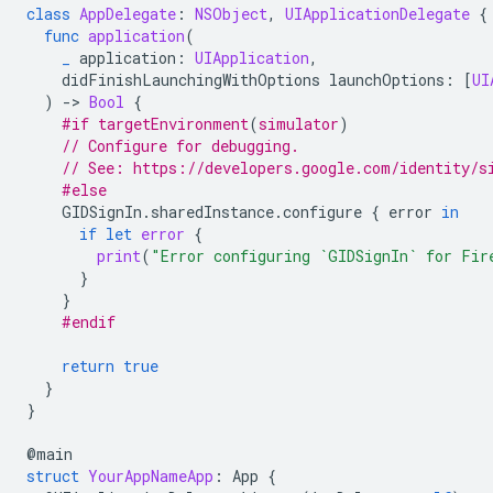
class
AppDelegate
:
NSObject
,
UIApplicationDelegate
{
func
application
(
_
application
:
UIApplication
,
didFinishLaunchingWithOptions
launchOptions
:
[
UI
)
-
>
Bool
{
#if
targetEnvironment
(
simulator
)
// Configure for debugging.
// See: https://developers.google.com/identity/s
#else
GIDSignIn
.
sharedInstance
.
configure
{
error
in
if
let
error
{
print
(
"Error configuring `GIDSignIn` for Fir
}
}
#endif
return
true
}
}
@
main
struct
YourAppNameApp
:
App
{