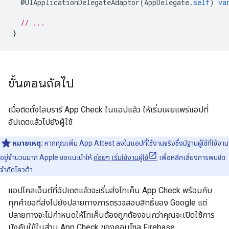
@
UIApplicationDelegateAdaptor
(
AppDelegate
.
self
)
va
// ...
}
ขั้นตอนถัดไป
เมื่อติดตั้งไลบรารี App Check ในแอปแล้ว ให้เริ่มเผยแพร่แอปที่
อัปเดตแล้วไปยังผู้ใช้
หมายเหตุ:
หากคุณเพิ่ม App Attest ลงในแอปที่ใช้งานจริงซึ่งมีฐานผู้ใช้ที่ใช้งาน
อยู่จำนวนมาก Apple ขอแนะนำให้
ค่อยๆ เริ่มใช้งานผู้ใช้
เพื่อหลีกเลี่ยงการพบขีด
จำกัดโควต้า
แอปไคลเอ็นต์ที่อัปเดตแล้วจะเริ่มส่งโทเค็น App Check พร้อมกับ
ทุกคำขอที่ส่งไปยังปลายทางการตรวจสอบสิทธิ์ของ Google แต่
ปลายทางจะไม่กำหนดให้โทเค็นต้องถูกต้องจนกว่าคุณจะเปิดใช้การ
บังคับใช้ในส่วน App Check ของคอนโซล Firebase