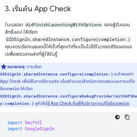
3
.
เริ่มต้น App Check
ในเมธอด
didFinishLaunchingWithOptions
ของผู้รับมอบ
สิทธิ์แอป ให้เรียก
GIDSignIn.sharedInstance.configure(completion:)
คุณควรเรียกเมธอดนี้ให้เร็วที่สุดเท่าที่จะเป็นไปได้ในวงจรชีวิตของแอ
ปเพื่อลดเวลาแฝงที่ผู้ใช้รับรู้
หมายเหตุ:
การเรียก
GIDSignIn.sharedInstance.configure(completion:)
จะกำหนดค่า
App Check เพื่อใช้ในการใช้งานจริง เมื่อสร้างแอปสำหรับการทดสอบและการแก้ไข
ข้อบกพร่อง ให้เรียก
GIDSignIn.sharedInstance.configureDebugProvider(withAPIKe
y:completion:)
ดูหัวข้อ
ใช้ App Check กับผู้ให้บริการการแก้ไขข้อบกพร่อง
import
SwiftUI
import
GoogleSignIn