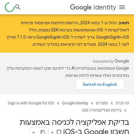
Identity
חשוב
: החל מ-
1 במאי 2024
,
נדרשות
חתימות ומניפסטי פרטיות
לאפליקציות ל-iOS שמשתמשות בערכות SDK נפוצות, כולל
GoogleSignIn-iOS. צריך לשדרג ל-GoogleSignIn-iOS גרסה 7.1.0 ואילך
לפני 1 במאי 2024. פועלים לפי ההוראות ב
מדריך השדרוג
.
‫Google משתמשת בטכנולוגיית AI כדי לתרגם תוכן לשפה המועדפת עליך.
בתרגומים כאלו עשויות להיות שגיאות.
דף הבית
מוצרים
Google Identity
Sign in with Google for iOS
בדיקת אפליקציות ל-iOS
בדיקת אפליקציה לכניסה באמצעות
חשבון Google ב-i
OS
bookmark_border