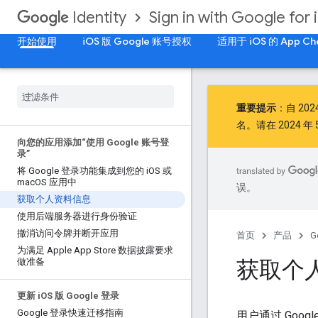
Sign in with Google for 
Identity
开始使用
iOS 版 Google 账号授权
适用于 iOS 的 App Ch
重要提示
：自
202
名。请在 2024 年 5
向您的应用添加“使用 Google 账号登
录”
将 Google 登录功能集成到您的 i
OS 或
mac
OS 应用中
误。
获取个人资料信息
使用后端服务器进行身份验证
撤消访问令牌并断开应用
首页
产品
G
为满足 Apple App Store 数据披露要求
获取个
做准备
更新 i
OS 版 Google 登录
Google 登录快速迁移指南
用户通过 Go