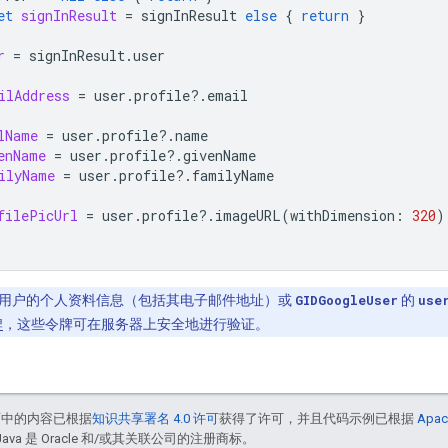
et
signInResult
=
signInResult
else
{
return
}
r
=
signInResult
.
user
ilAddress
=
user
.
profile
?.
email
lName
=
user
.
profile
?.
name
enName
=
user
.
profile
?.
givenName
ilyName
=
user
.
profile
?.
familyName
filePicUrl
=
user
.
profile
?.
imageURL
(
withDimension
:
320
)
用户的个人资料信息（包括其电子邮件地址）或
GIDGoogleUser
的
use
牌
，这些令牌可在服务器上安全地进行验证。
面中的内容已根据
知识共享署名 4.0 许可
获得了许可，并且代码示例已根据
Apac
Java 是 Oracle 和/或其关联公司的注册商标。