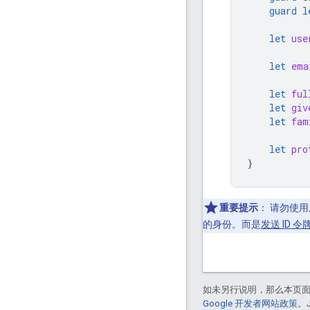
guard
l
let
use
let
ema
let
ful
let
giv
let
fam
let
pro
}
重要提示
：
请勿使用
的身份。而是
发送 ID 令
如未另行说明，那么本页
Google 开发者网站政策
。