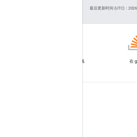
最后更新时间 (UTC)：2026-
GitHub
观摩我们的示例并自己动手练
在 g
习
商品信息
服务条款
品牌推广指南