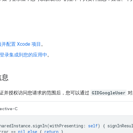
并配置 Xcode 项目
。
le 登录集成到您的应用中
。
信息
证并授权访问您请求的范围后，您可以通过
GIDGoogleUser
对
ective-C
haredInstance
.
signIn
(
withPresenting
:
self
)
{
signInResu
rror
==
nil
else
{
return
}