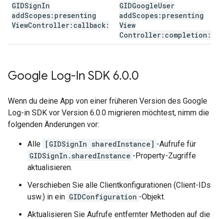
GIDSign
In
GIDGoogle
User
add
Scopes:presenting
add
Scopes:presenting
View
Controller:callback:
View
Controller:completion:
Google Log-In SDK 6
.
0
.
0
Wenn du deine App von einer früheren Version des Google
Log-in SDK vor Version 6.0.0 migrieren möchtest, nimm die
folgenden Änderungen vor:
Alle
[GIDSignIn sharedInstance]
-Aufrufe für
GIDSignIn.sharedInstance
-Property-Zugriffe
aktualisieren.
Verschieben Sie alle Clientkonfigurationen (Client-IDs
usw.) in ein
GIDConfiguration
-Objekt.
Aktualisieren Sie Aufrufe entfernter Methoden auf die