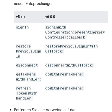
neuen Entsprechungen:
v5.x.x
v6.0.0
sign
In
sign
In
With
Configuration:presenting
View
Controller:callback:
restore
restore
Previous
Sign
In
With
Previous
Sign
Callback:
In
disconnect
disconnect
With
Callback:
get
Tokens
do
With
Fresh
Tokens:
With
Handler:
refresh
do
With
Fresh
Tokens:
Tokens
With
Handler:
Entfernen Sie alle Verweise auf das