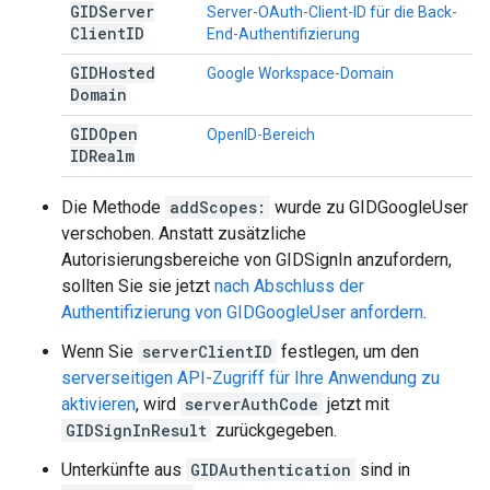
GIDServer
Server-OAuth-Client-ID für die Back-
Client
ID
End-Authentifizierung
GIDHosted
Google Workspace-Domain
Domain
GIDOpen
OpenID-Bereich
IDRealm
Die Methode
addScopes:
wurde zu GIDGoogleUser
verschoben. Anstatt zusätzliche
Autorisierungsbereiche von GIDSignIn anzufordern,
sollten Sie sie jetzt
nach Abschluss der
Authentifizierung von GIDGoogleUser anfordern
.
Wenn Sie
serverClientID
festlegen, um den
serverseitigen API-Zugriff für Ihre Anwendung zu
aktivieren
, wird
serverAuthCode
jetzt mit
GIDSignInResult
zurückgegeben.
Unterkünfte aus
GIDAuthentication
sind in