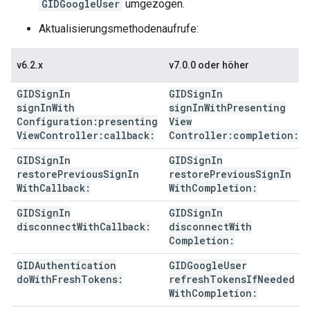
GIDGoogleUser
umgezogen.
Aktualisierungsmethodenaufrufe:
v6.2.x
v7.0.0 oder höher
GIDSign
In
GIDSign
In
sign
In
With
sign
In
With
Presenting
Configuration:presenting
View
View
Controller:callback:
Controller:completion:
GIDSign
In
GIDSign
In
restore
Previous
Sign
In
restore
Previous
Sign
In
With
Callback:
With
Completion:
GIDSign
In
GIDSign
In
disconnect
With
Callback:
disconnect
With
Completion:
GIDAuthentication
GIDGoogle
User
do
With
Fresh
Tokens:
refresh
Tokens
If
Needed
With
Completion: