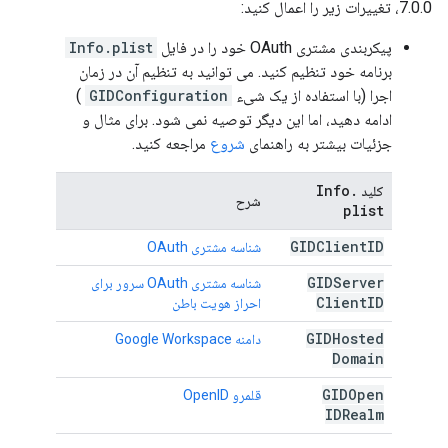
7.0.0، تغییرات زیر را اعمال کنید:
پیکربندی مشتری OAuth خود را در فایل
Info.plist
برنامه خود تنظیم کنید. می توانید به تنظیم آن در زمان
اجرا (با استفاده از یک شیء
GIDConfiguration
)
ادامه دهید، اما این دیگر توصیه نمی شود. برای مثال و
جزئیات بیشتر به راهنمای
شروع
مراجعه کنید.
Info
.
کلید
شرح
plist
GIDClient
ID
شناسه مشتری OAuth
GIDServer
شناسه مشتری OAuth سرور برای
Client
ID
احراز هویت باطن
GIDHosted
دامنه Google Workspace
Domain
GIDOpen
قلمرو OpenID
IDRealm