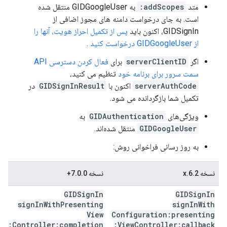
متد
addScopes:
به GIDGoogleUser منتقل شده
است. به جای درخواست دامنه های مجوز اضافی از
GIDSignIn، اکنون باید
پس از تکمیل احراز هویت، آنها را
از GIDGoogleUser درخواست کنید
.
اگر
serverClientID
برای
فعال کردن دسترسی API
سمت سرور برای برنامه خود
تنظیم می کنید،
serverAuthCode
اکنون با
GIDSignInResult
در
تکمیل شما بازگردانده می شود.
ویژگی‌های
GIDAuthentication
به
GIDGoogleUser
منتقل شده‌اند.
به روز رسانی فراخوانی روش:
نسخه 6.2.x
نسخه 7.0.0+
GIDSign
In
GIDSign
In
sign
In
With
Presenting
sign
In
With
View
Configuration:presenting
Controller:completion:
View
Controller:callback: