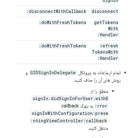
Sign
In
disconnect
With
Callback:
disconnect
do
With
Fresh
Tokens:
get
Tokens
With
Handler:
do
With
Fresh
Tokens:
refresh
Tokens
With
Handler:
تمام ارجاعات به پروتکل
GIDSignInDelegate
و
روش های آن را حذف کنید.
منطق را از
signIn:didSignInForUser:withE
rror:
به بلوک callback
signInWithConfiguration:prese
ntingViewController:callback:
منتقل کنید.