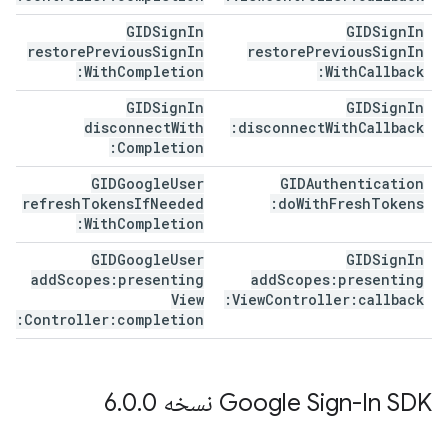
GIDSign
In
GIDSign
In
restore
Previous
Sign
In
restore
Previous
Sign
In
With
Completion:
With
Callback:
GIDSign
In
GIDSign
In
disconnect
With
disconnect
With
Callback:
Completion:
GIDGoogle
User
GIDAuthentication
refresh
Tokens
If
Needed
do
With
Fresh
Tokens:
With
Completion:
GIDGoogle
User
GIDSign
In
add
Scopes:presenting
add
Scopes:presenting
View
View
Controller:callback:
Controller:completion:
Google Sign-In SDK نسخه 6
0
.
0
.