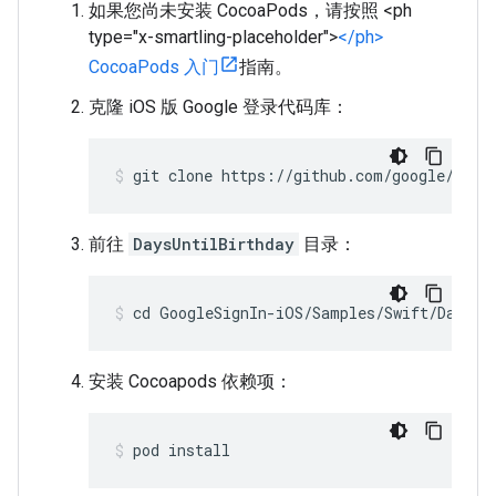
如果您尚未安装 CocoaPods，请按照 <ph
type="x-smartling-placeholder">
</ph>
CocoaPods 入门
指南。
克隆 iOS 版 Google 登录代码库：
git clone https://github.com/google/Goog
前往
DaysUntilBirthday
目录：
cd GoogleSignIn-iOS/Samples/Swift/DaysUn
安装 Cocoapods 依赖项：
pod install