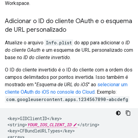
Workspace.
Adicionar o ID do cliente OAuth e o esquema
de URL personalizado
Atualize o arquivo
Info.plist
do app para adicionar o
ID
do cliente OAuth
e um esquema de URL personalizado com
base no
ID do cliente invertido
.
O ID do cliente invertido é o ID do cliente com a ordem dos
campos delimitados por pontos invertida. Isso também é
mostrado em "
Esquema de URL do iOS
" ao
selecionar um
cliente OAuth do iOS no console do Cloud
. Exemplo:
com.googleusercontent.apps.1234567890-abcdefg
<key>GIDClientID</key>

<string>
YOUR_IOS_CLIENT_ID
</string>

<key>CFBundleURLTypes</key>

<array>
