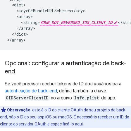
  <dict>

    <key>CFBundleURLSchemes</key>

    <array>

      <string>
YOUR_DOT_REVERSED_IOS_CLIENT_ID
</stri
    </array>

  </dict>

</array>
Opcional: configurar a autenticação de back-
end
Se você precisar receber tokens de ID dos usuários para
autenticação de back-end
, defina também a chave
GIDServerClientID
no arquivo
Info.plist
do app.
Observação
:
este é o ID do cliente OAuth do seu projeto de back-
end, não o ID do seu app iOS ou macOS. É necessário
receber um ID do
cliente do servidor OAuth
e especificá-lo aqui.