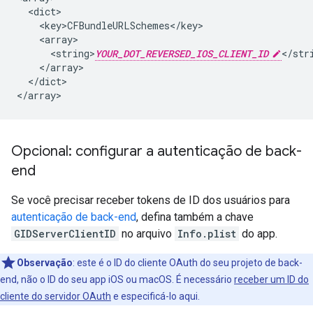
  <dict>

    <key>CFBundleURLSchemes</key>

    <array>

      <string>
YOUR_DOT_REVERSED_IOS_CLIENT_ID
</stri
    </array>

  </dict>

</array>
Opcional: configurar a autenticação de back-
end
Se você precisar receber tokens de ID dos usuários para
autenticação de back-end
, defina também a chave
GIDServerClientID
no arquivo
Info.plist
do app.
Observação
:
este é o ID do cliente OAuth do seu projeto de back-
end, não o ID do seu app iOS ou macOS. É necessário
receber um ID do
cliente do servidor OAuth
e especificá-lo aqui.