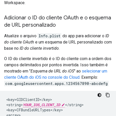
Workspace.
Adicionar o ID do cliente OAuth e o esquema
de URL personalizado
Atualize o arquivo
Info.plist
do app para adicionar o
ID
do cliente OAuth
e um esquema de URL personalizado com
base no
ID do cliente invertido
.
O ID do cliente invertido é o ID do cliente com a ordem dos
campos delimitados por pontos invertida. Isso também é
mostrado em "
Esquema de URL do iOS
" ao
selecionar um
cliente OAuth do iOS no console do Cloud
. Exemplo:
com.googleusercontent.apps.1234567890-abcdefg
<key>GIDClientID</key>

<string>
YOUR_IOS_CLIENT_ID
</string>

<key>CFBundleURLTypes</key>

<array>
