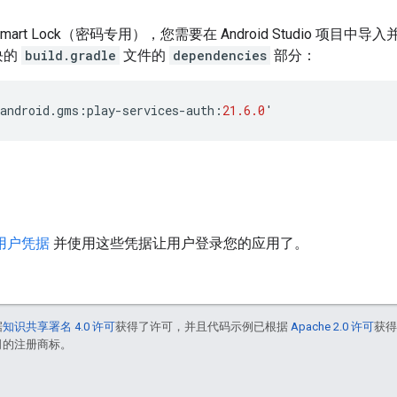
mart Lock（密码专用），您需要在 Android Studio 项目中导入并
块的
build.gradle
文件的
dependencies
部分：
android
.
gms
:
play
-
services
-
auth
:
21.6.0
'
用户凭据
并使用这些凭据让用户登录您的应用了。
据
知识共享署名 4.0 许可
获得了许可，并且代码示例已根据
Apache 2.0 许可
获
联公司的注册商标。