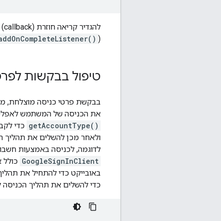
לה
addOnCompleteListener()
(
טיפול בבקשות לפרט
בבקשת פרטי כניסה מוצלחת, 
את הכניסה של המשתמש לאפליק
getAccountType()
כדי לקבו
ולאחר מכן להשלים את תהליך ה
לדוגמה, לכניסה באמצעות חשבון Google, יוצרים אוביי
GoogleSignInClient
כולל 
כדי להשלים את תהליך הכניסה ל