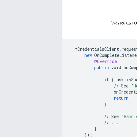
קט הבקשה אל
mCredentialsClient
.
reques
new
OnCompleteListene
@Override
public
void
onCom
if
(
task
.
isSu
//
See
"H
onCredent
return
;
}
//
See
"Handl
//
...
}
}
);