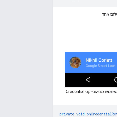
 תשלום אחד
באובייקט כדי להתחיל את תהליך הכניסה. לסיסמה מבוססת-סיסמה להשתמש במזהה ובסיסמה של המשתמש מהאובייקט Credential
private
void
onCredentialRe