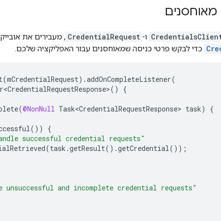
מאוחסנים
CredentialsClien
ו-
CredentialRequest
, מעבירים את אוביי
Cre
כדי לבקש פרטי כניסה שמאוחסנים עבור האפליקציה שלכם.
t
(
mCredentialRequest
).
addOnCompleteListener
(
r<CredentialRequestResponse>
()
{
plete
(
@NonNull
Task<CredentialRequestResponse>
task
)
{
ccessful
())
{
andle successful credential requests"
ialRetrieved
(
task
.
getResult
().
getCredential
());
e unsuccessful and incomplete credential requests"