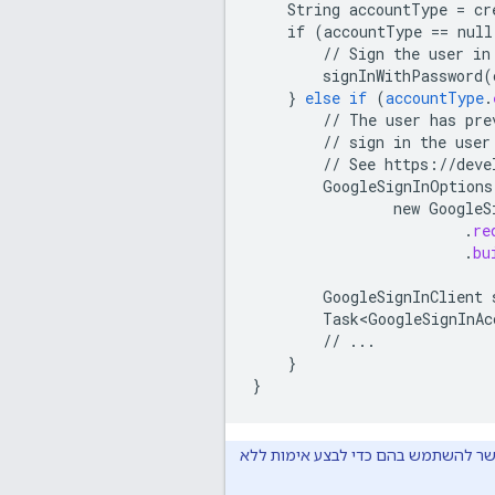
String
accountType
=
cr
if
(accountType
==
null
//
Sign
the
user
in
signInWithPassword(
}
else
if
(
accountType
.
//
The
user
has
pre
//
sign
in
the
user
//
See
https
:
//
deve
GoogleSignInOptions
new
GoogleS
.
re
.
bu
GoogleSignInClient
Task<GoogleSignInAc
//
...
}
}
פשר להשתמש בהם כדי לבצע אימות ללא