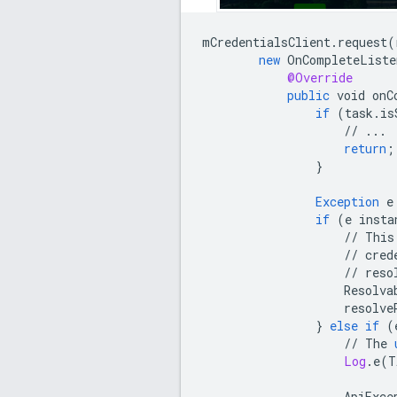
mCredentialsClient
.
request
(
new
OnCompleteListe
@Override
public
void
onC
if
(
task
.
is
//
...
return
;
}
Exception
e
if
(
e
insta
//
This
//
cred
//
reso
Resolva
resolve
}
else
if
(
//
The
Log
.
e
(
T
ApiExce