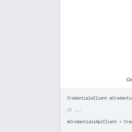
CredentialsClient mCredentia
// ...
