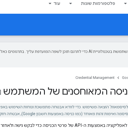
פלטפורמות שונות
עוד
‫Google משתמשת בטכנולוגיית AI כדי לתרגם תוכן לשפה המועדפת עליך. בתרגומים כאלו
Credential Management
Goo
כניסה המאוחסנים של המשתמש
order
ד (כמו כניסה באמצעות חשבון Google), אבטחה חזקה יותר וחוויית משתמש עקבית יותר.
כניסה אוטומטית של משתמשים לאפליקציה באמצעות ה-API של פרטי הכניסה כד