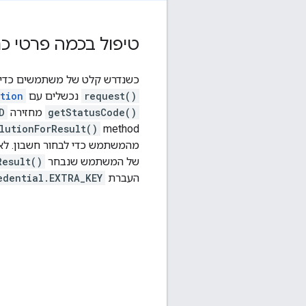
טיפול בכמה פרטי כ
כשנדרש קלט של משתמשים כדי ל
request()
נכשלים עם
tion
getStatusCode()
מחזירה
D
lutionForResult()
method
מהמשתמש כדי לבחור חשבון. לא
של המשתמש שנבחר
Result()
העברת
edential.EXTRA_KEY