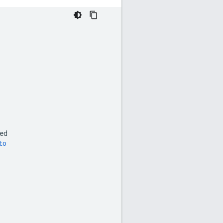
ed
to