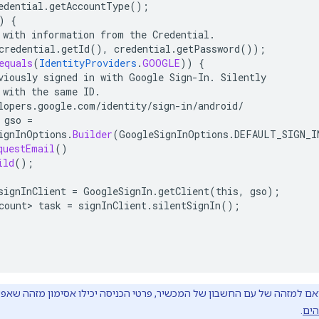
edential.getAccountType()
;
)
{
with
information
from
the
Credential.
credential.getId(),
credential.getPassword())
;
equals
(
IdentityProviders
.
GOOGLE
))
{
viously
signed
in
with
Google
Sign-In.
Silently
with
the
same
ID.
lopers
.
google
.
com
/
identity
/
sign-in
/
android
/
gso
=
ignInOptions
.
Builder
(
GoogleSignInOptions
.
DEFAULT_SIGN_I
questEmail
()
ild
();
signInClient
=
GoogleSignIn.getClient(this,
gso)
;
count>
task
=
signInClient.silentSignIn()
;
אם למזהה של עם החשבון של המכשיר, פרטי הכניסה יכילו אסימון מזהה שא
הים
.