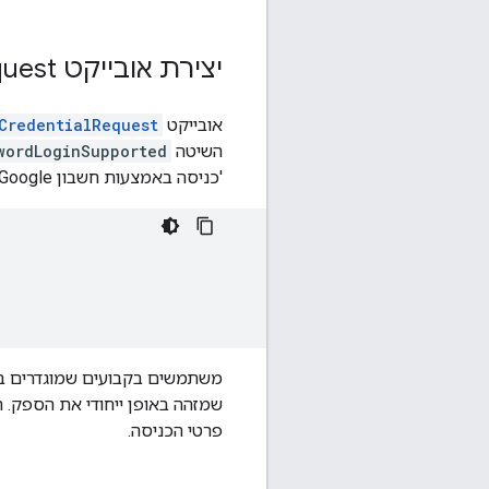
יצירת אובייקט Credential
uest
אובייקט
CredentialRequest
השיטה
wordLoginSupported
'כניסה באמצעות חשבון Google'.
משתמשים בקבועים שמוגדרים ב
שמזהה באופן ייחודי את הספק.
פרטי הכניסה.