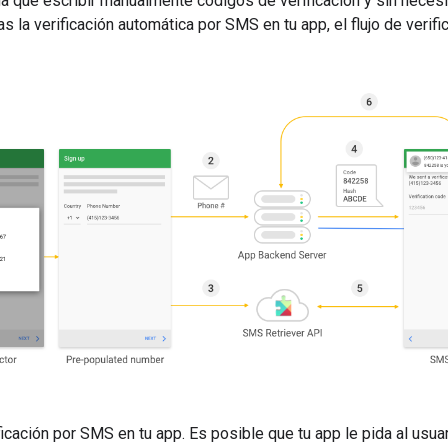
ga que escribir manualmente códigos de verificación y sin nece
 la verificación automática por SMS en tu app, el flujo de verifi
ificación por SMS en tu app. Es posible que tu app le pida al usu