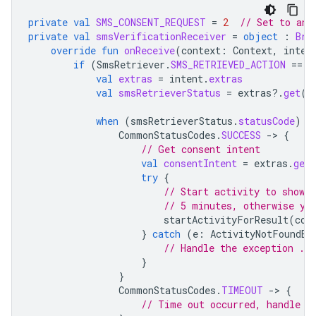
private
val
SMS_CONSENT_REQUEST
=
2
// Set to an 
private
val
smsVerificationReceiver
=
object
:
Bro
override
fun
onReceive
(
context
:
Context
,
inten
if
(
SmsRetriever
.
SMS_RETRIEVED_ACTION
==
i
val
extras
=
intent
.
extras
val
smsRetrieverStatus
=
extras
?.
get
(
S
when
(
smsRetrieverStatus
.
statusCode
)
{
CommonStatusCodes
.
SUCCESS
-
>
{
// Get consent intent
val
consentIntent
=
extras
.
get
try
{
// Start activity to show 
// 5 minutes, otherwise yo
startActivityForResult
(
con
}
catch
(
e
:
ActivityNotFoundEx
// Handle the exception ...
}
}
CommonStatusCodes
.
TIMEOUT
-
>
{
// Time out occurred, handle t