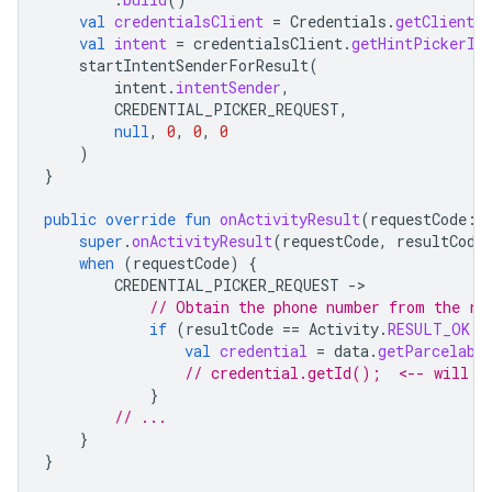
val
credentialsClient
=
Credentials
.
getClient
(
val
intent
=
credentialsClient
.
getHintPickerIn
startIntentSenderForResult
(
intent
.
intentSender
,
CREDENTIAL_PICKER_REQUEST
,
null
,
0
,
0
,
0
)
}
public
override
fun
onActivityResult
(
requestCode
:
super
.
onActivityResult
(
requestCode
,
resultCode
when
(
requestCode
)
{
CREDENTIAL_PICKER_REQUEST
-
// Obtain the phone number from the re
if
(
resultCode
==
Activity
.
RESULT_OK
 &
val
credential
=
data
.
getParcelabl
// credential.getId();  <-- will n
}
// ...
}
}