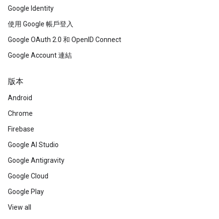
Google Identity
使用 Google 帳戶登入
Google OAuth 2.0 和 OpenID Connect
Google Account 連結
版本
Android
Chrome
Firebase
Google AI Studio
Google Antigravity
Google Cloud
Google Play
View all