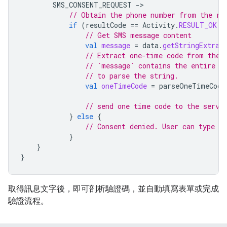
SMS_CONSENT_REQUEST
-
// Obtain the phone number from the re
if
(
resultCode
==
Activity
.
RESULT_OK
 &
// Get SMS message content
val
message
=
data
.
getStringExtra
(
// Extract one-time code from the 
// `message` contains the entire t
// to parse the string.
val
oneTimeCode
=
parseOneTimeCode
// send one time code to the serve
}
else
{
// Consent denied. User can type O
}
}
}
取得訊息文字後，即可剖析驗證碼，並自動填寫表單或完成
驗證流程。