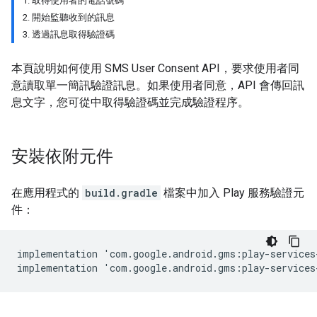
1. 取得使用者的電話號碼
2. 開始監聽收到的訊息
3. 透過訊息取得驗證碼
本頁說明如何使用 SMS User Consent API，要求使用者同
意讀取單一簡訊驗證訊息。如果使用者同意，API 會傳回訊
息文字，您可從中取得驗證碼並完成驗證程序。
安裝依附元件
在應用程式的
build.gradle
檔案中加入 Play 服務驗證元
件：
implementation
'
com
.
google
.
android
.
gms
:
play
-
services
implementation
'
com
.
google
.
android
.
gms
:
play
-
services