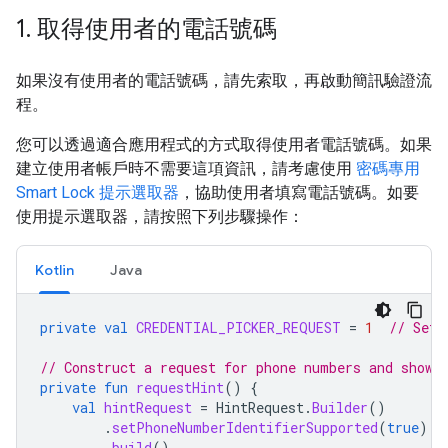
1
.
取得使用者的電話號碼
如果沒有使用者的電話號碼，請先索取，再啟動簡訊驗證流
程。
您可以透過適合應用程式的方式取得使用者電話號碼。如果
建立使用者帳戶時不需要這項資訊，請考慮使用
密碼專用
Smart Lock 提示選取器
，協助使用者填寫電話號碼。如要
使用提示選取器，請按照下列步驟操作：
Kotlin
Java
private
val
CREDENTIAL_PICKER_REQUEST
=
1
// Set 
// Construct a request for phone numbers and show 
private
fun
requestHint
()
{
val
hintRequest
=
HintRequest
.
Builder
()
.
setPhoneNumberIdentifierSupported
(
true
)
.
build
()