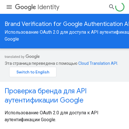
Identity
Brand Verification for Google Authentication A
Использование OAuth 2.0 для доступа к API аутентифика
Google
Эта страница переведена с помощью
Cloud Translation API
.
Проверка бренда для API
аутентификации Google
Использование OAuth 2.0 для доступа к API
аутентификации Google.