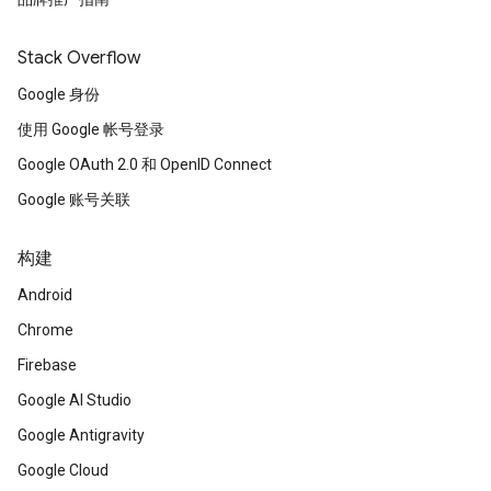
Stack Overflow
Google 身份
使用 Google 帐号登录
Google OAuth 2.0 和 OpenID Connect
Google 账号关联
构建
Android
Chrome
Firebase
Google AI Studio
Google Antigravity
Google Cloud