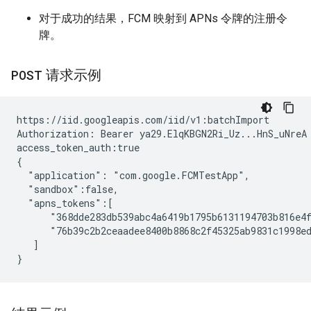
对于成功的结果，FCM 映射到 APNs 令牌的注册令
牌。
POST
请求示例
https://iid.googleapis.com/iid/v1:batchImport

Authorization: Bearer ya29.ElqKBGN2Ri_Uz...HnS_uNreA

access_token_auth:true

{

  "application": "com.google.FCMTestApp",

  "sandbox":false,

  "apns_tokens":[

      "368dde283db539abc4a6419b1795b6131194703b816e4f
      "76b39c2b2ceaadee8400b8868c2f45325ab9831c1998ed
   ]
