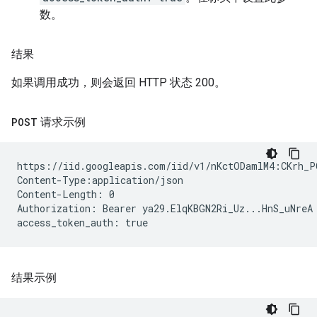
数。
结果
如果调用成功，则会返回 HTTP 状态 200。
POST
请求示例
https://iid.googleapis.com/iid/v1/nKctODamlM4:CKrh_P
Content-Type:application/json

Content-Length: 0

Authorization: Bearer ya29.ElqKBGN2Ri_Uz...HnS_uNreA

结果示例