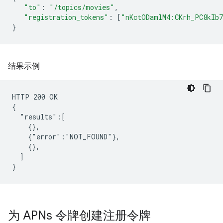
"to"
:
"/topics/movies"
,
"registration_tokens"
:
[
"nKctODamlM4:CKrh_PC8kIb
}
结果示例
HTTP 200 OK

{

  "results":[

    {},

    {"error":"NOT_FOUND"},

    {},

  ]

为 APNs 令牌创建注册令牌