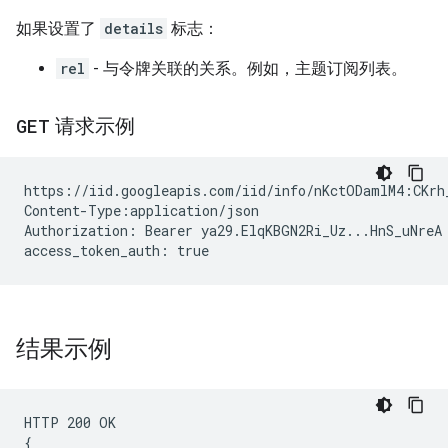
如果设置了
details
标志：
rel
- 与令牌关联的关系。例如，主题订阅列表。
GET
请求示例
https://iid.googleapis.com/iid/info/nKctODamlM4:CKrh_
Content-Type:application/json

Authorization: Bearer ya29.ElqKBGN2Ri_Uz...HnS_uNreA

结果示例
HTTP 200 OK

{
