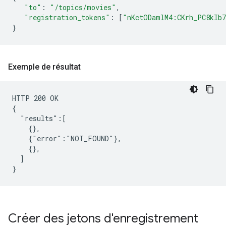
"to"
:
"/topics/movies"
,
"registration_tokens"
:
[
"nKctODamlM4:CKrh_PC8kIb
}
Exemple de résultat
HTTP 200 OK

{

  "results":[

    {},

    {"error":"NOT_FOUND"},

    {},

  ]

Créer des jetons d'enregistrement