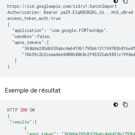
https://iid.googleapis.com/iid/v1:batchImport

Authorization: Bearer ya29.ElqKBGN2Ri_Uz...HnS_uNreA

access_token_auth:true

{

  "application": "com.google.FCMTestApp",

  "sandbox":false,

  "apns_tokens":[

      "368dde283db539abc4a6419b1795b6131194703b816e4f
      "76b39c2b2ceaadee8400b8868c2f45325ab9831c1998ed
   ]

Exemple de résultat
HTTP
200
OK
{
"results"
:
[
{
"apns_token"
:
"368dde283db539abc4a6419b1795b