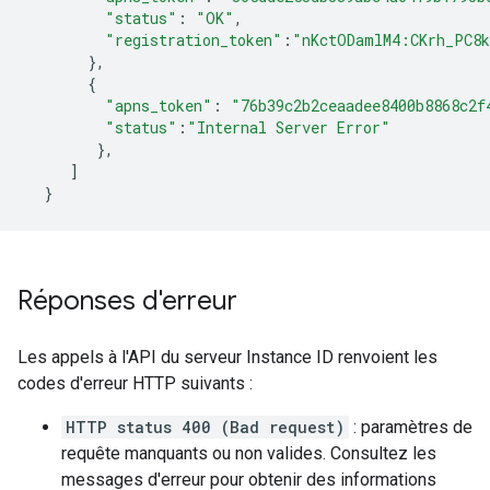
"status"
:
"OK"
,
"registration_token"
:
"nKctODamlM4:CKrh_PC8k
},
{
"apns_token"
:
"76b39c2b2ceaadee8400b8868c2f
"status"
:
"Internal Server Error"
},
]
}
Réponses d'erreur
Les appels à l'API du serveur Instance ID renvoient les
codes d'erreur HTTP suivants :
HTTP status 400 (Bad request)
: paramètres de
requête manquants ou non valides. Consultez les
messages d'erreur pour obtenir des informations