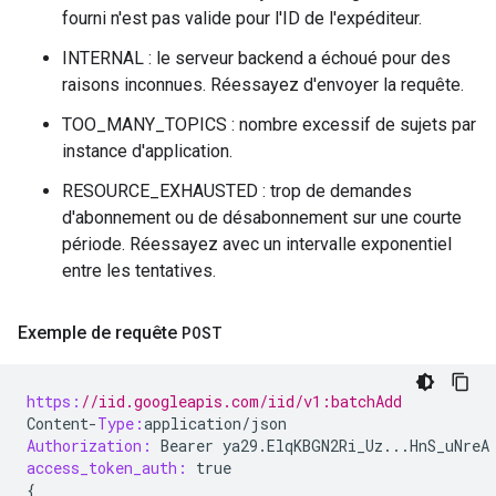
fourni n'est pas valide pour l'ID de l'expéditeur.
INTERNAL : le serveur backend a échoué pour des
raisons inconnues. Réessayez d'envoyer la requête.
TOO_MANY_TOPICS : nombre excessif de sujets par
instance d'application.
RESOURCE_EXHAUSTED : trop de demandes
d'abonnement ou de désabonnement sur une courte
période. Réessayez avec un intervalle exponentiel
entre les tentatives.
Exemple de requête
POST
https:
//iid.googleapis.com/iid/v1:batchAdd
Content
-
Type:
application
/
json
Authorization:
Bearer
ya29
.
ElqKBGN2Ri_Uz
...
HnS_uNreA
access_token_auth:
true
{