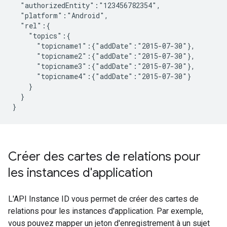
  "authorizedEntity":"123456782354",

  "platform":"Android",

  "rel":{

    "topics":{

      "topicname1":{"addDate":"2015-07-30"},

      "topicname2":{"addDate":"2015-07-30"},

      "topicname3":{"addDate":"2015-07-30"},

      "topicname4":{"addDate":"2015-07-30"}

    }

  }

Créer des cartes de relations pour
les instances d'application
L'API Instance ID vous permet de créer des cartes de
relations pour les instances d'application. Par exemple,
vous pouvez mapper un jeton d'enregistrement à un sujet