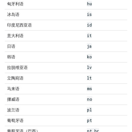
hu
匈牙利语
is
冰岛语
id
印度尼西亚语
it
意大利语
ja
日语
ko
韩语
lv
拉脱维亚语
lt
立陶宛语
ms
马来语
no
挪威语
pl
波兰语
pt
葡萄牙语
pt
_
br
葡萄牙语（巴西）