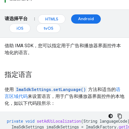
请选择平台
：
Android
HTML5
iOS
tvOS
借助 IMA SDK，您可以指定用于广告和播放器界面控件本
地化的语言。
指定语言
使用
ImaSdkSettings.setLanguage()
方法和适当的
语
言区域代码
来设置语言，用于广告和播放器界面控件的本地
化，如以下代码段所示：
private
void
setAdUiLocalization
(
String
languageCode
ImaSdkSettings
imaSdkSettings
=
ImaSdkFactory
.
getI