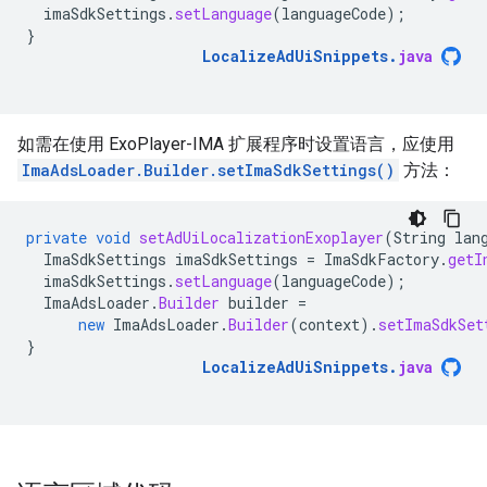
imaSdkSettings
.
setLanguage
(
languageCode
);
}
LocalizeAdUiSnippets
.
java
如需在使用 ExoPlayer-IMA 扩展程序时设置语言，应使用
ImaAdsLoader.Builder.setImaSdkSettings()
方法：
private
void
setAdUiLocalizationExoplayer
(
String
lan
ImaSdkSettings
imaSdkSettings
=
ImaSdkFactory
.
getI
imaSdkSettings
.
setLanguage
(
languageCode
);
ImaAdsLoader
.
Builder
builder
=
new
ImaAdsLoader
.
Builder
(
context
).
setImaSdkSet
}
LocalizeAdUiSnippets
.
java