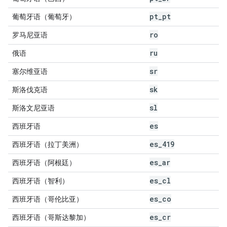
pt
_
pt
葡萄牙语（葡萄牙）
ro
罗马尼亚语
ru
俄语
sr
塞尔维亚语
sk
斯洛伐克语
sl
斯洛文尼亚语
es
西班牙语
es
_
419
西班牙语（拉丁美洲）
es
_
ar
西班牙语（阿根廷）
es
_
cl
西班牙语（智利）
es
_
co
西班牙语（哥伦比亚）
es
_
cr
西班牙语（哥斯达黎加）