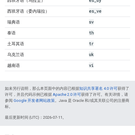
es
_
uy
西班牙语（乌拉圭）
es
_
ve
西班牙语（委内瑞拉）
sv
瑞典语
th
泰语
tr
土耳其语
uk
乌克兰语
vi
越南语
如未另行说明，那么本页面中的内容已根据
知识共享署名 4.0 许可
获得了
许可，并且代码示例已根据
Apache 2.0 许可
获得了许可。有关详情，请
参阅
Google 开发者网站政策
。Java 是 Oracle 和/或其关联公司的注册商
标。
最后更新时间 (UTC)：2026-07-11。