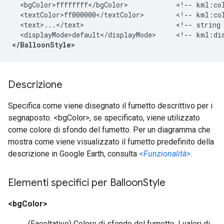
  <bgColor>ffffffff</bgColor>            <!-- kml:col
  <textColor>ff000000</textColor>        <!-- kml:col
  <text>
...
</text>                       <!-- string 
<displayMode>default</displayMode>
<!-- kml:di
</BalloonStyle>
Descrizione
Specifica come viene disegnato il fumetto descrittivo per i
segnaposto. <bgColor>, se specificato, viene utilizzato
come colore di sfondo del fumetto. Per un diagramma che
mostra come viene visualizzato il fumetto predefinito della
descrizione in Google Earth, consulta
<
Funzionalità
>
.
Elementi specifici per Balloon
Style
<bgColor>
(Facoltativo) Colore di sfondo del fumetto. I valori di