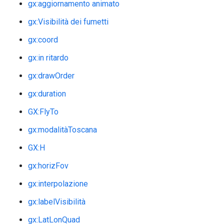
gx:aggiornamento animato
gx:Visibilità dei fumetti
gx:coord
gx:in ritardo
gx:drawOrder
gx:duration
GX:FlyTo
gx:modalitàToscana
GX:H
gx:horizFov
gx:interpolazione
gx:labelVisibilità
gx:LatLonQuad