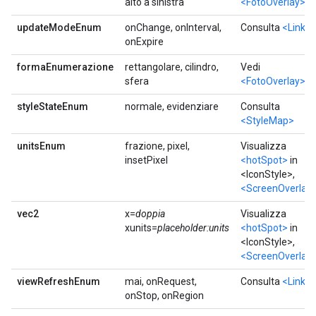
alto a sinistra
<FotoOverlay>
updateModeEnum
onChange, onInterval,
Consulta
<Link>
onExpire
formaEnumerazione
rettangolare, cilindro,
Vedi
sfera
<FotoOverlay>
styleStateEnum
normale, evidenziare
Consulta
<StyleMap>
unitsEnum
frazione, pixel,
Visualizza
insetPixel
<hotSpot>
in
<IconStyle>,
<ScreenOverlay
vec2
x=
doppia
Visualizza
xunits=
placeholder:units
<hotSpot>
in
<IconStyle>,
<ScreenOverlay
viewRefreshEnum
mai, onRequest,
Consulta
<Link>
onStop, onRegion