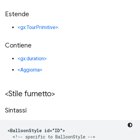
Estende
<gx:TourPrimitive>
.
Contiene
<gx:duration>
<Aggiorna>
<Stile fumetto>
Sintassi
<BalloonStyle id="ID">
  <!-- specific to BalloonStyle -->
