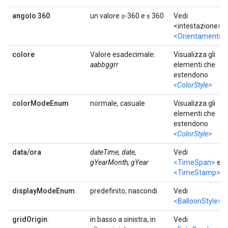
angolo 360
un valore ≥-360 e ≤ 360
Vedi
<intestazione> i
<Orientamento>
colore
Valore esadecimale:
Visualizza gli
aabbggrr
elementi che
estendono
<ColorStyle>
colorModeEnum
normale, casuale
Visualizza gli
elementi che
estendono
<ColorStyle>
data/ora
dateTime, date,
Vedi
gYearMonth, gYear
<TimeSpan>
e
<TimeStamp>
displayModeEnum
.
predefinito, nascondi
Vedi
<BalloonStyle>
gridOrigin
.
in basso a sinistra, in
Vedi