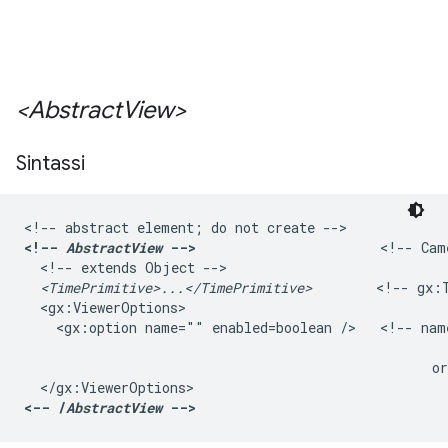
<Abstract
View>
Sintassi
<!--
 AbstractView
 -->
                       <!-- Cam
  <!-- extends 
Object
 -->

<TimePrimitive>...</TimePrimitive>
        <!-- gx:T
  <gx:ViewerOptions>

    <gx:option name="" enabled=boolean />   <!-- name
                                                     
                                                   or
<-- /
AbstractView
 -->