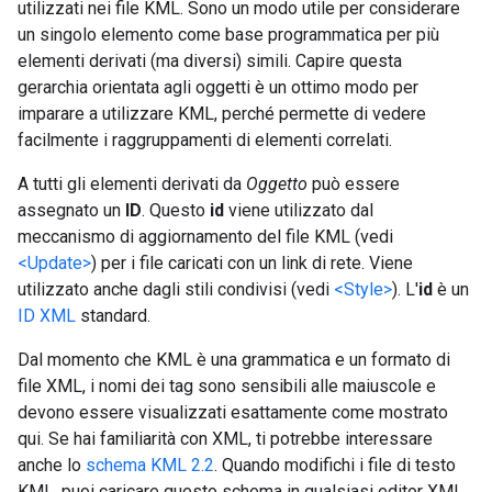
utilizzati nei file KML. Sono un modo utile per considerare
un singolo elemento come base programmatica per più
elementi derivati (ma diversi) simili. Capire questa
gerarchia orientata agli oggetti è un ottimo modo per
imparare a utilizzare KML, perché permette di vedere
facilmente i raggruppamenti di elementi correlati.
A tutti gli elementi derivati da
Oggetto
può essere
assegnato un
ID
. Questo
id
viene utilizzato dal
meccanismo di aggiornamento del file KML (vedi
<Update>
) per i file caricati con un link di rete. Viene
utilizzato anche dagli stili condivisi (vedi
<Style>
). L'
id
è un
ID XML
standard.
Dal momento che KML è una grammatica e un formato di
file XML, i nomi dei tag sono sensibili alle maiuscole e
devono essere visualizzati esattamente come mostrato
qui. Se hai familiarità con XML, ti potrebbe interessare
anche lo
schema KML 2.2
. Quando modifichi i file di testo
KML, puoi caricare questo schema in qualsiasi editor XML