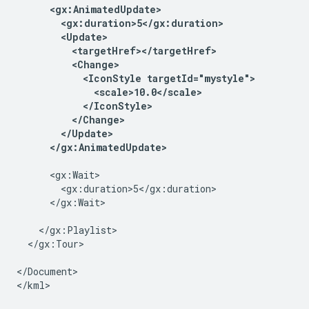
<gx:AnimatedUpdate>

        <gx:duration>5</gx:duration>

        <Update>

          <targetHref></targetHref>

          <Change>

            <IconStyle targetId="mystyle">

              <scale>10.0</scale>

            </IconStyle>

          </Change>

        </Update>

      </gx:AnimatedUpdate>
      <gx:Wait>

        <gx:duration>5</gx:duration>

      </gx:Wait>

    </gx:Playlist>

  </gx:Tour>

</Document>

</kml>