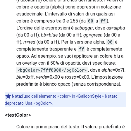
colore e opacità (alpha) sono espressi in notazione
esadecimale. L'intervallo di valori di un qualsiasi
colore è compreso tra 0 e 255 (da
00
a
ff
).
L'ordine delle espressioni è
aabbggrr
, dove
aa=alpha
(da 00 a ff);
bb=blue
(da 00 a ff);
gg=green
(da 00 a
ff);
rr=red
(da 00 a ff). Per la versione alpha,
00
è
completamente trasparente e
ff
è completamente
opaco. Ad esempio, se vuoi applicare un colore blu a
un overlay con il 50% di opacità, devi specificare:
<bgColor>7fff0000</bgColor>
, dove
alpha
=0x7f,
blu
=0xff,
verde
=0x00 e
rosso
=0x00. L'impostazione
predefinita è bianco opaco (senza corrispondenza).
Nota
:l'uso dell'elemento <color> in <BalloonStyle> è stato
deprecato. Usa <bgColor>.
<textColor>
Colore in primo piano del testo. Il valore predefinito è