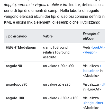
doppio,numero in virgola mobile
e
int
. Inoltre, definisce una
serie di tipi di elementi di campi. Nella tabella di seguito
vengono elencati alcuni dei tipi di uso più comune definiti in
KML e alcuni link a elementi di esempio che li utilizzano:
Esempio di
Tipo di campo
Valore
utilizzo
HEIGHTModeEnum
clampToGround,
Vedi
<LookAt>
e
relativeToGround,
<Region>
assoluto
angolo 90
un valore ≥-90 e ≤90
Visualizza
<
latitudine>
in
<Modello>
angolopos90
un valore ≥0 e ≤90
Visualizza
<tilt>
in <LookAt>
angolo 180
un valore ≥-180 e ≤ 180
Visualizza
<longitudine>
in
<Modello>