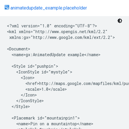
animatedupdate_example.placeholder
<?xml version="1.0" encoding="UTF-8"?>

<kml xmlns="http://www.opengis.net/kml/2.2"

 xmlns:gx="http://www.google.com/kml/ext/2.2">

<Document>

  <name>gx:AnimatedUpdate example</name>

  <Style id="pushpin">

    <IconStyle id="mystyle">
      <Icon>
        <href>http://maps.google.com/mapfiles/kml/pus
        <scale>1.0</scale>
      </Icon>
    </IconStyle>
  </Style>

  <Placemark id="mountainpin1">

    <name>Pin on a mountaintop</name>
