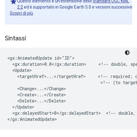
Questo elemento è un'estensione dello
standard OGC KML
2.2
ed è supportato in Google Earth 5.0 e versioni successive.
Scopri di più
Sintassi
<gx:AnimatedUpdate id="ID">

  <gx:duration>0.0</gx:duration>     <!-- double, spe
  <Update>

    <targetHref>...</targetHref>     <!-- required; c
                                      <!-- (to target
    <Change>...</Change>

    <Create>...</Create>

    <Delete>...</Delete>

  </Update>

  <gx:delayedStart>0</gx:delayedStart>  <!-- double, 
</gx:AnimatedUpdate>