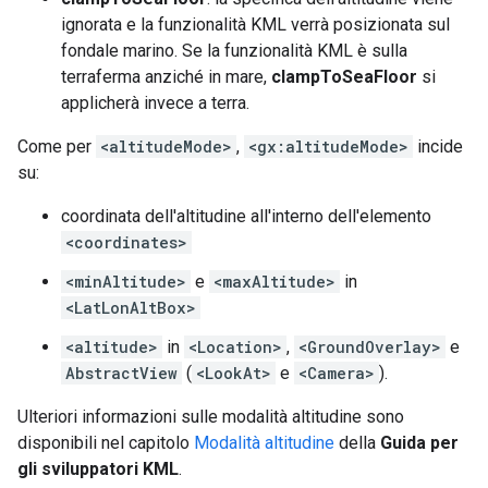
ignorata e la funzionalità KML verrà posizionata sul
fondale marino. Se la funzionalità KML è sulla
terraferma anziché in mare,
clampToSeaFloor
si
applicherà invece a terra.
Come per
<altitudeMode>
,
<gx:altitudeMode>
incide
su:
coordinata dell'altitudine all'interno dell'elemento
<coordinates>
<minAltitude>
e
<maxAltitude>
in
<LatLonAltBox>
<altitude>
in
<Location>
,
<GroundOverlay>
e
AbstractView
(
<LookAt>
e
<Camera>
).
Ulteriori informazioni sulle modalità altitudine sono
disponibili nel capitolo
Modalità altitudine
della
Guida per
gli sviluppatori KML
.