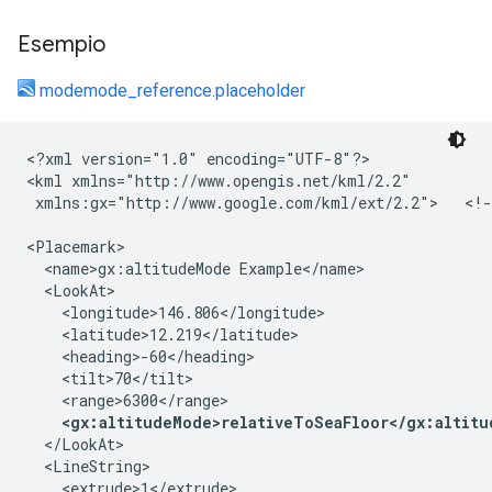
Esempio
modemode_reference.placeholder
<?xml version="1.0" encoding="UTF-8"?>

<kml xmlns="http://www.opengis.net/kml/2.2"

 xmlns:gx="http://www.google.com/kml/ext/2.2">   <!-
<Placemark>

  <name>gx:altitudeMode Example</name>

  <LookAt>

    <longitude>146.806</longitude>

    <latitude>12.219</latitude>

    <heading>-60</heading>

    <tilt>70</tilt>

    <range>6300</range>

<gx:altitudeMode>relativeToSeaFloor</gx:altitu
  </LookAt>

  <LineString>

    <extrude>1</extrude>
