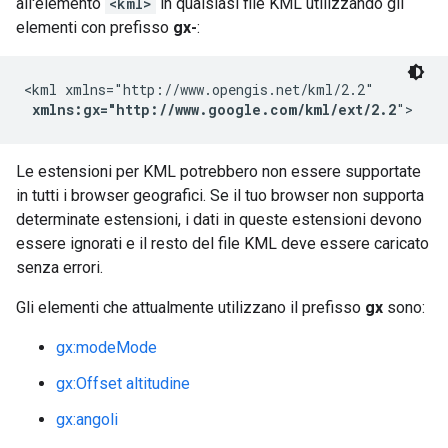
all'elemento
<kml>
in qualsiasi file KML utilizzando gli
elementi con prefisso
gx-
:
<kml xmlns="http://www.opengis.net/kml/2.2"

xmlns:gx="http://www.google.com/kml/ext/2.2
">
Le estensioni per KML potrebbero non essere supportate
in tutti i browser geografici. Se il tuo browser non supporta
determinate estensioni, i dati in queste estensioni devono
essere ignorati e il resto del file KML deve essere caricato
senza errori.
Gli elementi che attualmente utilizzano il prefisso
gx
sono:
gx:modeMode
gx:Offset altitudine
gx:angoli