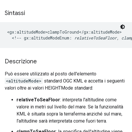
Sintassi
<gx:altitudeMode>clampToGround</gx:altitudeMode>

  <!-- gx:altitudeModeEnum: 
relativeToSeaFloor, clam
Descrizione
Può essere utilizzato al posto dell'elemento
<altitudeMode>
standard OGC KML e accetta i seguenti
valori oltre ai valori HEIGHTMode standard:
relativeToSeaFloor
: interpreta l'altitudine come
valore in metri sul livello del mare. Se la funzionalità
KML è situata sopra la terraferma anziché sul mare,
l'altitudine sarà interpretata come fuori terra.
clampToSeaFloor
: la specifica dell'altitudine viene