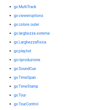
gx:MultiTrack
gx:vieweroptions
gx:colore outer
gx:larghezza esterna
gx:Larghezzafisica
gx:playlist
gx:riproduzione
gx:SoundCue
gx:TimeSpan
gx:TimeStamp
gx:Tour
gx:TourControl