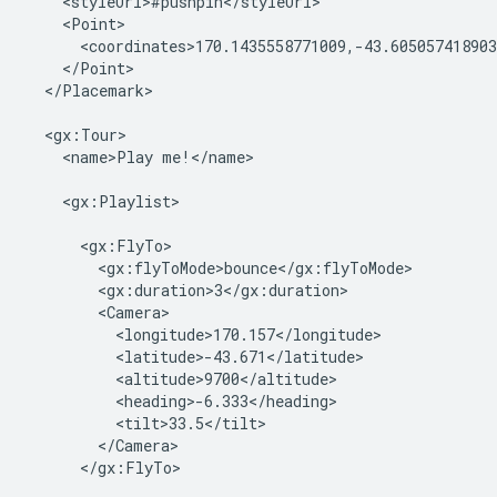
    <styleUrl>#pushpin</styleUrl>
    <Point>
      <coordinates>170.1435558771009,-43.605057418903
    </Point>

  </Placemark>

  <gx:Tour>

    <name>Play me!</name>

    <gx:Playlist>

      <gx:FlyTo>
        <gx:flyToMode>bounce</gx:flyToMode>
        <gx:duration>3</gx:duration>
        <Camera>
          <longitude>170.157</longitude>
          <latitude>-43.671</latitude>
          <altitude>9700</altitude>
          <heading>-6.333</heading>
          <tilt>33.5</tilt>
        </Camera>
      </gx:FlyTo>
