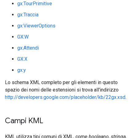
gx:TourPrimitive
gx:Traccia
gx:ViewerOptions
GX:W
gx:Attendi
GX:X
gx:y
Lo schema XML completo per gli elementi in questo
spazio dei nomi delle estensioni si trova all'indirizzo
http://developers.google.com/placeholder/kb/22gx.xsd
.
Campi KML
KML utilizza tipi comuni di XML, come
booleano, stringa,