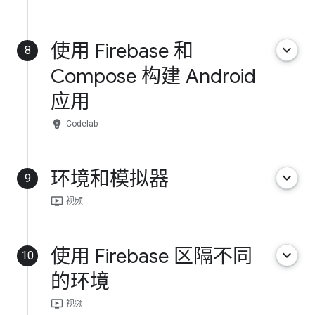
使用 Firebase 和
keyboard_arrow_down
8
Compose 构建 Android
应用
emoji_objects
Codelab
环境和模拟器
keyboard_arrow_down
9
ondemand_video
视频
使用 Firebase 区隔不同
keyboard_arrow_down
10
的环境
ondemand_video
视频