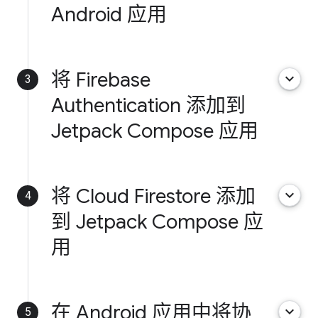
Android 应用
将 Firebase
keyboard_arrow_down
3
Authentication 添加到
Jetpack Compose 应用
将 Cloud Firestore 添加
keyboard_arrow_down
4
到 Jetpack Compose 应
用
在 Android 应用中将协
keyboard_arrow_down
5