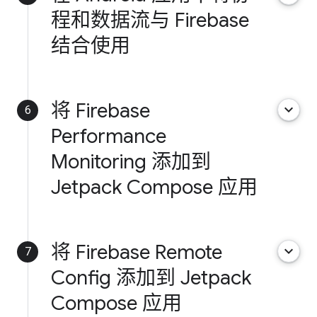
程和数据流与 Firebase
结合使用
将 Firebase
keyboard_arrow_down
6
Performance
Monitoring 添加到
Jetpack Compose 应用
将 Firebase Remote
keyboard_arrow_down
7
Config 添加到 Jetpack
Compose 应用