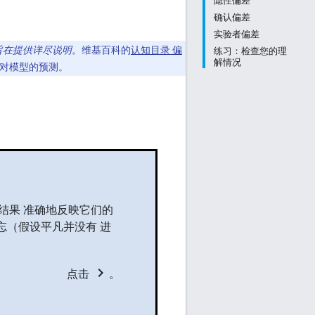
隐性偏差
确认偏差
实验者偏差
旨在提供详尽说明
。维基百科的
认知目录 偏
练习：检查您的理
解情况
 对模型的预测。
结果 准确地反映它们的
忘（假设平凡并没有 进
chevron_right
点击
。