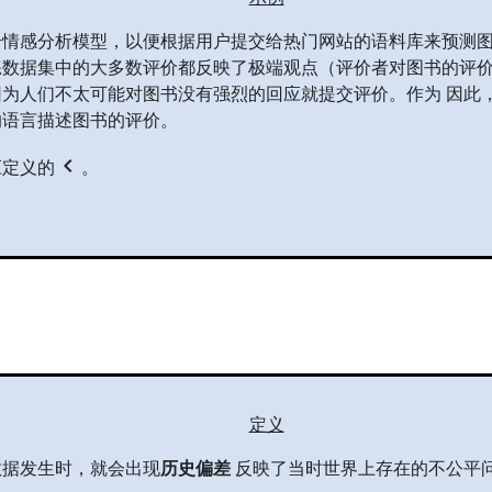
个情感分析模型，以便根据用户提交给热门网站的语料库来预测
练数据集中的大多数评价都反映了极端观点（评价者对图书的评
为人们不太可能对图书没有强烈的回应就提交评价。作为 因此，
的语言描述图书的评价。
chevron_left
应定义的
。
定义
数据发生时，就会出现
历史偏差
反映了当时世界上存在的不公平