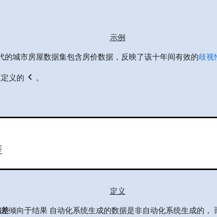
示例
 年代的城市房屋数据集包含房价数据，反映了该十年间有效的
歧视
chevron_left
应定义的
。
差
定义
偏差
倾向于结果 自动化系统生成的数据是非自动化系统生成的，