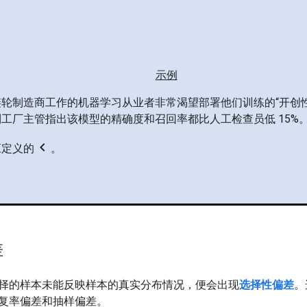
示例
轮制造商工作的机器学习从业者非常渴望部署他们训练的“开创
工厂主管指出该模型的精确度和召回率都比人工检查员低 15%
chevron_left
应定义的
。
差
择的样本未能反映样本的真实分布情况，便会出现
选择性偏差
。
复率偏差和抽样偏差。