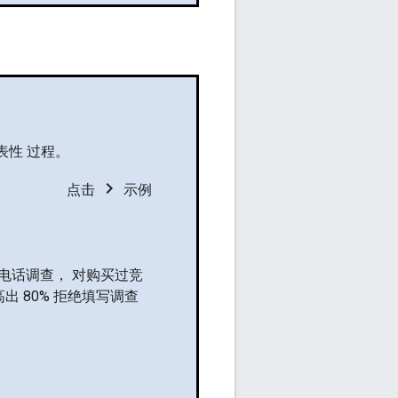
表性 过程。
chevron_right
点击
示例
电话调查， 对购买过竞
 80% 拒绝填写调查