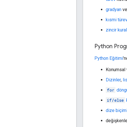
gradyan
ve
kısmi türev
zincir kural
Python Pro
Python Eğitimi
'n
Konumsal
Dizinler
,
li
for
döngü
if/else
k
dize biçim
değişkenle