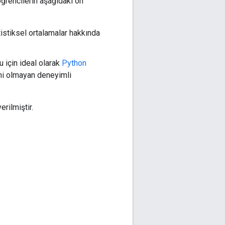
ğrencilerin aşağıdaki ön
tistiksel ortalamalar hakkında
u için ideal olarak
Python
mi olmayan deneyimli
rilmiştir.