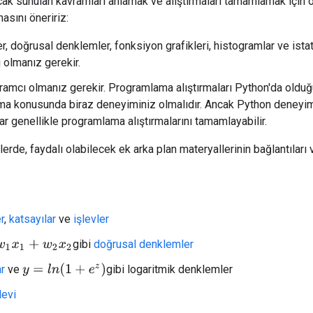
ak sunulan kavramları anlamak ve alıştırmaları tamamlamak için ö
masını öneririz:
, doğrusal denklemler, fonksiyon grafikleri, histogramlar ve ista
i olmanız gerekir.
gramcı olmanız gerekir. Programlama alıştırmaları Python'da olduğ
a konusunda biraz deneyiminiz olmalıdır. Ancak Python deneyi
ar genellikle programlama alıştırmalarını tamamlayabilir.
rde, faydalı olabilecek ek arka plan materyallerinin bağlantıları ve
r
,
katsayılar
ve
işlevler
gibi
doğrusal denklemler
+
w
2
x
2
y
=
l
n
(
1
+
e
z
)
ar
ve
gibi logaritmik denklemler
levi