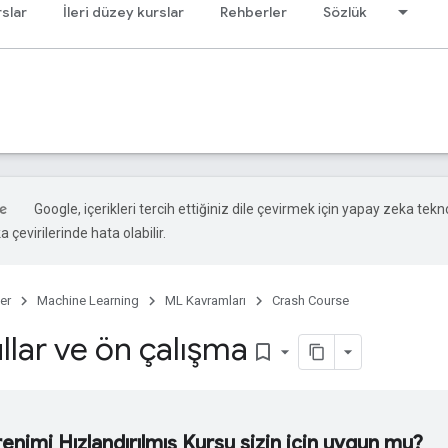
slar
İleri düzey kurslar
Rehberler
Sözlük
Google, içerikleri tercih ettiğiniz dile çevirmek için yapay zeka tekno
 çevirilerinde hata olabilir.
er
Machine Learning
ML Kavramları
Crash Course
llar ve ön çalışma
bookmark_border
nimi Hızlandırılmış Kursu sizin için uygun mu?