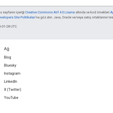
bu sayfanın içeriği
Creative Commons Atıf 4.0 Lisansı
altında ve kod örnekleri
A
elopers Site Politikaları
'na göz atın. Java, Oracle ve/veya satış ortaklarının tesc
5-01-28 UTC.
Ağ
Blog
Bluesky
Instagram
LinkedIn
X (Twitter)
YouTube