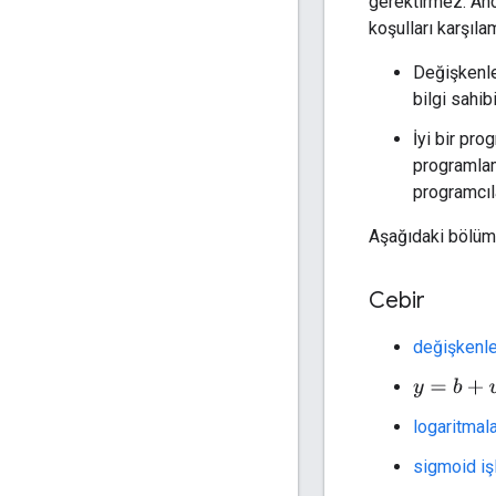
gerektirmez. Anc
koşulları karşıla
Değişkenler
bilgi sahib
İyi bir pro
programlam
programcıl
Aşağıdaki bölümle
Cebir
değişkenle
y
=
b
+
w
1
x
1
logaritmal
sigmoid iş