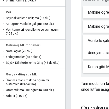
Sınıflandırma (70 dk
.
)
Makine öğren
Veri
Sayısal verilerle çalışma (85 dk
.
)
Kategorik verilerle çalışma (50 dk
.
)
Makine öğren
Veri kümeleri
,
genelleme ve aşırı uyum
(105 dk
.
)
Verilerle ça
Gelişmiş ML modelleri
Nöral ağlar (75 dk
.
)
deneyime sa
Yerleştirmeler (45 dakika)
Büyük Dil Modellerine Giriş (45 dakika)
Keras gibi ML
Gerçek dünyada ML
Üretim amaçlı makine öğrenimi
Tüm modülleri t
sistemleri (80 dakika)
önce lütfen aşa
Otomatik makine öğrenimi (30 dk
.
)
Adalet (110 dk)
Ön çalışm