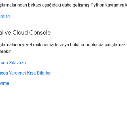
tırmalarından birkaçı aşağıdaki daha gelişmiş Python kavramını ku
amları
al ve Cloud Console
tırmalarını yerel makinenizde veya bulut konsolunda çalıştırmak 
erekir:
rans Kılavuzu
nda Yardımcı Kısa Bilgiler
renme