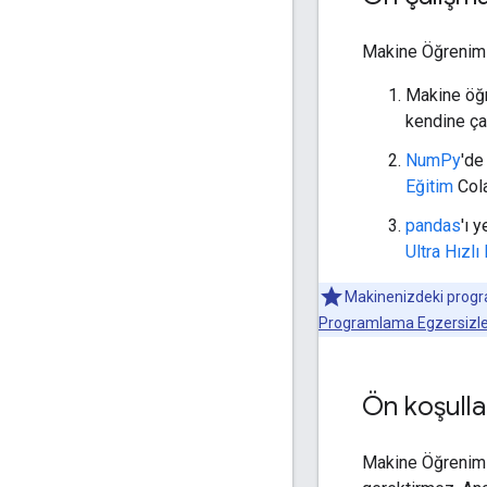
Makine Öğrenimi 
Makine öğ
kendine ça
NumPy
'de
Eğitim
Cola
pandas
'ı 
Ultra Hızlı
Makinenizdeki programl
Programlama Egzersizler
Ön koşulla
Makine Öğrenimi 