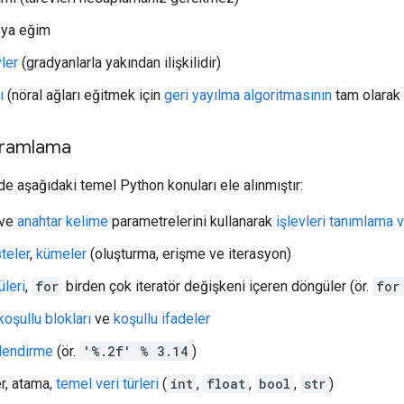
ya eğim
ler
(gradyanlarla yakından ilişkilidir)
ı
(nöral ağları eğitmek için
geri yayılma algoritmasının
tam olarak 
gramlama
de aşağıdaki temel Python konuları ele alınmıştır:
 ve
anahtar kelime
parametrelerini kullanarak
işlevleri tanımlama 
steler
,
kümeler
(oluşturma, erişme ve iterasyon)
leri
,
for
birden çok iteratör değişkeni içeren döngüler (ör.
for
oşullu blokları
ve
koşullu ifadeler
lendirme
(ör.
'%.2f' % 3.14
)
r, atama,
temel veri türleri
(
int
,
float
,
bool
,
str
)