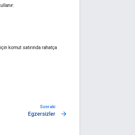
llanır:
için komut satırında rahatça
Sonraki
arrow_forward
Egzersizler