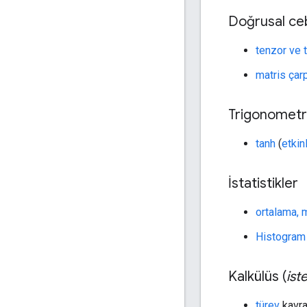
Doğrusal ce
tenzor ve 
matris çar
Trigonometr
tanh
(
etkin
İstatistikler
ortalama, 
Histogram
Kalkülüs (
ist
türev
kavra