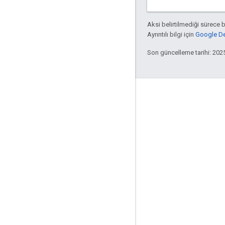
Aksi belirtilmediği sürece 
Ayrıntılı bilgi için
Google Dev
Son güncelleme tarihi: 202
Etkileşim
Google Developer Program
Google Developer Groups
Google Developer Experts
Accelerators
Google Cloud & NVIDIA