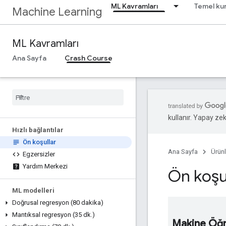
ML Kavramları
Temel kur
Machine Learning
ML Kavramları
Ana Sayfa
Crash Course
kullanır. Yapay zeka
Hızlı bağlantılar
Ön koşullar
Ana Sayfa
Ürünl
Egzersizler
Yardım Merkezi
Ön koşu
ML modelleri
Doğrusal regresyon (80 dakika)
Mantıksal regresyon (35 dk
.
)
Makine Öğre