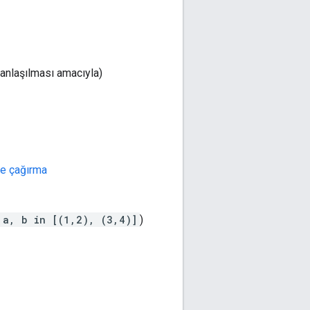
anlaşılması amacıyla)
ve çağırma
 a, b in [(1,2), (3,4)]
)