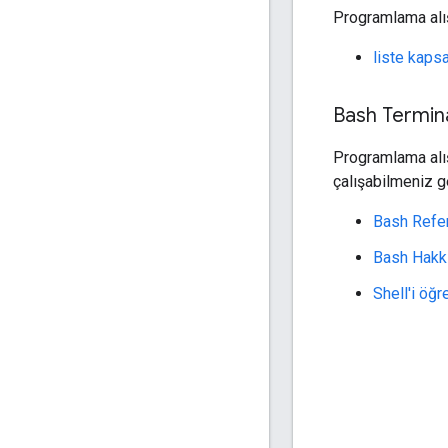
Programlama alış
liste kaps
Bash Termin
Programlama alış
çalışabilmeniz g
Bash Refe
Bash Hakkı
Shell'i öğ