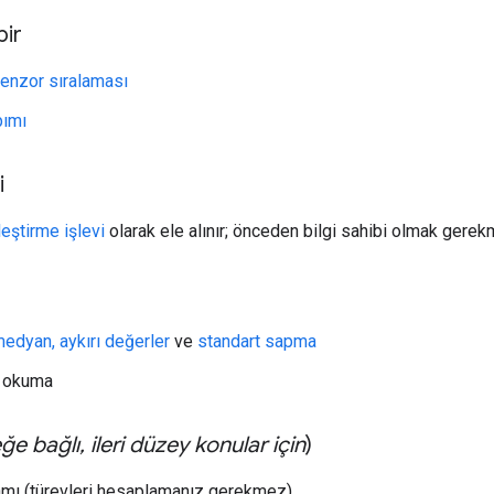
bir
tenzor sıralaması
pımı
i
leştirme işlevi
olarak ele alınır; önceden bilgi sahibi olmak gere
medyan, aykırı değerler
ve
standart sapma
okuma
eğe bağlı
,
ileri düzey konular için
)
mı (türevleri hesaplamanız gerekmez)