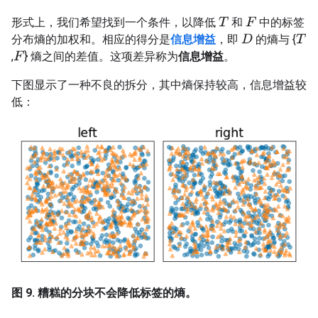
形式上，我们希望找到一个条件，以降低
和
中的标签
T
F
分布熵的加权和。相应的得分是
信息增益
，即
的熵与 {
D
T
,
} 熵之间的差值。这项差异称为
信息增益
。
F
下图显示了一种不良的拆分，其中熵保持较高，信息增益较
低：
图 9. 糟糕的分块不会降低标签的熵。