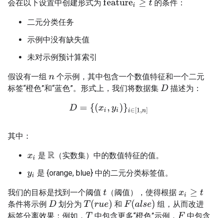
会在以下设置中创建形式为
的条件：
f
e
a
t
u
r
e
i
≥
t
二元分类任务
示例中没有缺失值
未对示例预计算索引
假设有一组
个示例，其中包含一个数值特征和一个二元
n
标签“橙色”和“蓝色”。形式上，我们将数据集
描述为：
D
D
=
{
(
x
i
,
y
i
)
}
i
∈
[
1
,
n
]
其中：
是
（实数集）中的数值特征的值。
R
x
i
是 {orange, blue} 中的二元分类标签值。
y
i
我们的目标是找到一个阈值
（阈值），使得根据
t
x
i
≥
t
T
(
r
u
e
)
F
(
a
l
s
e
)
条件将示例
划分为
和
组，从而改进
D
标签分离效果；例如，
中包含更多“橙色”示例，
中包含
T
F