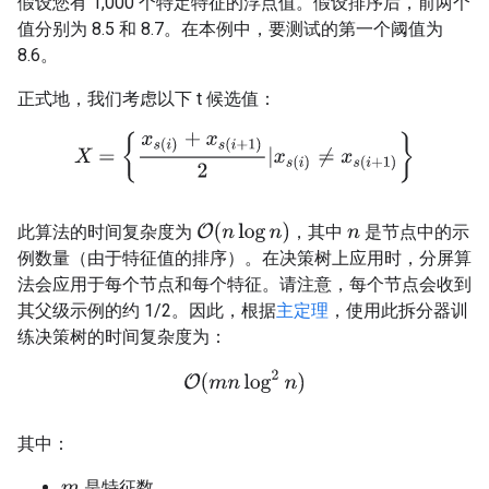
假设您有 1,000 个特定特征的浮点值。假设排序后，前两个
值分别为 8.5 和 8.7。在本例中，要测试的第一个阈值为
8.6。
正式地，我们考虑以下 t 候选值：
X
=
{
x
s
(
i
)
+
x
s
(
i
+
1
)
2
|
x
s
(
i
)
≠
x
s
(
i
+
1
)
}
O
(
n
log
n
)
此算法的时间复杂度为
，其中
是节点中的示
n
例数量（由于特征值的排序）。在决策树上应用时，分屏算
法会应用于每个节点和每个特征。请注意，每个节点会收到
其父级示例的约 1/2。因此，根据
主定理
，使用此拆分器训
练决策树的时间复杂度为：
O
(
m
n
log
2
n
)
其中：
是特征数。
m