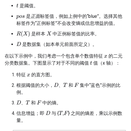
是阈值。
t
是
正面
标签值，例如上例中的“blue”。选择其他
p
o
s
标签作为“正例标签”不会改变熵或信息增益的值。
R
(
X
)
是样本
中正例标签值的比率。
X
是数据集（如本单元前面所定义）。
D
在以下示例中，我们考虑一个包含单个数值特征
的二元
x
分类数据集。下图显示了对于不同的阈值
值（x 轴）：
t
特征
的直方图。
x
根据阈值的大小，
、
和
集中“蓝色”示例的比
D
T
F
例。
、
和
中的熵。
D
T
F
信息增益；即
与 {
,
} 之间的熵差，乘以示例数
D
T
F
量。