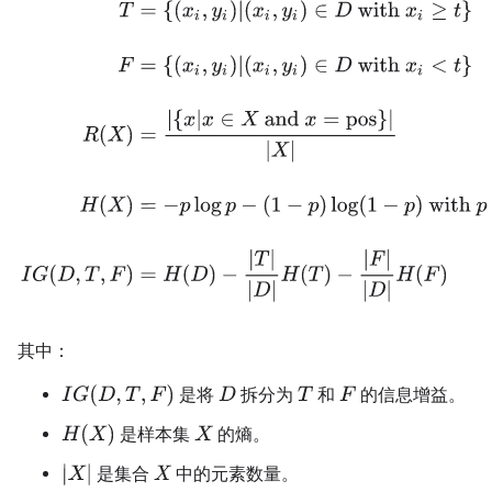
T
=
{
(
x
i
,
y
i
)
|
(
x
i
,
y
i
)
∈
D
with
x
i
≥
t
}
F
=
{
(
x
i
,
y
i
)
|
(
x
i
,
y
i
)
∈
D
with
x
i
<
t
}
R
(
X
)
=
|
其中：
I
G
(
D
,
T
,
F
)
是将
拆分为
和
的信息增益。
D
T
F
H
(
X
)
是样本集
的熵。
X
|
X
|
是集合
中的元素数量。
X