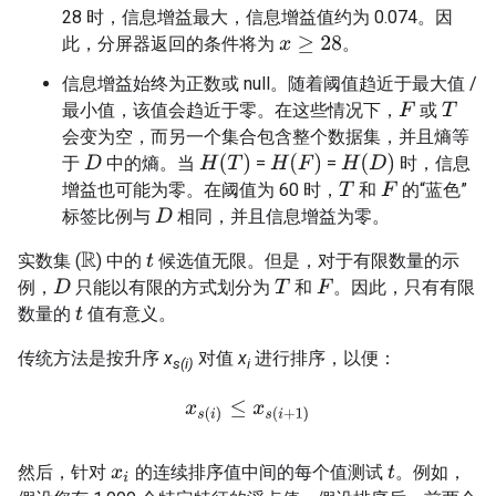
28 时，信息增益最大，信息增益值约为 0.074。因
此，分屏器返回的条件将为
。
x
≥
28
信息增益始终为正数或 null。随着阈值趋近于最大值 /
最小值，该值会趋近于零。在这些情况下，
或
F
T
会变为空，而另一个集合包含整个数据集，并且熵等
H
(
T
)
H
(
F
)
H
(
D
)
于
中的熵。当
=
=
时，信息
D
增益也可能为零。在阈值为 60 时，
和
的“蓝色”
T
F
标签比例与
相同，并且信息增益为零。
D
实数集 (
) 中的
候选值无限。但是，对于有限数量的示
R
t
例，
只能以有限的方式划分为
和
。因此，只有有限
D
T
F
数量的
值有意义。
t
传统方法是按升序
x
对值
x
进行排序，以便：
s(i)
i
x
s
(
i
)
≤
x
s
(
i
+
1
)
然后，针对
的连续排序值中间的每个值测试
。例如，
x
i
t