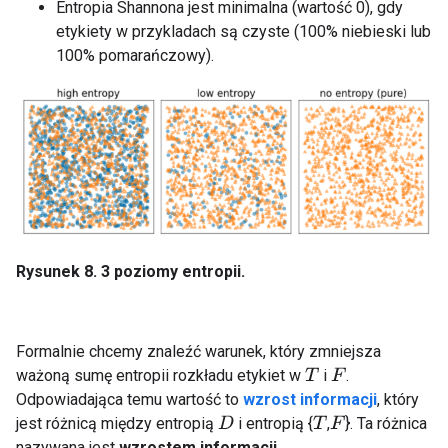
Entropia Shannona jest minimalna (wartość 0), gdy
etykiety w przykladach są czyste (100% niebieski lub
100% pomarańczowy).
Rysunek 8. 3 poziomy entropii.
Formalnie chcemy znaleźć warunek, który zmniejsza
ważoną sumę entropii rozkładu etykiet w
i
.
T
F
Odpowiadająca temu wartość to
wzrost informacji
, który
jest różnicą między entropią
i entropią {
,
}. Ta różnica
D
T
F
nazywana jest
wzrostem informacji
.