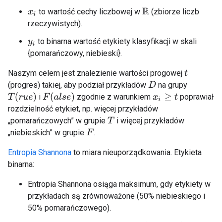
to wartość cechy liczbowej w
(zbiorze liczb
R
x
i
rzeczywistych).
to binarna wartość etykiety klasyfikacji w skali
y
i
{pomarańczowy, niebieski}.
Naszym celem jest znalezienie wartości progowej
t
(progres) takiej, aby podział przykładów
na grupy
D
T
(
r
u
e
)
F
(
a
l
s
e
)
i
zgodnie z warunkiem
poprawiał
x
i
≥
t
rozdzielność etykiet, np. więcej przykładów
„pomarańczowych” w grupie
i więcej przykładów
T
„niebieskich” w grupie
.
F
Entropia Shannona
to miara nieuporządkowania. Etykieta
binarna:
Entropia Shannona osiąga maksimum, gdy etykiety w
przykładach są zrównoważone (50% niebieskiego i
50% pomarańczowego).