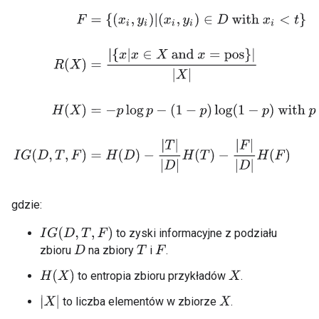
gdzie:
I
G
(
D
,
T
,
F
)
to zyski informacyjne z podziału
zbioru
na zbiory
i
.
D
T
F
H
(
X
)
to entropia zbioru przykładów
.
X
|
X
|
to liczba elementów w zbiorze
.
X