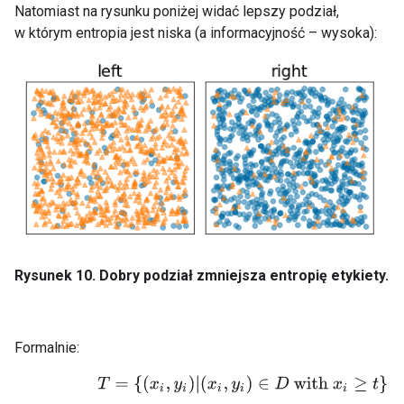
Natomiast na rysunku poniżej widać lepszy podział,
w którym entropia jest niska (a informacyjność – wysoka):
Rysunek 10. Dobry podział zmniejsza entropię etykiety.
Formalnie:
T
=
{
(
x
i
,
y
i
)
|
(
x
i
,
y
i
)
∈
D
with
x
i
≥
t
}
F
=
{
(
x
i
,
y
i
)
|
(
x
i
,
y
i
)
∈
D
with
x
i
<
t
}
R
(
X
)
=