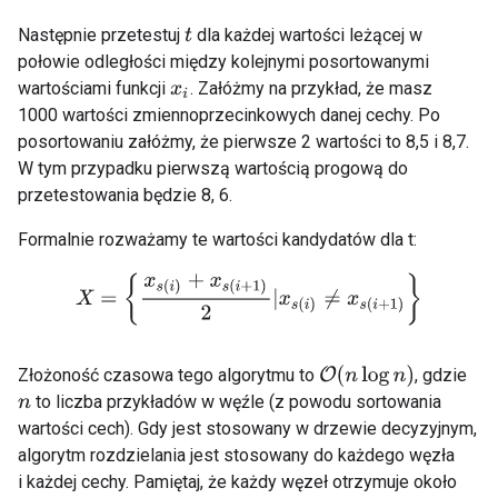
Następnie przetestuj
dla każdej wartości leżącej w
t
połowie odległości między kolejnymi posortowanymi
wartościami funkcji
. Załóżmy na przykład, że masz
x
i
1000 wartości zmiennoprzecinkowych danej cechy. Po
posortowaniu załóżmy, że pierwsze 2 wartości to 8,5 i 8,7.
W tym przypadku pierwszą wartością progową do
przetestowania będzie 8, 6.
Formalnie rozważamy te wartości kandydatów dla t:
X
=
{
x
s
(
i
)
+
x
s
(
i
+
1
)
2
|
x
s
(
i
)
≠
x
s
(
i
+
1
)
}
O
(
n
log
n
)
Złożoność czasowa tego algorytmu to
, gdzie
to liczba przykładów w węźle (z powodu sortowania
n
wartości cech). Gdy jest stosowany w drzewie decyzyjnym,
algorytm rozdzielania jest stosowany do każdego węzła
i każdej cechy. Pamiętaj, że każdy węzeł otrzymuje około