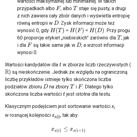
wartości maksymalnej lub minimalnej. W takich
przypadkach albo
, albo
staje się pusty, a drugi
F
T
z nich zawiera cały zbiór danych i wyświetla entropię
równą entropii w
. Zysk informacji może też
D
H
(
T
)
H
(
F
)
H
(
D
)
wynosić 0, gdy
=
=
. Przy progu
60 proporcje etykiet „niebieskich” zarówno dla
, jak
T
i dla
są takie same jak w
, a wzrost informacji
F
D
wynosi 0.
Wartości kandydatów dla
w zbiorze liczb rzeczywistych (
t
) są nieskończenie. Jednak ze względu na ograniczoną
R
liczbę przykładów istnieje tylko skończona liczba
podziałów zbioru
na zbiory
i
. Dlatego tylko
D
T
F
skończona liczba wartości
jest istotna dla testu.
t
Klasycznym podejściem jest sortowanie wartości
x
i
w rosnącej kolejności
x
, tak aby:
s(i)
x
s
(
i
)
≤
x
s
(
i
+
1
)