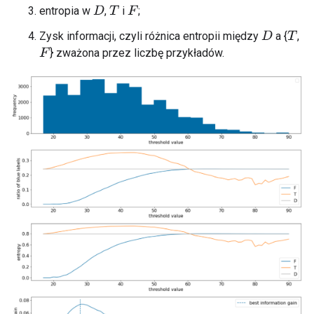
entropia w
,
i
;
D
T
F
Zysk informacji, czyli różnica entropii między
a {
,
D
T
} zważona przez liczbę przykładów.
F