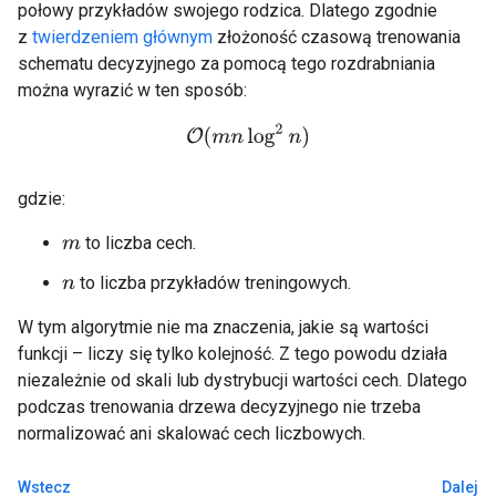
połowy przykładów swojego rodzica. Dlatego zgodnie
z
twierdzeniem głównym
złożoność czasową trenowania
schematu decyzyjnego za pomocą tego rozdrabniania
można wyrazić w ten sposób:
O
(
m
n
log
2
n
)
gdzie:
to liczba cech.
m
to liczba przykładów treningowych.
n
W tym algorytmie nie ma znaczenia, jakie są wartości
funkcji – liczy się tylko kolejność. Z tego powodu działa
niezależnie od skali lub dystrybucji wartości cech. Dlatego
podczas trenowania drzewa decyzyjnego nie trzeba
normalizować ani skalować cech liczbowych.
Wstecz
Dalej