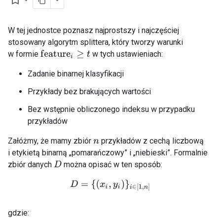
bookmark_border
W tej jednostce poznasz najprostszy i najczęściej
stosowany algorytm splittera, który tworzy warunki
w formie
w tych ustawieniach:
f
e
a
t
u
r
e
i
≥
t
Zadanie binarnej klasyfikacji
Przykłady bez brakujących wartości
Bez wstępnie obliczonego indeksu w przypadku
przykładów
Załóżmy, że mamy zbiór
przykładów z cechą liczbową
n
i etykietą binarną „pomarańczowy” i „niebieski”. Formalnie
zbiór danych
można opisać w ten sposób:
D
D
=
{
(
x
i
,
y
i
)
}
i
∈
[
1
,
n
]
gdzie: