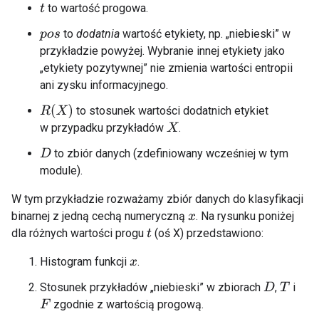
to wartość progowa.
t
to
dodatnia
wartość etykiety, np. „niebieski” w
p
o
s
przykładzie powyżej. Wybranie innej etykiety jako
„etykiety pozytywnej” nie zmienia wartości entropii
ani zysku informacyjnego.
R
(
X
)
to stosunek wartości dodatnich etykiet
w przypadku przykładów
.
X
to zbiór danych (zdefiniowany wcześniej w tym
D
module).
W tym przykładzie rozważamy zbiór danych do klasyfikacji
binarnej z jedną cechą numeryczną
. Na rysunku poniżej
x
dla różnych wartości progu
(oś X) przedstawiono:
t
Histogram funkcji
.
x
Stosunek przykładów „niebieski” w zbiorach
,
i
D
T
zgodnie z wartością progową.
F