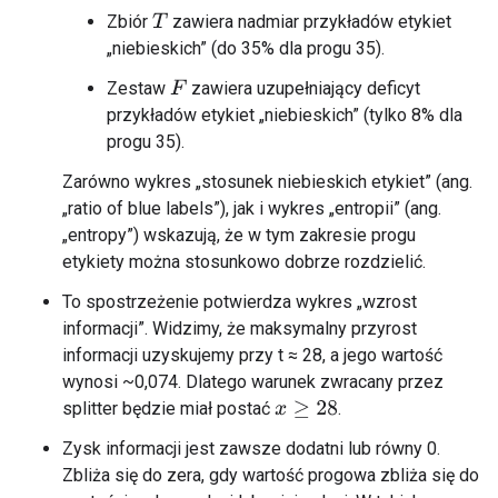
Zbiór
zawiera nadmiar przykładów etykiet
T
„niebieskich” (do 35% dla progu 35).
Zestaw
zawiera uzupełniający deficyt
F
przykładów etykiet „niebieskich” (tylko 8% dla
progu 35).
Zarówno wykres „stosunek niebieskich etykiet” (ang.
„ratio of blue labels”), jak i wykres „entropii” (ang.
„entropy”) wskazują, że w tym zakresie progu
etykiety można stosunkowo dobrze rozdzielić.
To spostrzeżenie potwierdza wykres „wzrost
informacji”. Widzimy, że maksymalny przyrost
informacji uzyskujemy przy t ≈ 28, a jego wartość
wynosi ~0,074. Dlatego warunek zwracany przez
splitter będzie miał postać
.
x
≥
28
Zysk informacji jest zawsze dodatni lub równy 0.
Zbliża się do zera, gdy wartość progowa zbliża się do