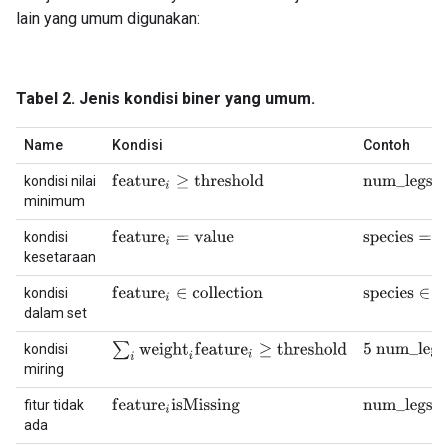
lain yang umum digunakan:
Tabel 2. Jenis kondisi biner yang umum.
Name
Kondisi
Contoh
f
e
a
t
u
r
e
i
≥
t
h
r
e
s
h
o
l
d
kondisi nilai
n
u
m
_
l
e
g
s
≥
2
minimum
f
e
a
t
u
r
e
i
=
v
a
l
u
e
kondisi
s
p
e
c
i
e
s
=
‘
‘
c
a
t
kesetaraan
f
e
a
t
u
r
e
i
∈
c
o
l
l
e
c
t
i
o
n
s
p
e
c
i
e
s
∈
{
‘
‘
c
a
kondisi
dalam set
∑
i
w
e
i
g
h
t
i
f
e
a
t
u
r
e
i
≥
t
h
r
e
s
h
o
l
d
kondisi
5
n
u
m
_
l
e
g
s
+
miring
f
e
a
t
u
r
e
i
i
s
M
i
s
s
i
n
g
fitur tidak
n
u
m
_
l
e
g
s
i
s
M
ada