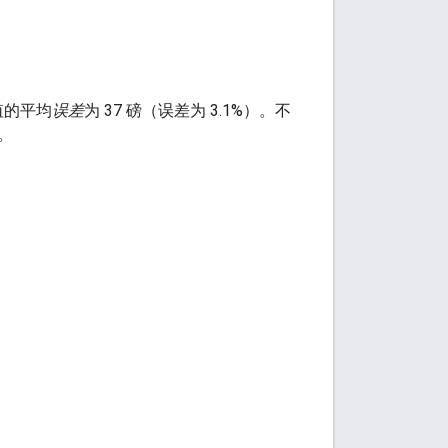
值的平均
误差
为 37 磅（误差为 3.1%）。不
%。