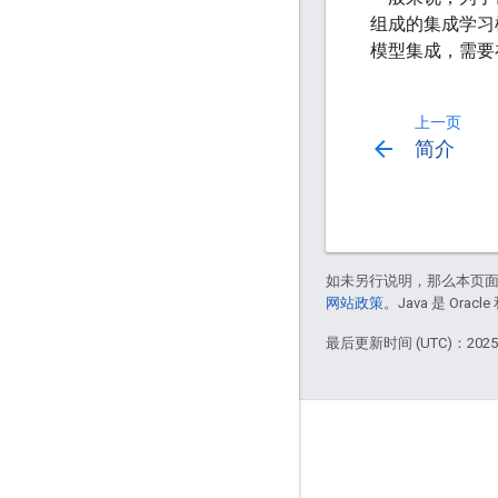
组成的集成学习
模型集成，需要
上一页
arrow_back
简介
如未另行说明，那么本页
网站政策
。Java 是 Or
最后更新时间 (UTC)：2025-
互动
Google Developer Program