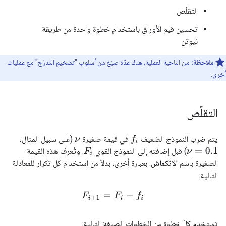
التقلّص
تحسين قيم الأوراق باستخدام خطوة واحدة من طريقة
نيوتن
ملاحظة:
من الناحية العملية، هناك عدّة صِيَغ من أسلوب "تضخيم التدرّج" مع عمليات
أخرى.
التقلّص
يتم ضرب النموذج الضعيف
في قيمة صغيرة
(على سبيل المثال،
f
ν
) قبل إضافته إلى النموذج القوي
. وتُعرف هذه القيمة
F
i
ν
=
0.1
الصغيرة باسم
الانكماش
. بعبارة أخرى، بدلاً من استخدام كل تكرار للمعادلة
التالية:
F
i
+
1
=
F
i
−
f
تستخدِم كلّ خطوة من الخطوات الصيغة التالية: