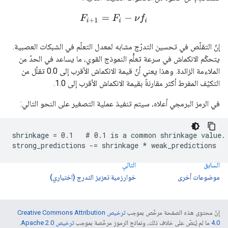
F
i
+
1
=
F
i
−
ν
f
إنّ التقلّص في تحسين التدرّج مشابه لمعدل التعلّم في الشبكات العصبية.
يتحكّم الانكماش في سرعة تعلُّم النموذج القوي، ما يساعد في الحدّ من
الملاءمة الزائدة. وهذا يعني أنّ قيمة الانكماش الأقرب إلى 0.0 تقلّل من
التكيّف المفرط أكثر مقارنةً بقيمة الانكماش الأقرب إلى 1.0.
في الرمز البرمجي أعلاه، سيتم تنفيذ عملية التصغير على النحو التالي:
shrinkage = 0.1   # 0.1 is a common shrinkage value.

السابق
التالي
موضوعات أخرى
خوارزمية تعزيز التدرج (اختياري)
إنّ محتوى هذه الصفحة مرخّص بموجب
ترخيص Creative Commons Attribution
4.0‏
ما لم يُنصّ على خلاف ذلك، ونماذج الرموز مرخّصة بموجب
ترخيص Apache 2.0‏
.