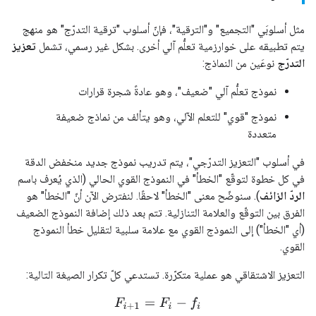
مثل أسلوبَي "التجميع" و"الترقية"، فإنّ أسلوب "ترقية التدرّج" هو منهج
يتم تطبيقه على خوارزمية تعلُّم آلي أخرى. بشكل غير رسمي، تشمل
تعزيز
التدرّج
نوعَين من النماذج:
نموذج تعلُّم آلي "ضعيف"، وهو عادةً شجرة قرارات
نموذج "قوي" للتعلم الآلي، وهو يتألف من نماذج ضعيفة
متعددة
في أسلوب "التعزيز التدرّجي"، يتم تدريب نموذج جديد منخفض الدقة
في كل خطوة لتوقّع "الخطأ" في النموذج القوي الحالي (الذي يُعرف باسم
الردّ الزائف
). سنوضّح معنى "الخطأ" لاحقًا. لنفترض الآن أنّ "الخطأ" هو
الفرق بين التوقّع والعلامة التنازلية. تتم بعد ذلك إضافة النموذج الضعيف
(أي "الخطأ") إلى النموذج القوي مع علامة سلبية لتقليل خطأ النموذج
القوي.
التعزيز الاشتقاقي هو عملية متكرّرة. تستدعي كلّ تكرار الصيغة التالية:
F
i
+
1
=
F
i
−
f