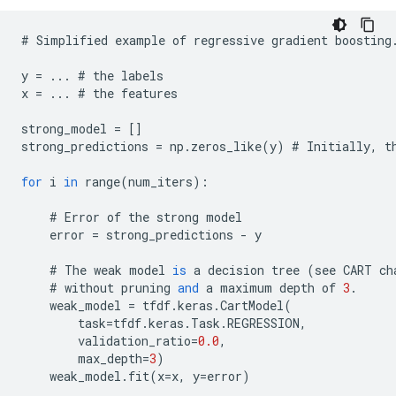
#
Simplified
example
of
regressive
gradient
boosting
y
=
...
#
the
labels
x
=
...
#
the
features
strong_model
=
[]
strong_predictions
=
np
.
zeros_like
(
y
)
#
Initially
,
t
for
i
in
range
(
num_iters
):
#
Error
of
the
strong
model
error
=
strong_predictions
-
y
#
The
weak
model
is
a
decision
tree
(
see
CART
ch
#
without
pruning
and
a
maximum
depth
of
3
.
weak_model
=
tfdf
.
keras
.
CartModel
(
task
=
tfdf
.
keras
.
Task
.
REGRESSION
,
validation_ratio
=
0.0
,
max_depth
=
3
)
weak_model
.
fit
(
x
=
x
,
y
=
error
)