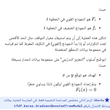
حيث:
هو النموذج القوي في الخطوة
.
F
i
i
هو النموذج الضعيف في الخطوة
.
f
i
تتكرر هذه العملية إلى أن يتم استيفاء معيار التوقف، مثل الحد الأقصى
لعدد التكرارات أو إذا بدأ النموذج (القوي) في التكيّف المفرط كما تم قياسه
في مجموعة بيانات التحقّق المنفصلة.
لنوضّح أسلوب "التعزيز التدرّجي" على مجموعة بيانات انحدار بسيطة
حيث:
الهدف هو توقّع
من
.
x
y
يتمّ إعداد النموذج القوي ليكون ثابتًا يساوي صفرًا:
F
0
(
x
)
=
0
.
ملاحظة:
الرمز التالي مخصّص للمساعدة التعليمية فقط. في الممارسة العملية، يمكنك
ببساطة الاتصال بالرقم
tfdf.keras.GradientBoostedTreeModel
.