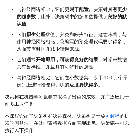
与神经网络相比，它们
更易于配置
。决策树
具有更少
的超参数
；此外，决策树中的超参数提供了
良好的默
认值
。
它们
原生处理
数值、分类和缺失特征。这意味着，与
使用神经网络相比，您编写的预处理代码要少得多，
从而节省时间并减少错误来源。
它们通常
开箱即用，可获得良好的结果
，对噪声数据
具有鲁棒性，并且具有可解释的属性。
与神经网络相比，它们在小数据集（少于 100 万个示
例）上进行推理和训练的速度
要快得多
。
决策树在机器学习竞赛中取得了出色的成效，并广泛应用于
许多工业任务。
本课程介绍了决策树和决策森林。决策树是一类
可解释
的机
器学习算法，在处理表格数据方面表现出色。决策森林可以
执行以下操作：