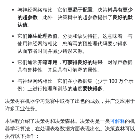
与神经网络相比，它们
更易于配置
。决策树
具有更少
的超参数
；此外，决策树中的超参数提供了
良好的默
认值
。
它们
原生处理
数值、分类和缺失特征。这意味着，与
使用神经网络相比，您编写的预处理代码要少得多，
从而节省时间并减少错误来源。
它们通常
开箱即用，可获得良好的结果
，对噪声数据
具有鲁棒性，并且具有可解释的属性。
与神经网络相比，它们在小数据集（少于 100 万个示
例）上进行推理和训练的速度
要快得多
。
决策树在机器学习竞赛中取得了出色的成效，并广泛应用于
许多工业任务。
本课程介绍了决策树和决策森林。决策树是一类
可解释
的机
器学习算法，在处理表格数据方面表现出色。决策森林可以
执行以下操作：