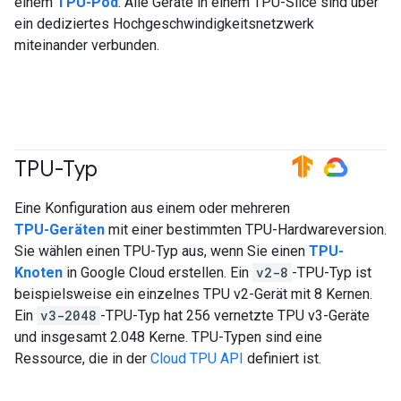
einem
TPU-Pod
. Alle Geräte in einem TPU-Slice sind über
ein dediziertes Hochgeschwindigkeitsnetzwerk
miteinander verbunden.
TPU-Typ
#TensorFlow
#GoogleCloud
Eine Konfiguration aus einem oder mehreren
TPU-Geräten
mit einer bestimmten TPU-Hardwareversion.
Sie wählen einen TPU-Typ aus, wenn Sie einen
TPU-
Knoten
in Google Cloud erstellen. Ein
v2-8
-TPU-Typ ist
beispielsweise ein einzelnes TPU v2-Gerät mit 8 Kernen.
Ein
v3-2048
-TPU-Typ hat 256 vernetzte TPU v3-Geräte
und insgesamt 2.048 Kerne. TPU-Typen sind eine
Ressource, die in der
Cloud TPU API
definiert ist.