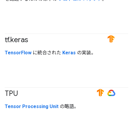
tf
.
keras
#TensorFlow
TensorFlow
に統合された
Keras
の実装。
TPU
#TensorFlow
#GoogleCloud
Tensor Processing Unit
の略語。