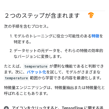
２つのステップが含まれます
#fundamentals
#TensorFlow
次の手順を含むプロセス。
モデルのトレーニングに役立つ可能性のある
特徴
を
特定する。
データセットの元データを、それらの特徴の効率的
なバージョンに変換します。
たとえば、
temperature
が便利な機能であると判断でき
ます。次に、
バケット化
を試して、モデルがさまざまな
temperature
範囲から学習できる内容を最適化します。
特徴量エンジニアリングは、特徴量抽出
または特徴量化
と
呼ばれることもあります。
アイコンをクリックすると、Tensor
Flow に関する追