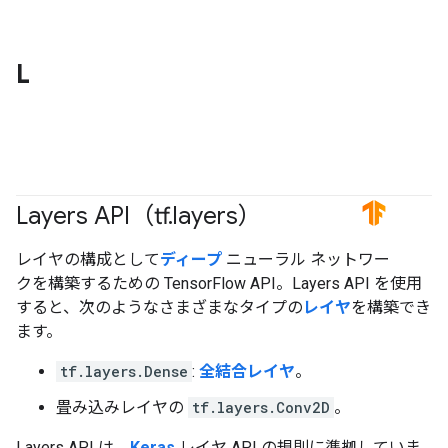
L
Layers API（tf
.
layers）
#TensorFlow
レイヤの構成として
ディープ
ニューラル ネットワー
クを構築するための TensorFlow API。Layers API を使用
すると、次のようなさまざまなタイプの
レイヤ
を構築でき
ます。
tf.layers.Dense
:
全結合レイヤ
。
畳み込みレイヤの
tf.layers.Conv2D
。
Layers API は、
Keras
レイヤ API の規則に準拠していま