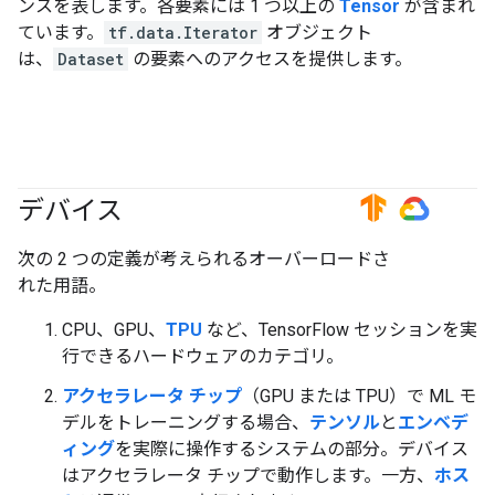
ンスを表します。各要素には 1 つ以上の
Tensor
が含まれ
ています。
tf.data.Iterator
オブジェクト
は、
Dataset
の要素へのアクセスを提供します。
デバイス
#TensorFlow
#GoogleCloud
次の 2 つの定義が考えられるオーバーロードさ
れた用語。
CPU、GPU、
TPU
など、TensorFlow セッションを実
行できるハードウェアのカテゴリ。
アクセラレータ チップ
（GPU または TPU）で ML モ
デルをトレーニングする場合、
テンソル
と
エンベデ
ィング
を実際に操作するシステムの部分。デバイス
はアクセラレータ チップで動作します。一方、
ホス