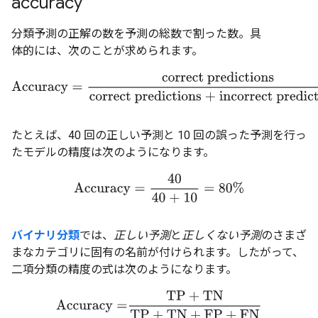
accuracy
分類予測の正解の数を予測の総数で割った数。
具
体的には、次のことが求められます。
Accuracy
=
correct predictions
correct predictions + incorrect p
たとえば、40 回の正しい予測と 10 回の誤った予測を行っ
たモデルの精度は次のようになります。
Accuracy
=
40
40 + 10
=
80%
バイナリ分類
では、
正しい予測
と
正しくない予測
のさまざ
まなカテゴリに固有の名前が付けられます。したがって、
二項分類の精度の式は次のようになります。
Accuracy
=
TP
+
TN
TP
+
TN
+
FP
+
FN