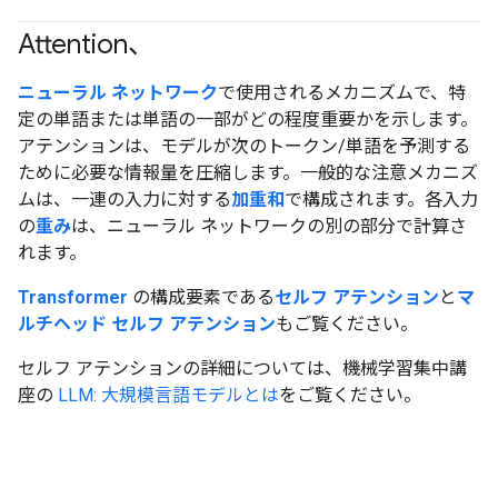
Attention、
ニューラル ネットワーク
で使用されるメカニズムで、特
定の単語または単語の一部がどの程度重要かを示します。
アテンションは、モデルが次のトークン/単語を予測する
ために必要な情報量を圧縮します。一般的な注意メカニズ
ムは、一連の入力に対する
加重和
で構成されます。各入力
の
重み
は、ニューラル ネットワークの別の部分で計算さ
れます。
Transformer
の構成要素である
セルフ アテンション
と
マ
ルチヘッド セルフ アテンション
もご覧ください。
セルフ アテンションの詳細については、機械学習集中講
座の
LLM: 大規模言語モデルとは
をご覧ください。