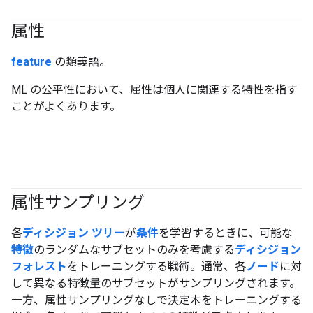
属性
#responsible
feature
の類義語。
ML の公平性において、属性は個人に関連する特性を指す
ことがよくあります。
属性サンプリング
#df
各
ディシジョン ツリー
が
条件
を学習するときに、可能な
特徴
のランダムなサブセットのみを考慮する
ディシジョン
フォレスト
をトレーニングする戦術。通常、各
ノード
に対
して異なる特徴量のサブセットがサンプリングされます。
一方、属性サンプリングなしで決定木をトレーニングする