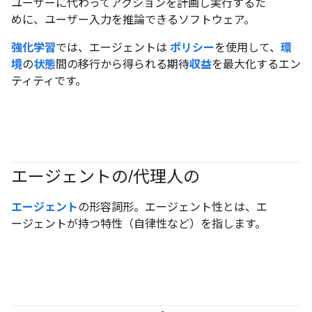
ユーザーに代わってアクションを計画し実行するた
めに、ユーザー入力を推論できるソフトウェア。
強化学習
では、エージェントは
ポリシー
を使用して、
環
境
の
状態
間の移行から得られる期待
収益
を最大化するエン
ティティです。
エージェントの
/
代理人の
#generativeAI
#agent
エージェント
の形容詞形。エージェント性とは、エ
ージェントが持つ特性（自律性など）を指します。