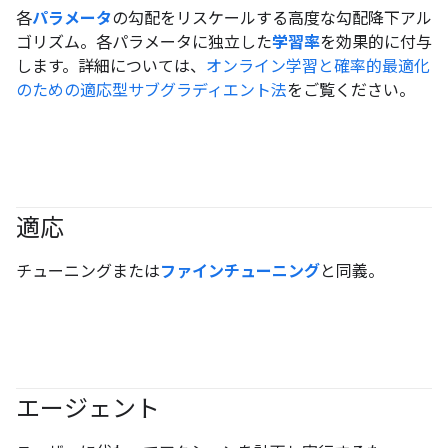
各
パラメータ
の勾配をリスケールする高度な勾配降下アル
ゴリズム。各パラメータに独立した
学習率
を効果的に付与
します。詳細については、
オンライン学習と確率的最適化
のための適応型サブグラディエント法
をご覧ください。
適応
#generativeAI
チューニングまたは
ファインチューニング
と同義。
エージェント
#generativeAI
#agent